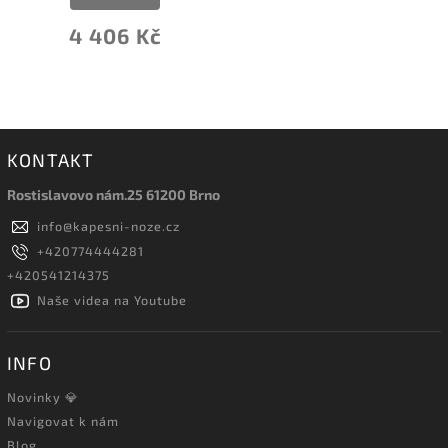
4 406 Kč
KONTAKT
Rostislavovo nám.25 61200 Brno
info
@
kapesni-noze.cz
+420774444281
+420541214375
Naše videa na Youtube
INFO
Novinky 💎
Navigovat k nám
Blog