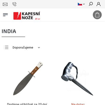
Hledat
INDIA
Doporučujeme
Nejlevnější
Nejdražší
Nejprodávanější
Abecedně
Dodáme přibližně za 20 dní
Na dotaz