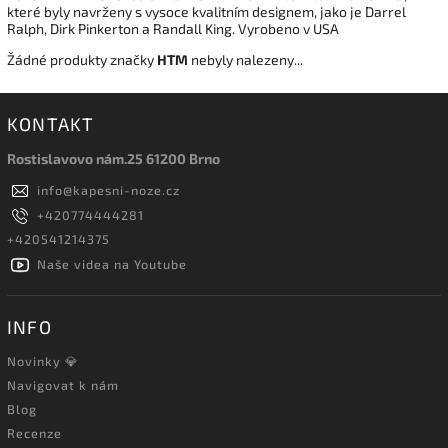
které byly navrženy s vysoce kvalitním designem, jako je Darrel
Ralph, Dirk Pinkerton a Randall King. Vyrobeno v USA
Žádné produkty značky
HTM
nebyly nalezeny...
KONTAKT
Rostislavovo nám.25 61200 Brno
info
@
kapesni-noze.cz
+420774444281
+420541214375
Naše videa na Youtube
INFO
Novinky 💎
Navigovat k nám
Blog
Recenze