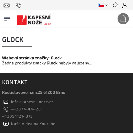
Hledat
GLOCK
Webová stránka značky:
Glock
Žádné produkty značky
Glock
nebyly nalezeny...
KONTAKT
Rostislavovo nám.25 61200 Brno
info
@
kapesni-noze.cz
+420774444281
+420541214375
Naše videa na Youtube