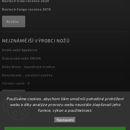
Bestech Irida recenze 2020
Bestech Fanga recenze 2019
Archiv
NEJZNÁMĚJŠÍ VÝROBCI NOŽŮ
Vznik nožů Spyderco
Švýcarské nože SWIZA
Nože Nieto - španělská tradice
Benchmade - založení značky
Výrobci nožů - X
Archiv
Používáme cookies, abychom Vám umožnili pohodlné prohlížení
webu a díky analýze provozu webu neustále zlepšovali jeho
funkce, výkon a použitelnost.
☀️Ve dnech 3-14.8 2026 máme zavřeno z důvodu
Copyright 2026
kapesni-noze.cz
. Všechna práva vyhrazena.
DOVOLENÉ. Eshop zůstává v provozu, objednávky
Nastavení
Upravit nastavení cookies
budeme zpracovávat v pondělí 17.8.2026. Děkujeme za
pochopení.☀️