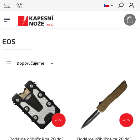
Hledat
EOS
Doporučujeme
Nejlevnější
Nejdražší
Nejprodávanější
Abecedně
–6 %
–6 %
Dodáme přibližně za 20 dní
Dodáme přibližně za 20 dní