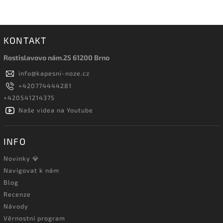
KONTAKT
Rostislavovo nám.25 61200 Brno
info
@
kapesni-noze.cz
+420774444281
+420541214375
Naše videa na Youtube
INFO
Novinky 💎
Navigovat k nám
Blog
Recenze
Návody
Věrnostní program