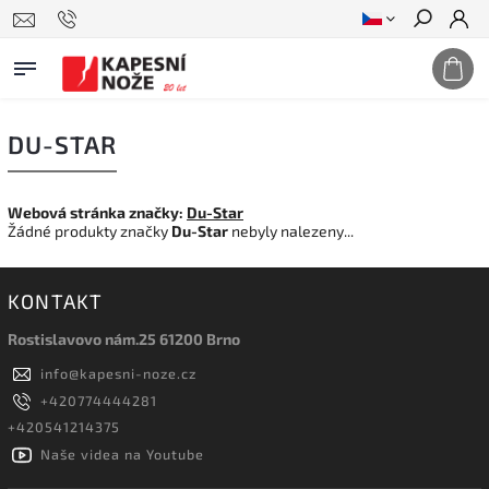
Hledat
DU-STAR
Webová stránka značky:
Du-Star
Žádné produkty značky
Du-Star
nebyly nalezeny...
KONTAKT
Rostislavovo nám.25 61200 Brno
info
@
kapesni-noze.cz
+420774444281
+420541214375
Naše videa na Youtube