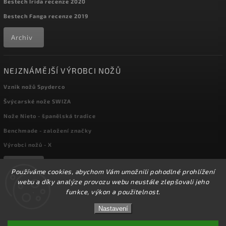
Bestech Irida recenze 2020
Bestech Fanga recenze 2019
Archiv
NEJZNÁMĚJŠÍ VÝROBCI NOŽŮ
Vznik nožů Spyderco
Švýcarské nože SWIZA
Nože Nieto - španělská tradice
Benchmade - založení značky
Výrobci nožů - X
Archiv
Používáme cookies, abychom Vám umožnili pohodlné prohlížení
webu a díky analýze provozu webu neustále zlepšovali jeho
funkce, výkon a použitelnost.
☀️Ve dnech 3-14.8 2026 máme zavřeno z důvodu
Copyright 2026
kapesni-noze.cz
. Všechna práva vyhrazena.
DOVOLENÉ. Eshop zůstává v provozu, objednávky
Nastavení
Upravit nastavení cookies
budeme zpracovávat v pondělí 17.8.2026. Děkujeme za
pochopení.☀️