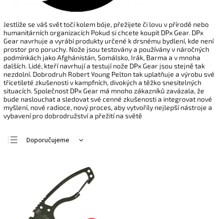
Jestliže se váš svět točí kolem bóje, přežijete či lovu v přírodě nebo
humanitárních organizacích Pokud si chcete koupit DPx Gear. DPx
Gear navrhuje a vyrábí produkty určené k drsnému bydlení, kde není
prostor pro poruchy. Nože jsou testovány a používány v náročných
podmínkách jako Afghánistán, Somálsko, Irák, Barma a v mnoha
dalších. Lidé, kteří navrhují a testují nože DPx Gear jsou stejně tak
nezdolní. Dobrodruh Robert Young Pelton tak uplatňuje a výrobu své
třicetileté zkušenosti v kampfních, divokých a těžko snesitelných
situacích. Společnost DPx Gear má mnoho zákazníků zavázala, že
bude naslouchat a sledovat své cenné zkušenosti a integrovat nové
myšlení, nové radioce, nový proces, aby vytvořily nejlepší nástroje a
vybavení pro dobrodružství a přežití na světě
Doporučujeme
Nejlevnější
Nejdražší
Nejprodávanější
Abecedně