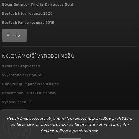
Böker Solingen Tirpitz-Damascus Gold
Bestech Irida recenze 2020
Bestech Fanga recenze 2019
Archiv
NEJZNÁMĚJŠÍ VÝROBCI NOŽŮ
Vznik nožů Spyderco
Švýcarské nože SWIZA
Nože Nieto - španělská tradice
Benchmade - založení značky
Výrobci nožů - X
Archiv
Používáme cookies, abychom Vám umožnili pohodlné prohlížení
webu a díky analýze provozu webu neustále zlepšovali jeho
funkce, výkon a použitelnost.
Copyright 2026
kapesni-noze.cz
. Všechna práva vyhrazena.
☀️Ve dnech 3-14.8 2026 máme zavřeno z důvodu