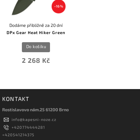
–16 %
Dodáme přibližně za 20 dní
DPx Gear Heat Hiker Green
Do košíku
2 268 Kč
KONTAKT
Rostislavovo nám.25 61200 Brno
info
@
kapesni-noze.cz
+420774444281
+420541214375