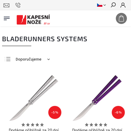
Hledat
BLADERUNNERS SYSTEMS
Doporučujeme
Nejlevnější
Nejdražší
Nejprodávanější
Abecedně
–5 %
–6 %
Dodáme přibližně za 20 dní
Dodáme přibližně za 20 dní