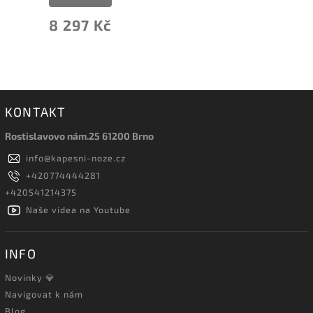
8 297 Kč
KONTAKT
Rostislavovo nám.25 61200 Brno
info
@
kapesni-noze.cz
+420774444281
+420541214375
Naše videa na Youtube
INFO
Novinky 💎
Navigovat k nám
Blog