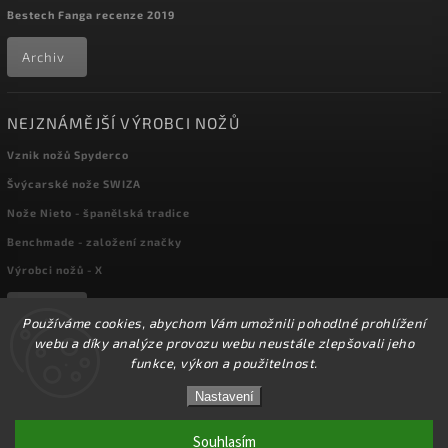
Bestech Fanga recenze 2019
Archiv
NEJZNÁMĚJŠÍ VÝROBCI NOŽŮ
Vznik nožů Spyderco
Švýcarské nože SWIZA
Nože Nieto - španělská tradice
Benchmade - založení značky
Výrobci nožů - X
Archiv
Používáme cookies, abychom Vám umožnili pohodlné prohlížení
webu a díky analýze provozu webu neustále zlepšovali jeho
funkce, výkon a použitelnost.
☀️Ve dnech 3-14.8 2026 máme zavřeno z důvodu
Copyright 2026
kapesni-noze.cz
. Všechna práva vyhrazena.
DOVOLENÉ. Eshop zůstává v provozu, objednávky
Nastavení
Upravit nastavení cookies
budeme zpracovávat v pondělí 17.8.2026. Děkujeme za
pochopení.☀️
Souhlasím