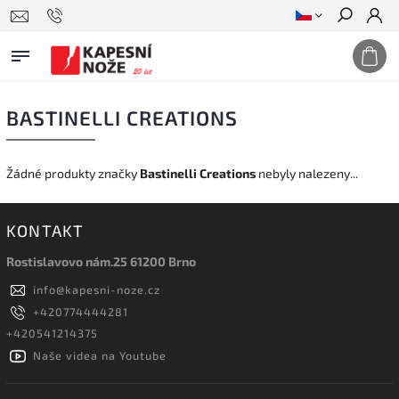
Hledat
BASTINELLI CREATIONS
Žádné produkty značky
Bastinelli Creations
nebyly nalezeny...
KONTAKT
Rostislavovo nám.25 61200 Brno
info
@
kapesni-noze.cz
+420774444281
+420541214375
Naše videa na Youtube