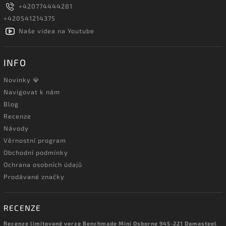
+420774444281
+420541214375
Naše videa na Youtube
INFO
Novinky 💎
Navigovat k nám
Blog
Recenze
Návody
Věrnostní program
Obchodní podmínky
Ochrana osobních údajů
Prodávané značky
RECENZE
Recenze limitované verze Benchmade Mini Osborne 945-221 Damasteel