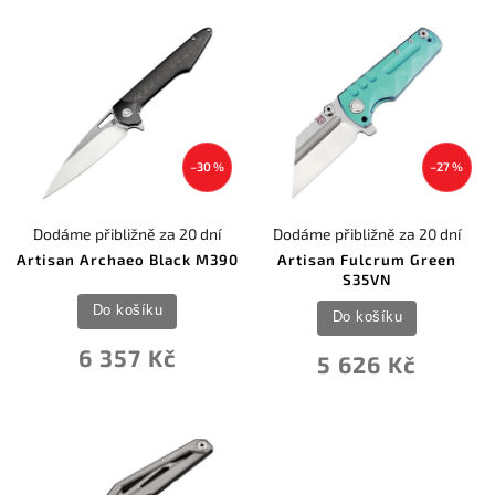
Nejlevnější
Nejdražší
Nejprodávanější
Abecedně
–30 %
–27 %
Dodáme přibližně za 20 dní
Dodáme přibližně za 20 dní
Artisan Archaeo Black M390
Artisan Fulcrum Green
S35VN
Do košíku
Do košíku
6 357 Kč
5 626 Kč