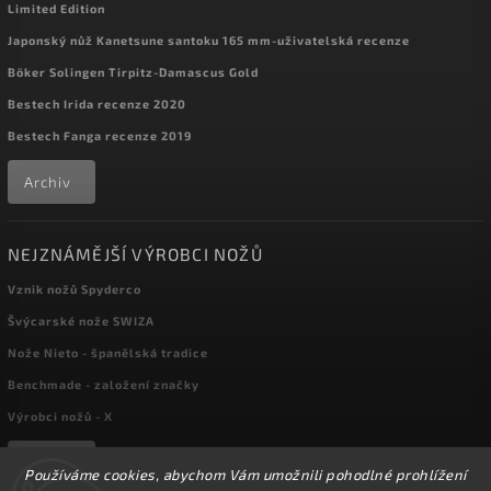
Limited Edition
Japonský nůž Kanetsune santoku 165 mm-uživatelská recenze
Böker Solingen Tirpitz-Damascus Gold
Bestech Irida recenze 2020
Bestech Fanga recenze 2019
Archiv
NEJZNÁMĚJŠÍ VÝROBCI NOŽŮ
Vznik nožů Spyderco
Švýcarské nože SWIZA
Nože Nieto - španělská tradice
Benchmade - založení značky
Výrobci nožů - X
Archiv
Používáme cookies, abychom Vám umožnili pohodlné prohlížení