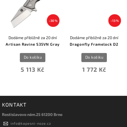
–30 %
–13 %
Dodáme přibližně za 20 dní
Dodáme přibližně za 20 dní
Artisan Ravine S35VN Gray
Dragonfly Framelock D2
Do košíku
Do košíku
5 113 Kč
1 772 Kč
KONTAKT
Rostislavovo nám.25 61200 Brno
info
@
kapesni-noze.cz