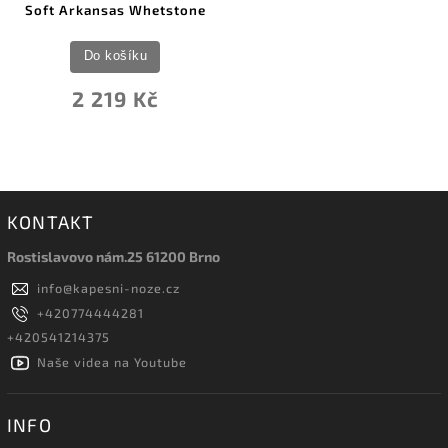
Soft Arkansas Whetstone
Do košíku
2 219 Kč
KONTAKT
Rostislavovo nám.25 61200 Brno
info
@
kapesni-noze.cz
+420774444281
+420541214375
Naše videa na Youtube
INFO