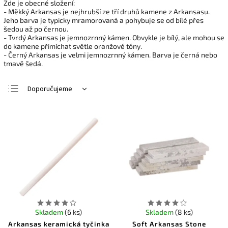
Zde je obecné složení:
- Měkký Arkansas je nejhrubší ze tří druhů kamene z Arkansasu.
Jeho barva je typicky mramorovaná a pohybuje se od bílé přes
šedou až po černou.
- Tvrdý Arkansas je jemnozrnný kámen. Obvykle je bílý, ale mohou se
do kamene přimíchat světle oranžové tóny.
- Černý Arkansas je velmi jemnozrnný kámen. Barva je černá nebo
tmavě šedá.
Doporučujeme
Nejlevnější
Nejdražší
Nejprodávanější
Abecedně
Skladem
(6 ks)
Skladem
(8 ks)
Arkansas keramická tyčinka
Soft Arkansas Stone