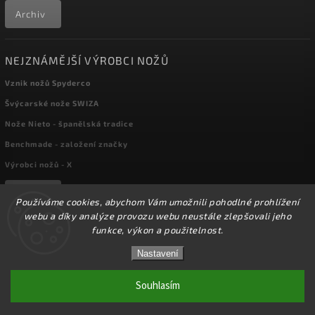
Archiv
NEJZNÁMĚJŠÍ VÝROBCI NOŽŮ
Vznik nožů Spyderco
Švýcarské nože SWIZA
Nože Nieto - španělská tradice
Benchmade - založení značky
Výrobci nožů - X
Archiv
Používáme cookies, abychom Vám umožnili pohodlné prohlížení
webu a díky analýze provozu webu neustále zlepšovali jeho
funkce, výkon a použitelnost.
Copyright 2026
kapesni-noze.cz
. Všechna práva vyhrazena.
☀️Ve dnech 3-14.8 2026 máme zavřeno z důvodu
DOVOLENÉ. Eshop zůstává v provozu, objednávky
Nastavení
Upravit nastavení cookies
budeme zpracovávat v pondělí 17.8.2026. Děkujeme za
pochopení.☀️
Souhlasím