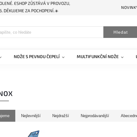
OLENÉ. ESHOP ZŮSTÁVÁ V PROVOZU,
NOVINK
. DĚKUJEME ZA POCHOPENÍ.☀️
Hledat
NOŽE S PEVNOU ČEPELÍ
MULTIFUNKČNÍ NOŽE
NOX
ujeme
Nejlevnější
Nejdražší
Nejprodávanější
Abecedn