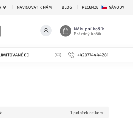
Y 💎
NAVIGOVAT K NÁM
BLOG
RECENZE
NÁVODY
Nákupní košík
Prázdný košík
LIMITOVANÉ EDICE
BROUSKY, BRUSKY, OCÍLKY
+420774444281
DOPLŇKY
1
položek celkem
ě