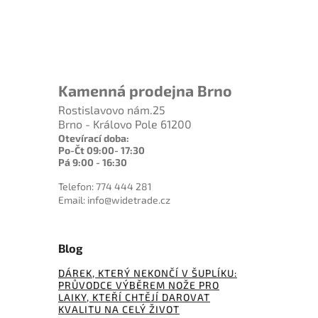
Kamenná prodejna Brno
Rostislavovo nám.25
Brno - Královo Pole 61200
Otevírací doba:
Po-Čt 09:00- 17:30
Pá 9:00 - 16:30
Telefon: 774 444 281
Email: info@widetrade.cz
Blog
DÁREK, KTERÝ NEKONČÍ V ŠUPLÍKU:
PRŮVODCE VÝBĚREM NOŽE PRO
LAIKY, KTEŘÍ CHTĚJÍ DAROVAT
KVALITU NA CELÝ ŽIVOT