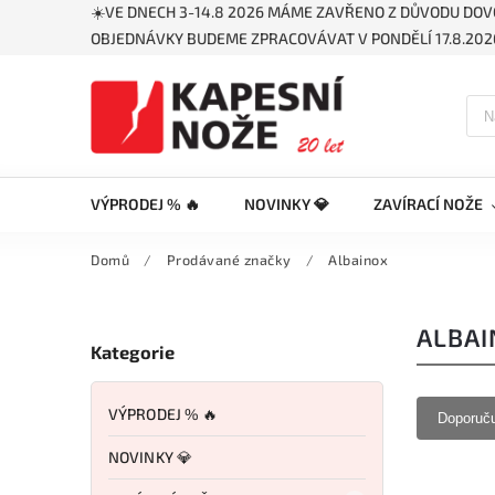
☀️VE DNECH 3-14.8 2026 MÁME ZAVŘENO Z DŮVODU DOV
OBJEDNÁVKY BUDEME ZPRACOVÁVAT V PONDĚLÍ 17.8.2026
VÝPRODEJ % 🔥
NOVINKY 💎
ZAVÍRACÍ NOŽE
Domů
/
Prodávané značky
/
Albainox
ALBAI
Kategorie
VÝPRODEJ % 🔥
Doporuč
NOVINKY 💎