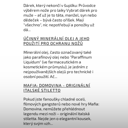
Dárek, který nekončí v šuplíku: Průvodce
výběrem nože pro laiky Vybrat dárek pro
muže – ať už je to táta, manžel, syn nebo
dědeček – bývá často oříšek. Mají
"všechno", nic nepotřebují a ponožky už
dá...
ÚČINNÝ MINERÁLNÍ OLEJ A JEHO
POUŽITÍ PRO OCHRANU NOŽŮ
Minerální olej, často označovaný také
jako parafínový olej nebo "Paraffinum
Liquidum" (ve farmaceutickém a
kosmetickém průmyslu), je jedním z
nejpoužívanějších olejů pro technické i
osobní použití. Ač...
MAFIA: DOMOVINA - ORIGINÁLNÍ
ITALSKÉ STILETTO
Pokud jste fanoušky chladné oceli,
filmových gangsterů nebo nové hry Mafia:
Domovina, nemůžete přehlédnout
legendu mezi noži – originální italská
stiletta. Nejde jen o elegantní kousek,
který svým vzh...