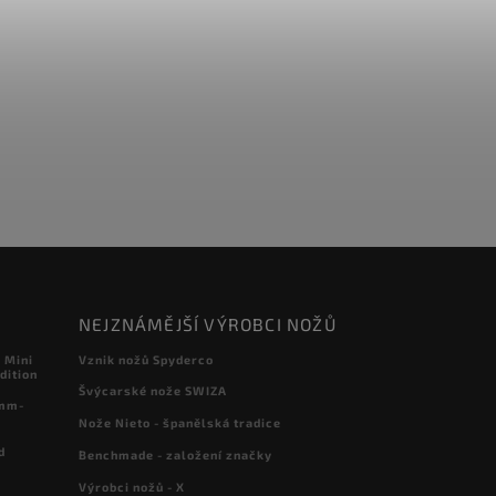
NEJZNÁMĚJŠÍ VÝROBCI NOŽŮ
 Mini
Vznik nožů Spyderco
dition
Švýcarské nože SWIZA
 mm-
Nože Nieto - španělská tradice
d
Benchmade - založení značky
Výrobci nožů - X