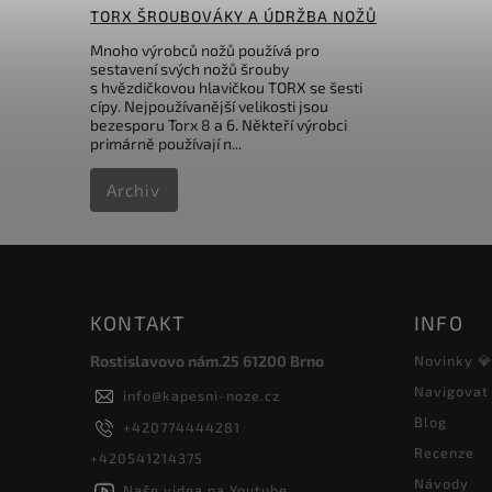
TORX ŠROUBOVÁKY A ÚDRŽBA NOŽŮ
Mnoho výrobců nožů používá pro
sestavení svých nožů šrouby
s hvězdičkovou hlavičkou TORX se šesti
cípy. Nejpoužívanější velikosti jsou
bezesporu Torx 8 a 6. Někteří výrobci
primárně používají n...
Archiv
KONTAKT
INFO
Rostislavovo nám.25 61200 Brno
Novinky 
Navigovat
info
@
kapesni-noze.cz
Blog
+420774444281
Recenze
+420541214375
Návody
Naše videa na Youtube