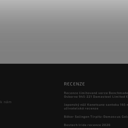
RECENZE
Recenze limitované verze Benchmade

Osborne 945-221 Damasteel Limited E
 k nám
Japonský nůž Kanetsune santoku 165
uživatelská recenze
Böker Solingen Tirpitz-Damascus Gol
Bestech Irida recenze 2020