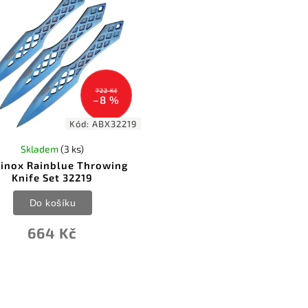
722 Kč
–8 %
Kód:
ABX32219
Skladem
(3 ks)
ainox Rainblue Throwing
Knife Set 32219
Do košíku
664 Kč