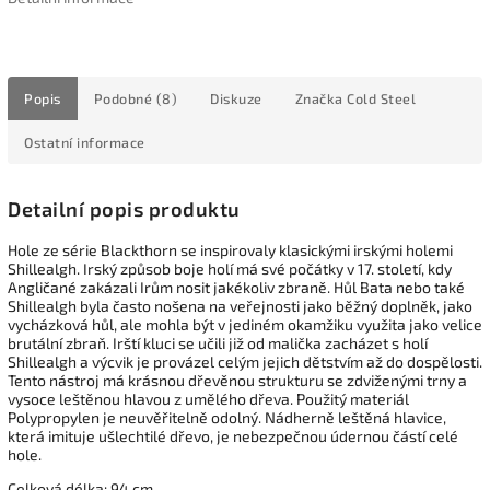
Popis
Podobné (8)
Diskuze
Značka
Cold Steel
Ostatní informace
Detailní popis produktu
Hole ze série Blackthorn se inspirovaly klasickými irskými holemi
Shillealgh. Irský způsob boje holí má své počátky v 17. století, kdy
Angličané zakázali Irům nosit jakékoliv zbraně. Hůl Bata nebo také
Shillealgh byla často nošena na veřejnosti jako běžný doplněk, jako
vycházková hůl, ale mohla být v jediném okamžiku využita jako velice
brutální zbraň. Irští kluci se učili již od malička zacházet s holí
Shillealgh a výcvik je provázel celým jejich dětstvím až do dospělosti.
Tento nástroj má krásnou dřevěnou strukturu se zdviženými trny a
vysoce leštěnou hlavou z umělého dřeva. Použitý materiál
Polypropylen je neuvěřitelně odolný. Nádherně leštěná hlavice,
která imituje ušlechtilé dřevo, je nebezpečnou údernou částí celé
hole.
Celková délka: 94 cm