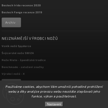
Bestech Irida recenze 2020
Bestech Fanga recenze 2019
Archiv
NEJZNÁMĚJŠÍ VÝROBCI NOŽŮ
Vznik nožů Spyderco
Švýcarské nože SWIZA
Nože Nieto - španělská tradice
Benchmade - založení značky
Výrobci nožů - X
Archiv
Používáme cookies, abychom Vám umožnili pohodlné prohlížení
webu a díky analýze provozu webu neustále zlepšovali jeho
funkce, výkon a použitelnost.
☀️Ve dnech 3-14.8 2026 máme zavřeno z důvodu
Copyright 2026
kapesni-noze.cz
. Všechna práva vyhrazena.
DOVOLENÉ. Eshop zůstává v provozu, objednávky
Nastavení
Upravit nastavení cookies
budeme zpracovávat v pondělí 17.8.2026. Děkujeme za