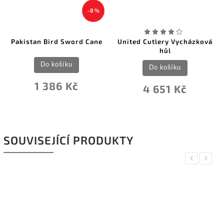
–8 %
 Sword Cane
United Cutlery Vycházková
Cold Steel Heavy
hůl
íku
Do košík
Do košíku
 Kč
1 236 
4 651 Kč
SOUVISEJÍCÍ PRODUKTY
Previous
Next