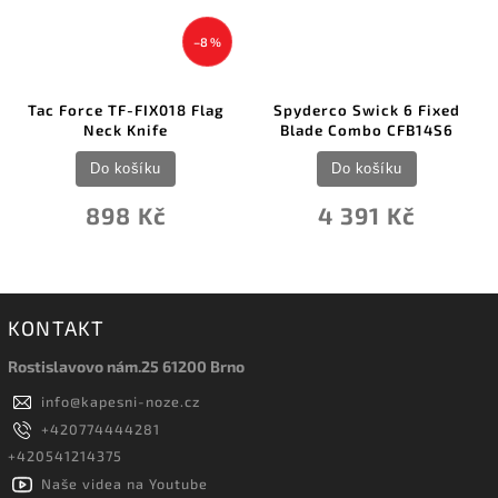
–8 %
orce TF-FIX018 Flag
Spyderco Swick 6 Fixed
Fred Per
Neck Knife
Blade Combo CFB14S6
Do košíku
Do košíku
898 Kč
4 391 Kč
KONTAKT
Rostislavovo nám.25 61200 Brno
info
@
kapesni-noze.cz
+420774444281
+420541214375
Naše videa na Youtube