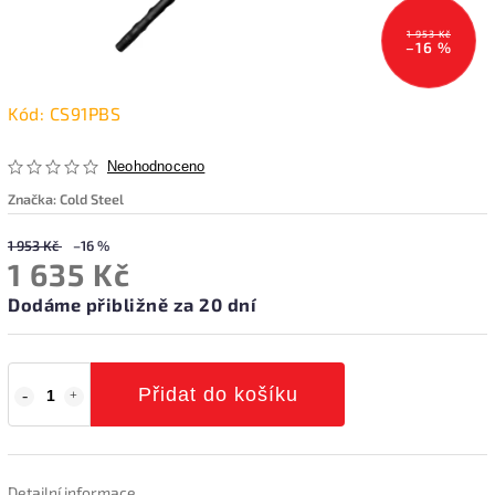
1 953 Kč
–16 %
Kód:
CS91PBS
Neohodnoceno
Značka:
Cold Steel
1 953 Kč
–16 %
1 635 Kč
Dodáme přibližně za 20 dní
Přidat do košíku
Detailní informace