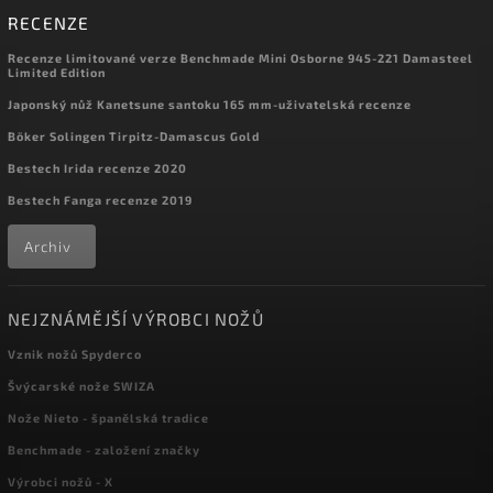
RECENZE
Recenze limitované verze Benchmade Mini Osborne 945-221 Damasteel
Limited Edition
Japonský nůž Kanetsune santoku 165 mm-uživatelská recenze
Böker Solingen Tirpitz-Damascus Gold
Bestech Irida recenze 2020
Bestech Fanga recenze 2019
Archiv
NEJZNÁMĚJŠÍ VÝROBCI NOŽŮ
Vznik nožů Spyderco
Švýcarské nože SWIZA
Nože Nieto - španělská tradice
Benchmade - založení značky
Výrobci nožů - X