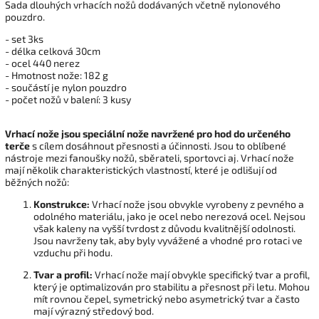
Sada dlouhých vrhacích nožů dodávaných včetně nylonového
pouzdro.
- set 3ks
- délka celková 30cm
- ocel 440 nerez
- Hmotnost nože: 182 g
- součástí je nylon pouzdro
- počet nožů v balení: 3 kusy
Vrhací nože jsou speciální nože navržené pro hod do určeného
terče
s cílem dosáhnout přesnosti a účinnosti. Jsou to oblíbené
nástroje mezi fanoušky nožů, sběrateli, sportovci aj. Vrhací nože
mají několik charakteristických vlastností, které je odlišují od
běžných nožů:
Konstrukce:
Vrhací nože jsou obvykle vyrobeny z pevného a
odolného materiálu, jako je ocel nebo nerezová ocel. Nejsou
však kaleny na vyšší tvrdost z důvodu kvalitnější odolnosti.
Jsou navrženy tak, aby byly vyvážené a vhodné pro rotaci ve
vzduchu při hodu.
Tvar a profil:
Vrhací nože mají obvykle specifický tvar a profil,
který je optimalizován pro stabilitu a přesnost při letu. Mohou
mít rovnou čepel, symetrický nebo asymetrický tvar a často
mají výrazný středový bod.