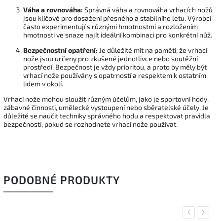
Váha a rovnováha:
Správná váha a rovnováha vrhacích nožů
jsou klíčové pro dosažení přesného a stabilního letu. Výrobci
často experimentují s různými hmotnostmi a rozložením
hmotnosti ve snaze najít ideální kombinaci pro konkrétní nůž.
Bezpečnostní opatření:
Je důležité mít na paměti, že vrhací
nože jsou určeny pro zkušené jednotlivce nebo soutěžní
prostředí. Bezpečnost je vždy prioritou, a proto by měly být
vrhací nože používány s opatrností a respektem k ostatním
lidem v okolí.
Vrhací nože mohou sloužit různým účelům, jako je sportovní hody,
zábavné činnosti, umělecké vystoupení nebo sběratelské účely. Je
důležité se naučit techniky správného hodu a respektovat pravidla
bezpečnosti, pokud se rozhodnete vrhací nože používat.
PODOBNÉ PRODUKTY
Previous
Next