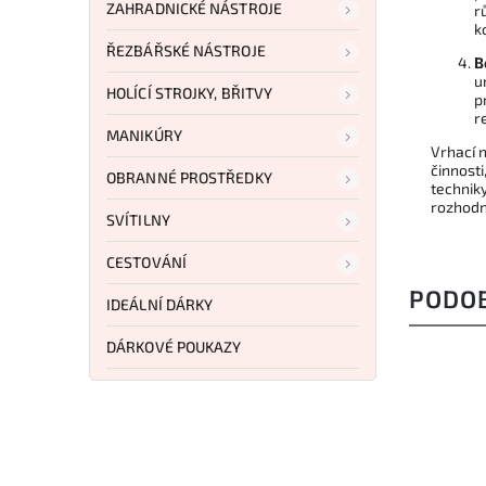
ZAHRADNICKÉ NÁSTROJE
r
k
ŘEZBÁŘSKÉ NÁSTROJE
B
u
HOLÍCÍ STROJKY, BŘITVY
p
r
MANIKÚRY
Vrhací 
činnosti
OBRANNÉ PROSTŘEDKY
technik
rozhodn
SVÍTILNY
CESTOVÁNÍ
PODO
IDEÁLNÍ DÁRKY
DÁRKOVÉ POUKAZY