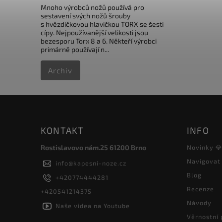
Mnoho výrobců nožů používá pro
sestavení svých nožů šrouby
s hvězdičkovou hlavičkou TORX se šesti
cípy. Nejpoužívanější velikosti jsou
bezesporu Torx 8 a 6. Někteří výrobci
primárně používají n...
Archiv
KONTAKT
INFO
Rostislavovo nám.25 61200 Brno
Novinky 
Navigovat
info
@
kapesni-noze.cz
Blog
+420774444281
Recenze
+420541214375
Návody
Naše videa na Youtube
Věrnostní