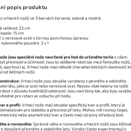
lní popis produktu
ks vrhacích nožů ve 3 barvách červená, zelená a modrá.
á velikost: 23 cm
čepele: 15 cm
ť
z nerezové oceli s černou povrchovou úpravou
ě nylonového pouzdra 3 v 1
nože jsou speciální nože navržené pro hod do určeného terče
s cílem
ut přesnosti a účinnosti. Jsou to oblíbené nástroje mezi fanoušky nožů,
i, sportovci aj. Vrhací nože mají několik charakteristických vlastností, k
ují od běžných nožů:
onstrukce:
Vrhací nože jsou obvykle vyrobeny z pevného a odolného
ateriálu, jako je ocel nebo nerezová ocel. Nejsou však kaleny na vyšší
vrdost z důvodu kvalitnější odolnosti. Jsou navrženy tak, aby byly vyváž
 vhodné pro rotaci ve vzduchu při hodu.
var a profil:
Vrhací nože mají obvykle specifický tvar a profil, který je
ptimalizován pro stabilitu a přesnost při letu. Mohou mít rovnou čepel,
ymetrický nebo asymetrický tvar a často mají výrazný středový bod.
áha a rovnováha:
Správná váha a rovnováha vrhacích nožů jsou klíčov
ro dosažení přesného a stabilního letu. Výrobci často experimentují s