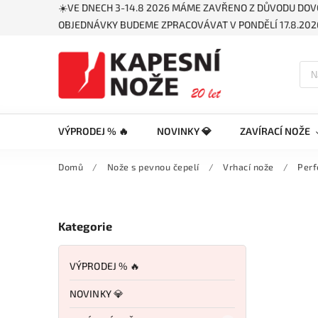
☀️VE DNECH 3-14.8 2026 MÁME ZAVŘENO Z DŮVODU DOV
OBJEDNÁVKY BUDEME ZPRACOVÁVAT V PONDĚLÍ 17.8.2026
VÝPRODEJ % 🔥
NOVINKY 💎
ZAVÍRACÍ NOŽE
Domů
/
Nože s pevnou čepelí
/
Vrhací nože
/
Perf
Kategorie
VÝPRODEJ % 🔥
NOVINKY 💎