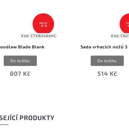
559 Kč
–8 %
Kód:
CN211415BL
Kód:
C
Sada vrhacích nožů 3 ks
Cold Steel Mini Flig
Thrower
Do košíku
Do košíku
514 Kč
430 Kč
SEJÍCÍ PRODUKTY