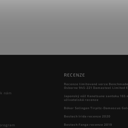
RECENZE
Recenze limitované verze Benchmade

Osborne 945-221 Damasteel Limited E
 k nám
Japonský nůž Kanetsune santoku 165
uživatelská recenze
Böker Solingen Tirpitz-Damascus Gol
Bestech Irida recenze 2020
Bestech Fanga recenze 2019
 program