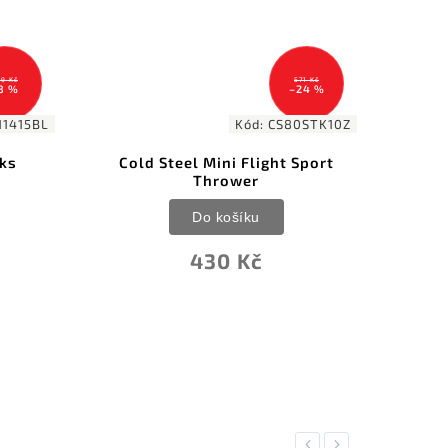
571 Kč
1 359 Kč
–24 %
–35 %
S80STK10Z
Kód:
WB1023
ht Sport
Vrhací nože Tie Dye
Do košíku
879 Kč
Previous
Next