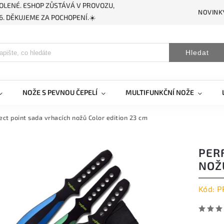
OLENÉ. ESHOP ZŮSTÁVÁ V PROVOZU,
NOVINK
. DĚKUJEME ZA POCHOPENÍ.☀️
Hledat
NOŽE S PEVNOU ČEPELÍ
MULTIFUNKČNÍ NOŽE
ect point sada vrhacích nožů Color edition 23 cm
PER
NOŽ
Kód:
P