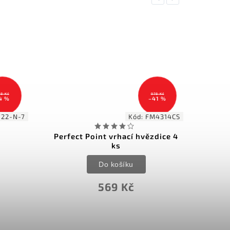
978 Kč
249 Kč
–41 %
–12 %
d:
FM4314CS
Kód:
9016C
 hvězdice 4
Vrhací hvězdice Rainbow
Do košíku
219 Kč