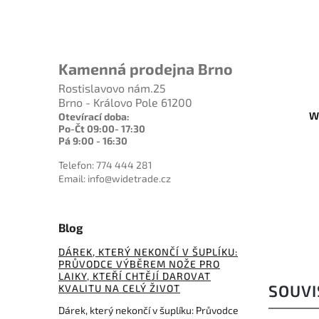
889 Kč
–9 %
Kamenná prodejna Brno
Rostislavovo nám.25
P5983SSP
Kód:
CTKB2484HC
Brno - Královo Pole 61200
 set
Woodlaw Blade Blank
Otevírací doba:
cm
Po-Čt 09:00- 17:30
Pá 9:00 - 16:30
Do košíku
Telefon: 774 444 281
Email: info@widetrade.cz
807 Kč
Blog
DÁREK, KTERÝ NEKONČÍ V ŠUPLÍKU:
PRŮVODCE VÝBĚREM NOŽE PRO
LAIKY, KTEŘÍ CHTĚJÍ DAROVAT
SOUVI
KVALITU NA CELÝ ŽIVOT
Dárek, který nekončí v šuplíku: Průvodce