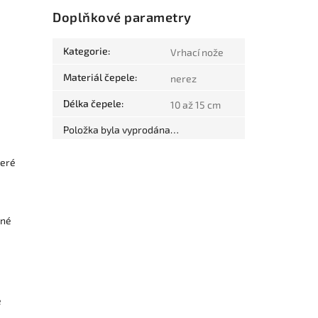
Doplňkové parametry
Kategorie
:
Vrhací nože
Materiál čepele
:
nerez
Délka čepele
:
10 až 15 cm
Položka byla vyprodána…
teré
ené
é