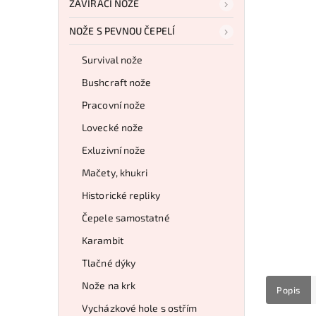
ZAVÍRACÍ NOŽE
NOŽE S PEVNOU ČEPELÍ
Survival nože
Bushcraft nože
Pracovní nože
Lovecké nože
Exluzivní nože
Mačety, khukri
Historické repliky
Čepele samostatné
Karambit
Tlačné dýky
Nože na krk
Popis
Vycházkové hole s ostřím