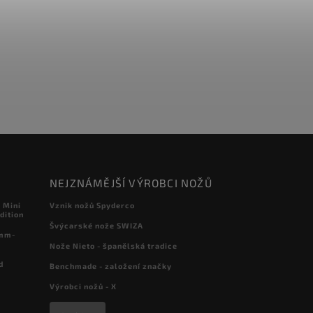
NEJZNÁMĚJŠÍ VÝROBCI NOŽŮ
 Mini
Vznik nožů Spyderco
dition
Švýcarské nože SWIZA
 mm-
Nože Nieto - španělská tradice
d
Benchmade - založení značky
Výrobci nožů - X