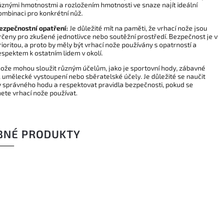
ůznými hmotnostmi a rozložením hmotnosti ve snaze najít ideální
ombinaci pro konkrétní nůž.
ezpečnostní opatření:
Je důležité mít na paměti, že vrhací nože jsou
rčeny pro zkušené jednotlivce nebo soutěžní prostředí. Bezpečnost je 
rioritou, a proto by měly být vrhací nože používány s opatrností a
espektem k ostatním lidem v okolí.
nože mohou sloužit různým účelům, jako je sportovní hody, zábavné
, umělecké vystoupení nebo sběratelské účely. Je důležité se naučit
y správného hodu a respektovat pravidla bezpečnosti, pokud se
ete vrhací nože používat.
BNÉ PRODUKTY