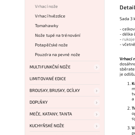
Vrhací nože
Detai
Vrhací hvězdice
Sada 3 
Tomahawky
- celkov
- délka 
Nože tupé na trénování
-
rukoje
- včetn
Potapěčské nože
Pouzdra na pevné nože
Vrhací 
dosáhno
MULTIFUNKČNÍ NOŽE
sběratel
je odliš
LIMITOVANÉ EDICE
K
m
BROUSKY, BRUSKY, OCÍLKY
t
a
DOPLŇKY
T
o
MEČE, KATANY, TANTA
s
KUCHYŇSKÉ NOŽE
V
p