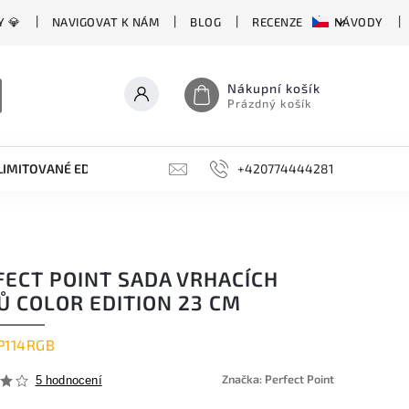
Y 💎
NAVIGOVAT K NÁM
BLOG
RECENZE
NÁVODY
Nákupní košík
Prázdný košík
LIMITOVANÉ EDICE
BROUSKY, BRUSKY, OCÍLKY
+420774444281
DOPLŇKY
FECT POINT SADA VRHACÍCH
Ů COLOR EDITION 23 CM
P114RGB
Značka:
Perfect Point
5 hodnocení