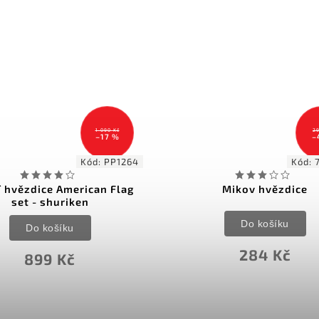
298 Kč
–4 %
Kód:
722-N-7
Kó
Mikov hvězdice
Perfect Point vrhací
ks
Do košíku
Do košíku
284 Kč
569 Kč