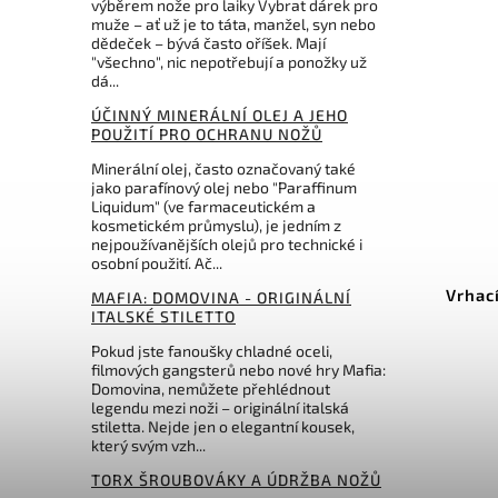
výběrem nože pro laiky Vybrat dárek pro
muže – ať už je to táta, manžel, syn nebo
dědeček – bývá často oříšek. Mají
"všechno", nic nepotřebují a ponožky už
dá...
ÚČINNÝ MINERÁLNÍ OLEJ A JEHO
POUŽITÍ PRO OCHRANU NOŽŮ
Minerální olej, často označovaný také
jako parafínový olej nebo "Paraffinum
Liquidum" (ve farmaceutickém a
299 Kč
1 090 Kč
–26 %
–17 %
kosmetickém průmyslu), je jedním z
nejpoužívanějších olejů pro technické i
Kód:
JLSS3
Kód:
PP1264
osobní použití. Ač...
Ninja
Vrhací hvězdice American Flag
MAFIA: DOMOVINA - ORIGINÁLNÍ
set - shuriken
ITALSKÉ STILETTO
Pokud jste fanoušky chladné oceli,
Do košíku
filmových gangsterů nebo nové hry Mafia:
Domovina, nemůžete přehlédnout
899 Kč
legendu mezi noži – originální italská
stiletta. Nejde jen o elegantní kousek,
který svým vzh...
TORX ŠROUBOVÁKY A ÚDRŽBA NOŽŮ