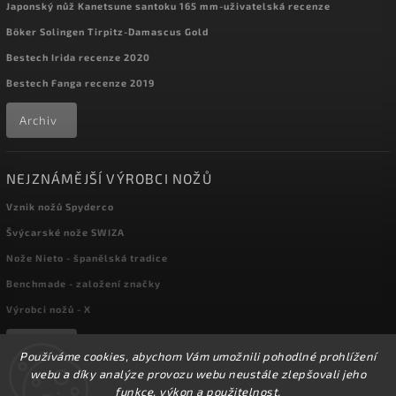
Japonský nůž Kanetsune santoku 165 mm-uživatelská recenze
Böker Solingen Tirpitz-Damascus Gold
Bestech Irida recenze 2020
Bestech Fanga recenze 2019
Archiv
NEJZNÁMĚJŠÍ VÝROBCI NOŽŮ
Vznik nožů Spyderco
Švýcarské nože SWIZA
Nože Nieto - španělská tradice
Benchmade - založení značky
Výrobci nožů - X
Archiv
Používáme cookies, abychom Vám umožnili pohodlné prohlížení
webu a díky analýze provozu webu neustále zlepšovali jeho
funkce, výkon a použitelnost.