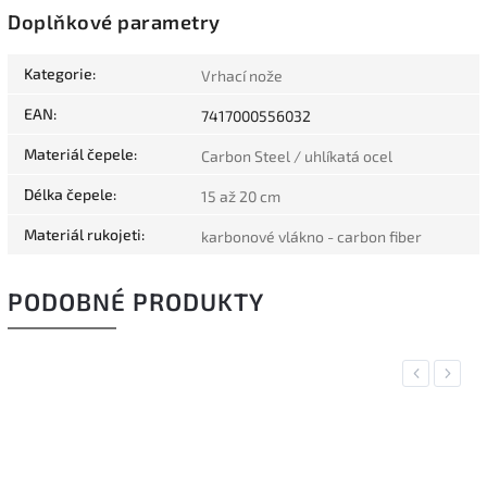
Doplňkové parametry
Kategorie
:
Vrhací nože
EAN
:
7417000556032
Materiál čepele
:
Carbon Steel / uhlíkatá ocel
Délka čepele
:
15 až 20 cm
Materiál rukojeti
:
karbonové vlákno - carbon fiber
PODOBNÉ PRODUKTY
Previous
Next