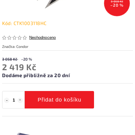
3 058 Kč
–20 %
Kód:
CTK1003118HC
Neohodnoceno
Značka:
Condor
3 058 Kč
–20 %
2 419 Kč
Dodáme přibližně za 20 dní
Přidat do košíku