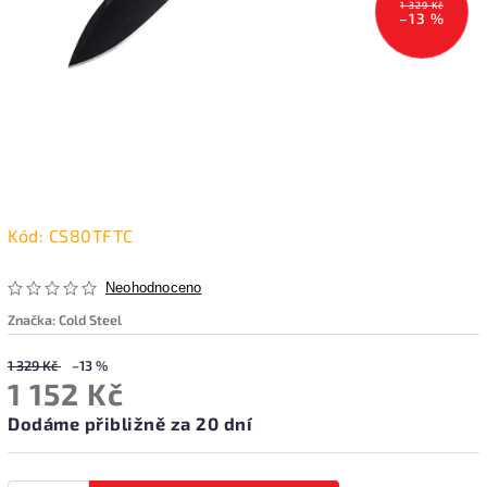
1 329 Kč
–13 %
Kód:
CS80TFTC
Neohodnoceno
Značka:
Cold Steel
1 329 Kč
–13 %
1 152 Kč
Dodáme přibližně za 20 dní