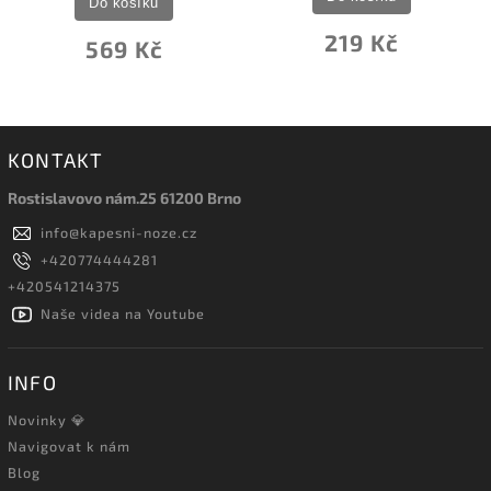
Do košíku
219 Kč
569 Kč
KONTAKT
Rostislavovo nám.25 61200 Brno
info
@
kapesni-noze.cz
+420774444281
+420541214375
Naše videa na Youtube
INFO
Novinky 💎
Navigovat k nám
Blog