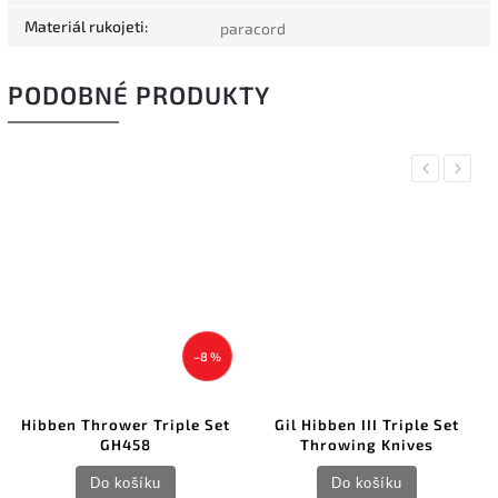
Materiál rukojeti
:
paracord
PODOBNÉ PRODUKTY
Previous
Next
–8 %
Hibben Thrower Triple Set
Gil Hibben III Triple Set
GH458
Throwing Knives
Do košíku
Do košíku