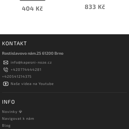
833 Kč
404 Kč
KONTAKT
Rostislavovo nám.25 61200 Brno
info
@
kapesni-noze.cz
+420774444281
+420541214375
Naše videa na Youtube
INFO
Novinky 💎
Navigovat k nám
Blog