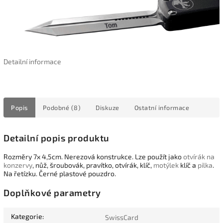
Detailní informace
Popis
Podobné (8)
Diskuze
Ostatní informace
Detailní popis produktu
Rozměry 7x 4,5cm. Nerezová konstrukce. Lze použít jako
otvírák na
konzervy
, nůž, šroubovák, pravítko, otvírák, klíč,
motýlek
klíč a
pilka
.
Na řetízku. Černé plastové pouzdro.
Doplňkové parametry
Kategorie
:
SwissCard