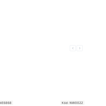
Previous
Next
NE6868
Kód:
NW0022