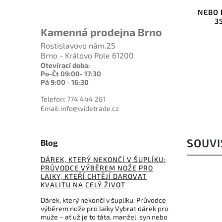
Svítilna NEBO FRANKLIN TWIST
NEBO D
Ricaricabile 400 Lumens LED
3
WLT-0024
Kamenná prodejna Brno
Rostislavovo nám.25
Do košíku
Brno - Královo Pole 61200
Otevírací doba:
1 159 Kč
Po-Čt 09:00- 17:30
Pá 9:00 - 16:30
Telefon: 774 444 281
Email: info@widetrade.cz
SOUVI
Blog
DÁREK, KTERÝ NEKONČÍ V ŠUPLÍKU:
PRŮVODCE VÝBĚREM NOŽE PRO
LAIKY, KTEŘÍ CHTĚJÍ DAROVAT
KVALITU NA CELÝ ŽIVOT
Dárek, který nekončí v šuplíku: Průvodce
výběrem nože pro laiky Vybrat dárek pro
muže – ať už je to táta, manžel, syn nebo