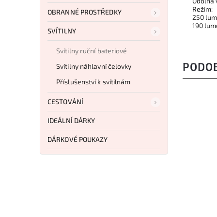
Odolná v
Režim:
OBRANNÉ PROSTŘEDKY
250 lum
190 lum
SVÍTILNY
Svítilny ruční bateriové
PODO
Svítilny náhlavní čelovky
Příslušenství k svítilnám
CESTOVÁNÍ
IDEÁLNÍ DÁRKY
DÁRKOVÉ POUKAZY
Kód:
NW0025