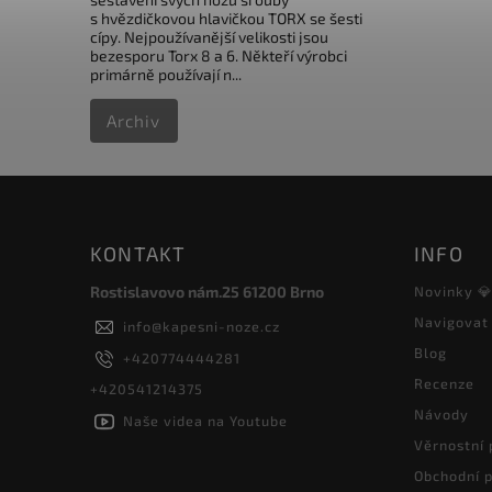
s hvězdičkovou hlavičkou TORX se šesti
cípy. Nejpoužívanější velikosti jsou
bezesporu Torx 8 a 6. Někteří výrobci
primárně používají n...
Archiv
KONTAKT
INFO
Rostislavovo nám.25 61200 Brno
Novinky 
Navigovat
info
@
kapesni-noze.cz
Blog
+420774444281
Recenze
+420541214375
Návody
Naše videa na Youtube
Věrnostní
Obchodní 