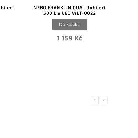
bíjecí
NEBO FRANKLIN DUAL dobíjecí
Svíti
500 Lm LED WLT-0022
Do košíku
1 159 Kč
Previous
Next