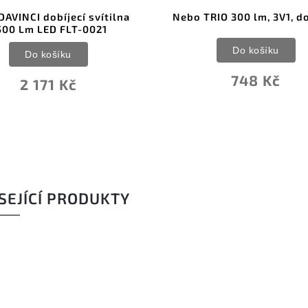
AVINCI dobíjecí svítilna
Nebo TRIO 300 lm, 3V1, do
500 Lm LED FLT-0021
Do košíku
Do košíku
748 Kč
2 171 Kč
SEJÍCÍ PRODUKTY