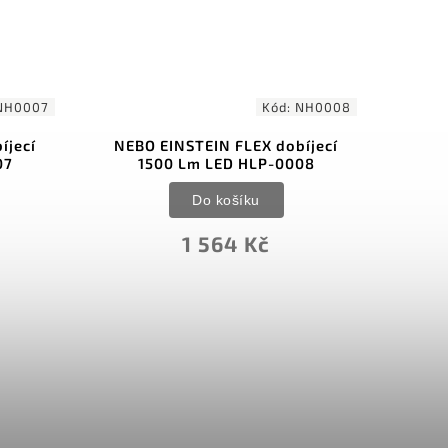
NH0007
Kód:
NH0008
íjecí
NEBO EINSTEIN FLEX dobíjecí
Če
07
1500 Lm LED HLP-0008
Do košíku
1 564 Kč