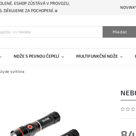
OLENÉ. ESHOP ZŮSTÁVÁ V PROVOZU,
NOVINK
. DĚKUJEME ZA POCHOPENÍ.☀️
Hledat
NOŽE S PEVNOU ČEPELÍ
MULTIFUNKČNÍ NOŽE
lyde svítilna
NEB
84