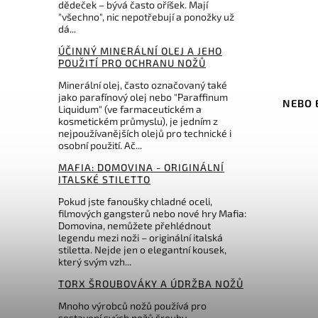
dědeček – bývá často oříšek. Mají
"všechno", nic nepotřebují a ponožky už
dá...
ÚČINNÝ MINERÁLNÍ OLEJ A JEHO
POUŽITÍ PRO OCHRANU NOŽŮ
Kód:
NH7000
Minerální olej, často označovaný také
jako parafínový olej nebo "Paraffinum
Čelovka Nebo Headlamp 150
NEBO E
Liquidum" (ve farmaceutickém a
lm
kosmetickém průmyslu), je jedním z
nejpoužívanějších olejů pro technické i
Do košíku
osobní použití. Ač...
MAFIA: DOMOVINA - ORIGINÁLNÍ
385 Kč
ITALSKÉ STILETTO
Pokud jste fanoušky chladné oceli,
filmových gangsterů nebo nové hry Mafia:
Domovina, nemůžete přehlédnout
legendu mezi noži – originální italská
stiletta. Nejde jen o elegantní kousek,
který svým vzh...
TORX ŠROUBOVÁKY A ÚDRŽBA NOŽŮ
Mnoho výrobců nožů používá pro
sestavení svých nožů šrouby