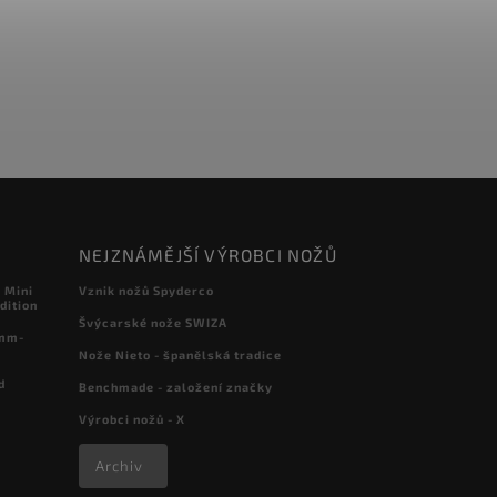
NEJZNÁMĚJŠÍ VÝROBCI NOŽŮ
 Mini
Vznik nožů Spyderco
dition
Švýcarské nože SWIZA
 mm-
Nože Nieto - španělská tradice
d
Benchmade - založení značky
Výrobci nožů - X
Archiv