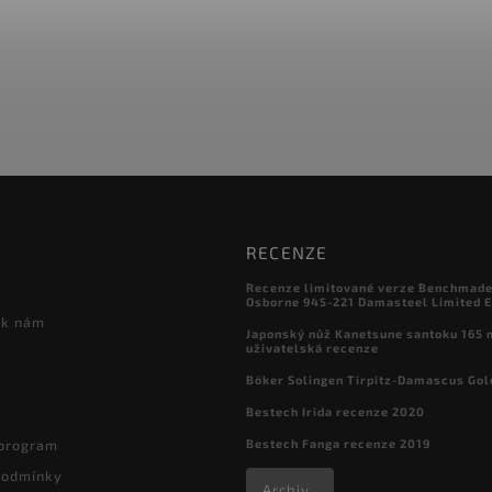
RECENZE
Recenze limitované verze Benchmade

Osborne 945-221 Damasteel Limited E
 k nám
Japonský nůž Kanetsune santoku 165
uživatelská recenze
Böker Solingen Tirpitz-Damascus Gol
Bestech Irida recenze 2020
Bestech Fanga recenze 2019
 program
podmínky
Archiv