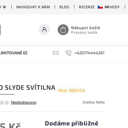
Y 💎
NAVIGOVAT K NÁM
BLOG
RECENZE
NÁVODY
Nákupní košík
Prázdný košík
LIMITOVANÉ EDICE
BROUSKY, BRUSKY, OCÍLKY
+420774444281
DOPLŇKY
O SLYDE SVÍTILNA
Kód:
NB6156
Značka:
Nebo
Neohodnoceno
Dodáme přibližně
5 Kč