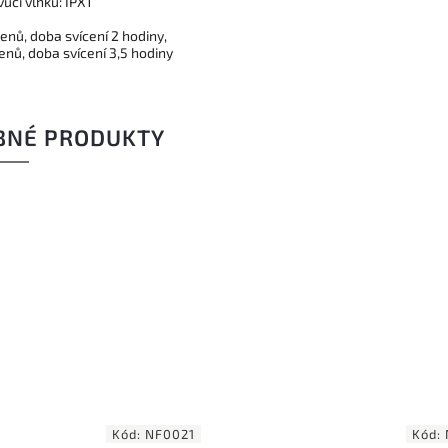
ůči vlhku: IPX1
enů, doba svícení 2 hodiny,
enů, doba svícení 3,5 hodiny
BNÉ PRODUKTY
Kód:
NF0021
Kód: