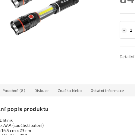
Detailn
Podobné (8)
Diskuze
Značka
Nebo
Ostatní informace
lní popis produktu
: hliník
 x AAA (součástí balení)
 16,5 cm x 23 cm