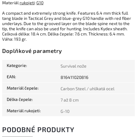
Materiál
rukojeti
:
G10
A compact and extremely strong knife. Features 6.4 mm thick full
tang blade in Tactical Grey and blue-grey G10 handle with red fiber
underlays. Due to the grooved layer on the blade spine next to the
tip, the knife can also be used for hunting. Includes Kydex sheath.
Celková délka: 18.4 cm. Délka čepele: 7.6 cm. Thickness: 6.4 mm.
Váha: 193 gr.
Doplňkové parametry
Kategorie
:
Survival nože
EAN
:
816411020816
Materiál čepele
:
Carbon Steel / uhlíkatá ocel
Délka čepele
:
7 až 8 cm
Materiál rukojeti
:
G-10
PODOBNÉ PRODUKTY