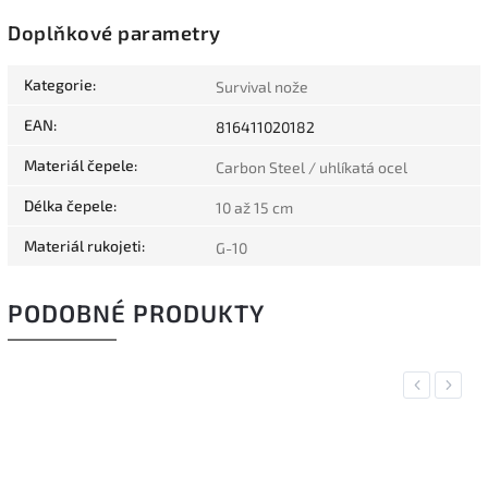
Doplňkové parametry
Kategorie
:
Survival nože
EAN
:
816411020182
Materiál čepele
:
Carbon Steel / uhlíkatá ocel
Délka čepele
:
10 až 15 cm
Materiál rukojeti
:
G-10
PODOBNÉ PRODUKTY
Previous
Next