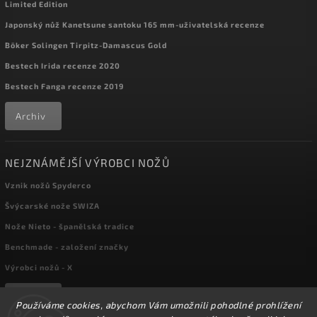
Limited Edition
Japonský nůž Kanetsune santoku 165 mm-uživatelská recenze
Böker Solingen Tirpitz-Damascus Gold
Bestech Irida recenze 2020
Bestech Fanga recenze 2019
Archiv
NEJZNÁMĚJŠÍ VÝROBCI NOŽŮ
Vznik nožů Spyderco
Švýcarské nože SWIZA
Nože Nieto - španělská tradice
Benchmade - založení značky
Výrobci nožů - X
Archiv
Používáme cookies, abychom Vám umožnili pohodlné prohlížení