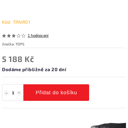
Kód:
TPAIR01
1 hodnocení
Značka:
TOPS
5 188 Kč
Dodáme přibližně za 20 dní
Přidat do košíku