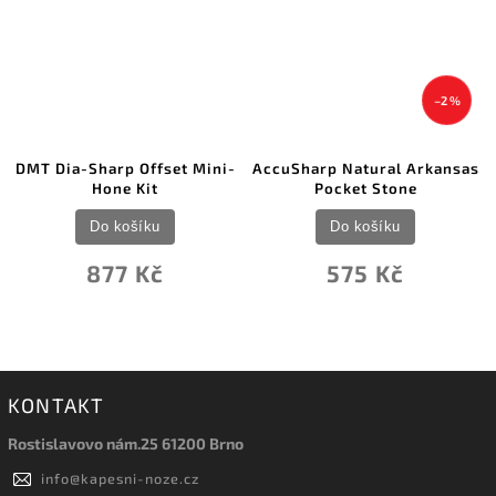
–2 %
DMT Dia-Sharp Offset Mini-
AccuSharp Natural Arkansas
Hone Kit
Pocket Stone
Do košíku
Do košíku
877 Kč
575 Kč
KONTAKT
Rostislavovo nám.25 61200 Brno
info
@
kapesni-noze.cz