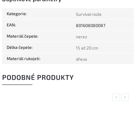
Kategorie
:
Survival nože
EAN
:
801608080087
Materiál čepele
:
nerez
Délka čepele
:
15 až 20 cm
Materiál rukojeti
:
dřevo
PODOBNÉ PRODUKTY
Previous
Next