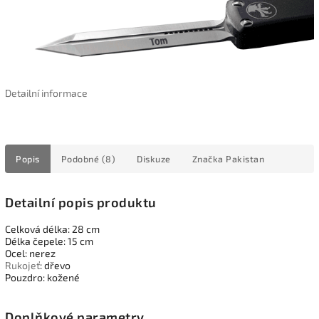
Detailní informace
Popis
Podobné (8)
Diskuze
Značka
Pakistan
Detailní popis produktu
Celková délka: 28 cm
Délka čepele: 15 cm
Ocel: nerez
Rukojeť
: dřevo
Pouzdro: kožené
Doplňkové parametry