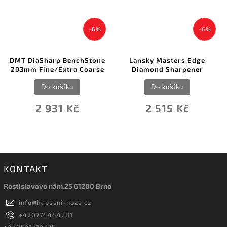
–6 %
–6 %
DMT DiaSharp BenchStone
Lansky Masters Edge
203mm Fine/Extra Coarse
Diamond Sharpener
Do košíku
Do košíku
2 931 Kč
2 515 Kč
KONTAKT
Rostislavovo nám.25 61200 Brno
info
@
kapesni-noze.cz
+420774444281