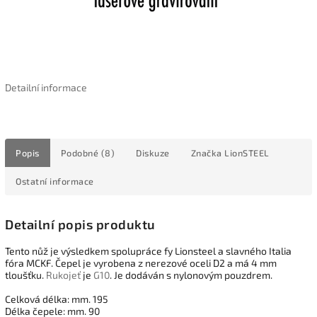
Detailní informace
Popis
Podobné (8)
Diskuze
Značka
LionSTEEL
Ostatní informace
Detailní popis produktu
Tento nůž je výsledkem spolupráce fy Lionsteel a slavného Italia
fóra MCKF. Čepel je vyrobena z nerezové oceli D2 a má 4 mm
tloušťku.
Rukojeť
je
G10
. Je dodáván s nylonovým pouzdrem.
Celková délka: mm. 195
Délka čepele: mm. 90