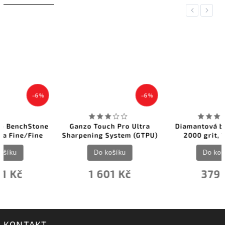
Previous
Next
–6 %
–20 %
Ganzo Touch Pro Ultra
Diamantová brusná folie
Sharpening System (GTPU)
2000 grit, 14x14 cm
Do košíku
Do košíku
1 601 Kč
379 Kč
KONTAKT