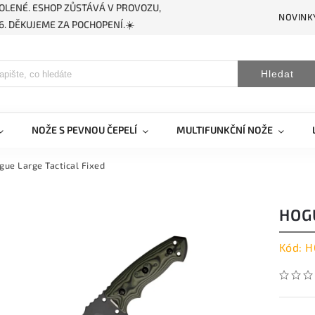
OLENÉ. ESHOP ZŮSTÁVÁ V PROVOZU,
NOVINK
. DĚKUJEME ZA POCHOPENÍ.☀️
Hledat
NOŽE S PEVNOU ČEPELÍ
MULTIFUNKČNÍ NOŽE
gue Large Tactical Fixed
HOG
Kód:
H