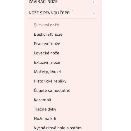
ZAVÍRACÍ NOŽE
NOŽE S PEVNOU ČEPELÍ
Survival nože
Bushcraft nože
Pracovní nože
Lovecké nože
Exluzivní nože
Mačety, khukri
Historické repliky
Čepele samostatné
Karambit
Tlačné dýky
Nože na krk
Vycházkové hole s ostřím