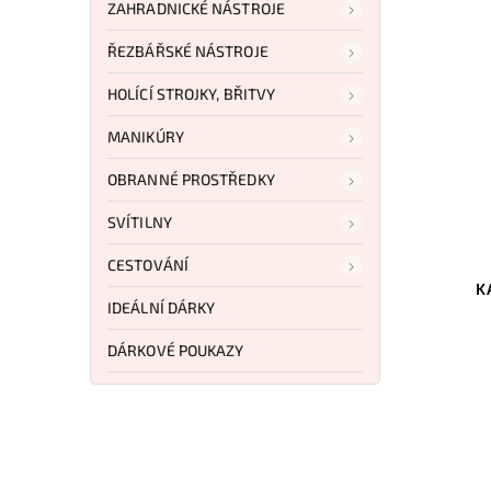
ZAHRADNICKÉ NÁSTROJE
ŘEZBÁŘSKÉ NÁSTROJE
HOLÍCÍ STROJKY, BŘITVY
MANIKÚRY
OBRANNÉ PROSTŘEDKY
SVÍTILNY
KA2211
Kód:
KA1214
CESTOVÁNÍ
ting
KA-BAR Military Black
IDEÁLNÍ DÁRKY
Do košíku
DÁRKOVÉ POUKAZY
3 432 Kč