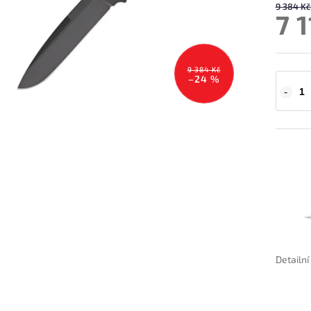
9 384 Kč
7 1
9 384 Kč
–24 %
Detailn