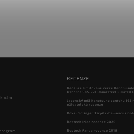
RECENZE
Recenze limitované verze Benchmade

Osborne 945-221 Damasteel Limited E
 k nám
Japonský nůž Kanetsune santoku 165
uživatelská recenze
Böker Solingen Tirpitz-Damascus Gol
Bestech Irida recenze 2020
Bestech Fanga recenze 2019
 program