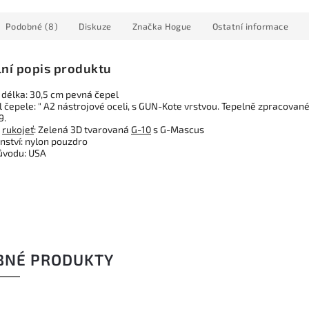
Podobné (8)
Diskuze
Značka
Hogue
Ostatní informace
lní popis produktu
 délka: 30,5 cm pevná čepel
l čepele: " A2 nástrojové oceli, s GUN-Kote vrstvou. Tepelně zpracovan
9.
l
rukojeť
: Zelená 3D tvarovaná
G-10
s G-Mascus
nství: nylon pouzdro
ůvodu: USA
BNÉ PRODUKTY