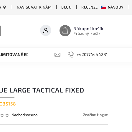
Y 💎
NAVIGOVAT K NÁM
BLOG
RECENZE
NÁVODY
Nákupní košík
Prázdný košík
LIMITOVANÉ EDICE
BROUSKY, BRUSKY, OCÍLKY
+420774444281
DOPLŇKY
UE LARGE TACTICAL FIXED
O35158
Značka:
Hogue
Neohodnoceno