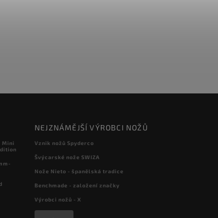
NEJZNÁMĚJŠÍ VÝROBCI NOŽŮ
 Mini
Vznik nožů Spyderco
dition
Švýcarské nože SWIZA
 mm-
Nože Nieto - španělská tradice
d
Benchmade - založení značky
Výrobci nožů - X