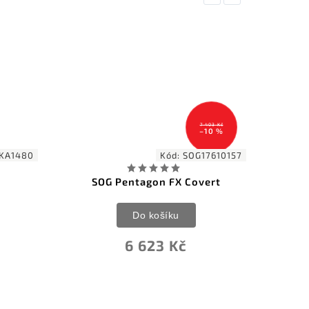
 403 Kč
10 %
7610157
Kód:
ZPKM10MBK
ert
ZA-PAS M10M Fixed Blade
Black
Do košíku
1 628 Kč