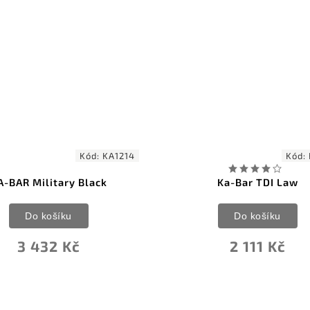
7
–
Kód:
KA1480
Kód:
SOG1
Ka-Bar TDI Law
SOG Pentagon FX Cov
Do košíku
Do košíku
2 111 Kč
6 623 Kč