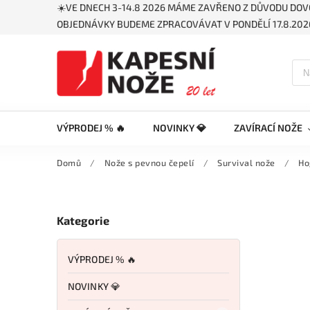
☀️VE DNECH 3-14.8 2026 MÁME ZAVŘENO Z DŮVODU DOV
OBJEDNÁVKY BUDEME ZPRACOVÁVAT V PONDĚLÍ 17.8.2026
VÝPRODEJ % 🔥
NOVINKY 💎
ZAVÍRACÍ NOŽE
Domů
/
Nože s pevnou čepelí
/
Survival nože
/
Ho
Kategorie
VÝPRODEJ % 🔥
NOVINKY 💎