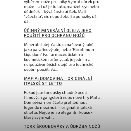
výběrem nože pro laiky Vybrat dárek pro
575 Kč
muže – ať už je to táta, manžel, syn nebo
dědeček – bývá často oříšek. Mají
"všechno", nic nepotřebují a ponožky už
dá...
ÚČINNÝ MINERÁLNÍ OLEJ A JEHO
POUŽITÍ PRO OCHRANU NOŽŮ
Minerální olej, často označovaný také
jako parafínový olej nebo "Paraffinum
Liquidum" (ve farmaceutickém a
kosmetickém průmyslu), je jedním z
nejpoužívanějších olejů pro technické i
osobní použití. Ač...
MAFIA: DOMOVINA - ORIGINÁLNÍ
ITALSKÉ STILETTO
Pokud jste fanoušky chladné oceli,
filmových gangsterů nebo nové hry Mafia:
Domovina, nemůžete přehlédnout
legendu mezi noži – originální italská
stiletta. Nejde jen o elegantní kousek,
který svým vzh...
TORX ŠROUBOVÁKY A ÚDRŽBA NOŽŮ