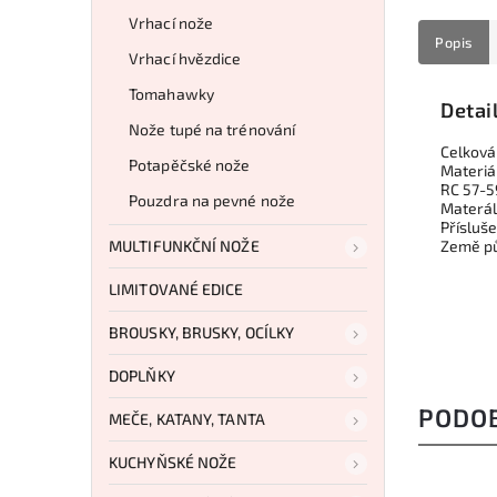
Vrhací nože
Popis
Vrhací hvězdice
Tomahawky
Detai
Nože tupé na trénování
Celková
Potapěčské nože
Materiá
RC 57-5
Pouzdra na pevné nože
Materá
Přísluše
MULTIFUNKČNÍ NOŽE
Země p
LIMITOVANÉ EDICE
BROUSKY, BRUSKY, OCÍLKY
DOPLŇKY
PODO
MEČE, KATANY, TANTA
KUCHYŇSKÉ NOŽE