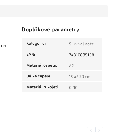
Doplňkové parametry
Kategorie
:
Survival nože
é na
EAN
:
743108351581
Materiál čepele
:
A2
Délka čepele
:
15 až 20 cm
Materiál rukojeti
:
G-10
Previous
Next