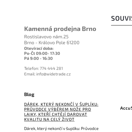
SOUVI
Kamenná prodejna Brno
Rostislavovo nám.25
Brno - Královo Pole 61200
Otevírací doba:
Po-Čt 09:00- 17:30
Pá 9:00 - 16:30
Telefon: 774 444 281
Email: info@widetrade.cz
684 Kč
592 Kč
–6 %
–2 %
Blog
EDGE1D
Kód:
AS024C
DÁREK, KTERÝ NEKONČÍ V ŠUPLÍKU:
iamond
AccuSharp Natural Arkansas
DM
PRŮVODCE VÝBĚREM NOŽE PRO
Pocket Stone
LAIKY, KTEŘÍ CHTĚJÍ DAROVAT
KVALITU NA CELÝ ŽIVOT
Do košíku
Dárek, který nekončí v šuplíku: Průvodce