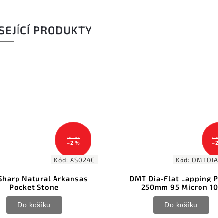
SEJÍCÍ PRODUKTY
6 918 Kč
–24 %
Kód:
DMTDIAFLAT95
Kód:
T Dia-Flat Lapping Plate
Cold Steel 2-in-1 K
250mm 95 Micron 10"
Sharpener
Do košíku
Do košíku