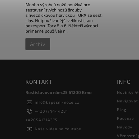
Mnoho výrobců nožů používá pro
sestavení svých nožů šrouby
s hvězdičkovou hlavičkou TORX se šesti
cípy. Nejpoužívanější velikosti jsou
bezesporu Torx 8 a 6. Někteří výrobci
primárně používají n...
Archiv
KONTAKT
INFO
Rostislavovo nám.25 61200 Brno
Novinky 
Navigovat
info
@
kapesni-noze.cz
Blog
+420774444281
Recenze
+420541214375
Návody
Naše videa na Youtube
Věrnostní