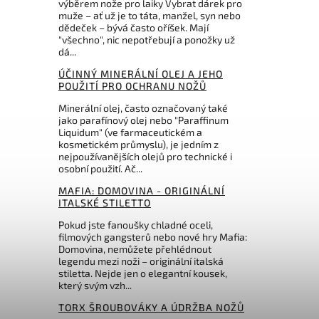
výběrem nože pro laiky Vybrat dárek pro
Do košíku
Do košíku
muže – ať už je to táta, manžel, syn nebo
dědeček – bývá často oříšek. Mají
"všechno", nic nepotřebují a ponožky už
2 931 Kč
379 Kč
dá...
ÚČINNÝ MINERÁLNÍ OLEJ A JEHO
POUŽITÍ PRO OCHRANU NOŽŮ
Minerální olej, často označovaný také
jako parafínový olej nebo "Paraffinum
Liquidum" (ve farmaceutickém a
kosmetickém průmyslu), je jedním z
nejpoužívanějších olejů pro technické i
osobní použití. Ač...
MAFIA: DOMOVINA - ORIGINÁLNÍ
ITALSKÉ STILETTO
Pokud jste fanoušky chladné oceli,
filmových gangsterů nebo nové hry Mafia:
Domovina, nemůžete přehlédnout
legendu mezi noži – originální italská
stiletta. Nejde jen o elegantní kousek,
který svým vzh...
TORX ŠROUBOVÁKY A ÚDRŽBA NOŽŮ