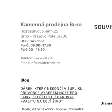
Kamenná prodejna Brno
SOUVI
Rostislavovo nám.25
Brno - Královo Pole 61200
Otevírací doba:
Po-Čt 09:00- 17:30
Pá 9:00 - 16:30
Telefon: 774 444 281
Email: info@widetrade.cz
Blog
3 128 Kč
479 Kč
–6 %
–20 %
DÁREK, KTERÝ NEKONČÍ V ŠUPLÍKU:
PRŮVODCE VÝBĚREM NOŽE PRO
Kód:
DMTD8CX
Kód:
YC-1
LAIKY, KTEŘÍ CHTĚJÍ DAROVAT
KVALITU NA CELÝ ŽIVOT
aSharp BenchStone
Diamantová brusná folie 15
oarse/Extra Coarse
grit, 14x14 cm
Dárek, který nekončí v šuplíku: Průvodce