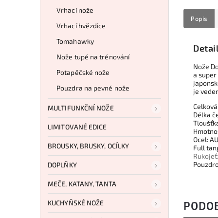
Vrhací nože
Popis
Vrhací hvězdice
Tomahawky
Detai
Nože tupé na trénování
Nože Do
Potapěčské nože
a super 
japonsk
Pouzdra na pevné nože
je vede
Celková
MULTIFUNKČNÍ NOŽE
Délka če
Tloušťk
LIMITOVANÉ EDICE
Hmotnos
Ocel: A
BROUSKY, BRUSKY, OCÍLKY
Full tan
Rukojeť
Pouzdro
DOPLŇKY
MEČE, KATANY, TANTA
KUCHYŇSKÉ NOŽE
PODO