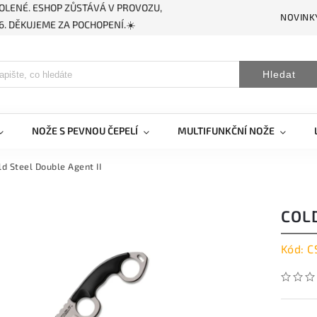
OLENÉ. ESHOP ZŮSTÁVÁ V PROVOZU,
NOVINK
. DĚKUJEME ZA POCHOPENÍ.☀️
Hledat
NOŽE S PEVNOU ČEPELÍ
MULTIFUNKČNÍ NOŽE
ld Steel Double Agent II
COLD
Kód:
C