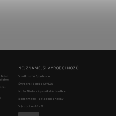
NEJZNÁMĚJŠÍ VÝROBCI NOŽŮ
 Mini
Vznik nožů Spyderco
dition
Švýcarské nože SWIZA
 mm-
Nože Nieto - španělská tradice
d
Benchmade - založení značky
Výrobci nožů - X