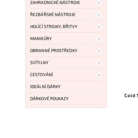
ZAHRADNICKÉ NÁSTROJE
ŘEZBÁŘSKÉ NÁSTROJE
HOLÍCÍ STROJKY, BŘITVY
MANIKÚRY
OBRANNÉ PROSTŘEDKY
SVÍTILNY
3 632 Kč
–17 %
CESTOVÁNÍ
Kód:
SOGUF1001BX
Kód:
CS36JS
IDEÁLNÍ DÁRKY
ar USA MADE
Cold Steel Master Hunter San
DÁRKOVÉ POUKAZY
Mai 36JSK
košíku
Do košíku
49 Kč
3 010 Kč