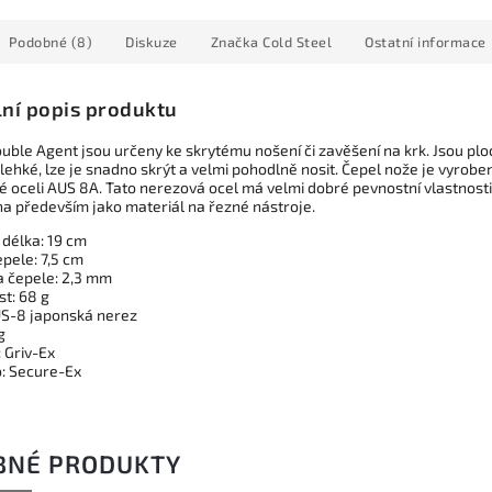
Podobné (8)
Diskuze
Značka
Cold Steel
Ostatní informace
lní popis produktu
uble Agent jsou určeny ke skrytému nošení či zavěšení na krk. Jsou pl
lehké, lze je snadno skrýt a velmi pohodlně nosit. Čepel nože je vyrobe
é oceli AUS 8A. Tato nerezová ocel má velmi dobré pevnostní vlastnosti
na především jako materiál na řezné nástroje.
 délka: 19 cm
pele: 7,5 cm
a čepele: 2,3 mm
t: 68 g
US-8 japonská nerez
g
: Griv-Ex
: Secure-Ex
BNÉ PRODUKTY