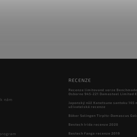
RECENZE
Recenze limitované verze Benchmade

Osborne 945-221 Damasteel Limited E
 k nám
Japonský nůž Kanetsune santoku 165
uživatelská recenze
Böker Solingen Tirpitz-Damascus Gol
Bestech Irida recenze 2020
Bestech Fanga recenze 2019
 program