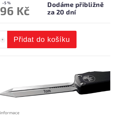
–5 %
Dodáme přibližně
096 Kč
za 20 dní
Přidat do košíku
í informace