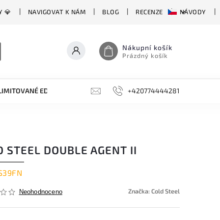
Y 💎
NAVIGOVAT K NÁM
BLOG
RECENZE
NÁVODY
Nákupní košík
Prázdný košík
LIMITOVANÉ EDICE
BROUSKY, BRUSKY, OCÍLKY
+420774444281
DOPLŇKY
 STEEL DOUBLE AGENT II
S39FN
Značka:
Cold Steel
Neohodnoceno