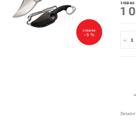
1 158 Kč
1 
1 158 Kč
–5 %
Detailn