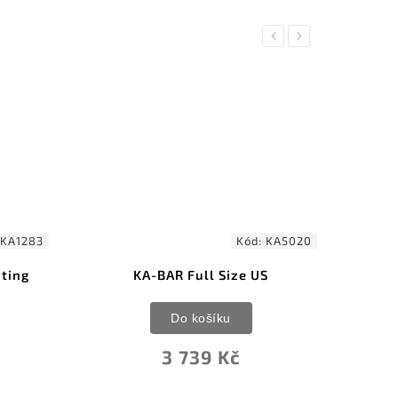
Previous
Next
1 999 Kč
–15 %
Kód:
KA5020
Kód:
SOGM37NCP
Full Size US
SOG Seal Pup - nylon pouzdro
M37N-CP
o košíku
Do košíku
739 Kč
1 688 Kč