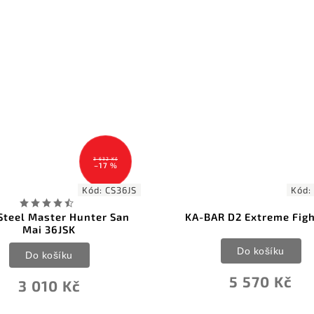
Kód:
KA1283
KA-BAR D2 Extreme Fighting
KA-BAR 
Do košíku
D
5 570 Kč
3 