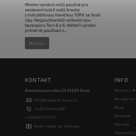
Mnoho výrobců nožů používá pro
sestavení svých nožů šrouby
s hvězdičkovou hlavičkou TORX se šesti
cípy. Nejpoužívanější velikosti jsou
bezesporu Torx 8 a 6. Někteří výrobci
primárně používají n...
Archiv
KONTAKT
INFO
Rostislavovo nám.25 61200 Brno
Novinky 
Navigovat
info
@
kapesni-noze.cz
Blog
+420774444281
Recenze
+420541214375
Návody
Naše videa na Youtube
Věrnostní