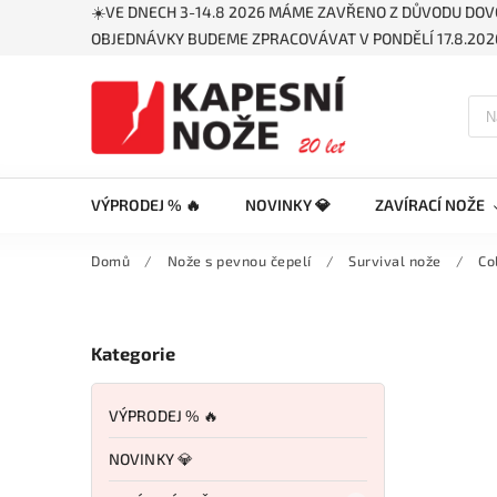
☀️VE DNECH 3-14.8 2026 MÁME ZAVŘENO Z DŮVODU DOV
OBJEDNÁVKY BUDEME ZPRACOVÁVAT V PONDĚLÍ 17.8.2026
VÝPRODEJ % 🔥
NOVINKY 💎
ZAVÍRACÍ NOŽE
Domů
/
Nože s pevnou čepelí
/
Survival nože
/
Co
Kategorie
VÝPRODEJ % 🔥
NOVINKY 💎