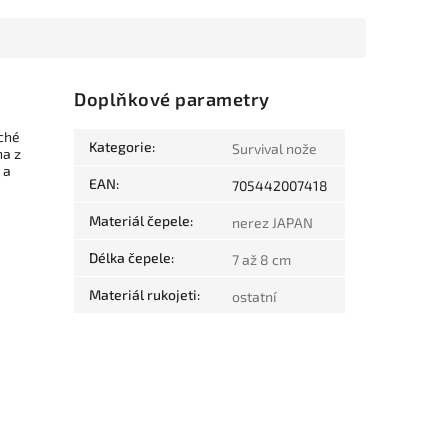
Doplňkové parametry
oché
Kategorie
:
Survival nože
na z
 a
EAN
:
705442007418
Materiál čepele
:
nerez JAPAN
Délka čepele
:
7 až 8 cm
Materiál rukojeti
:
ostatní