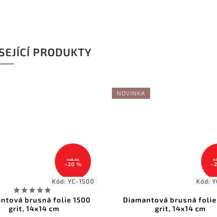
SEJÍCÍ PRODUKTY
NOVINKA
479 Kč
–20 %
500
Kód:
YC-8000
00
Diamantová brusná folie 8000
La
grit, 14x14 cm