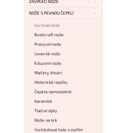
ZAVÍRACÍ NOŽE
NOŽE S PEVNOU ČEPELÍ
Survival nože
Bushcraft nože
Pracovní nože
Lovecké nože
Exluzivní nože
Mačety, khukri
Historické repliky
Čepele samostatné
Karambit
Tlačné dýky
Nože na krk
Vycházkové hole s ostřím