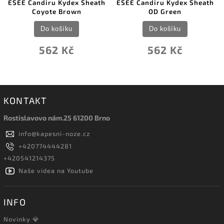
ESEE Candiru Kydex Sheath
ESEE Candiru Kydex Sheath
Coyote Brown
OD Green
Do košíku
Do košíku
562 Kč
562 Kč
KONTAKT
Rostislavovo nám.25 61200 Brno
info
@
kapesni-noze.cz
+420774444281
+420541214375
Naše videa na Youtube
INFO
Novinky 💎