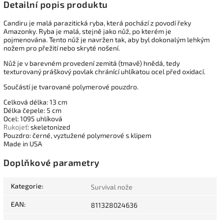
Detailní popis produktu
Candiru je malá parazitická ryba, která pochází z povodí řeky
Amazonky. Ryba je malá, stejně jako nůž, po kterém je
pojmenována. Tento nůž je navržen tak, aby byl dokonalým lehkým
nožem pro přežití nebo skryté nošení.
Nůž je v barevném provedení zemitá (tmavě) hnědá, tedy
texturovaný práškový povlak chránící uhlíkatou ocel před oxidací.
Součástí je tvarované polymerové pouzdro.
Celková délka: 13 cm
Délka čepele: 5 cm
Ocel: 1095 uhlíková
Rukojeť
: skeletonized
Pouzdro: černé, vyztužené polymerové s klipem
Made in USA
Doplňkové parametry
Kategorie
:
Survival nože
EAN
:
811328024636