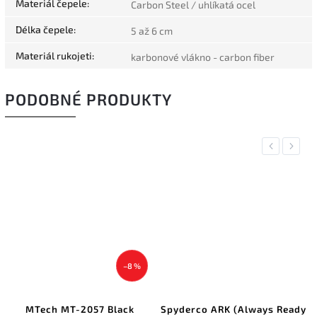
Materiál čepele
:
Carbon Steel / uhlíkatá ocel
Délka čepele
:
5 až 6 cm
Materiál rukojeti
:
karbonové vlákno - carbon fiber
PODOBNÉ PRODUKTY
Previous
Next
–8 %
MTech MT-2057 Black
Spyderco ARK (Always Ready