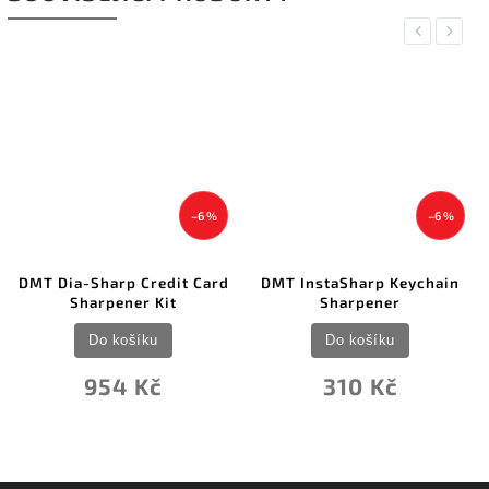
Previous
Next
–6 %
–6 %
DMT Dia-Sharp Credit Card
DMT InstaSharp Keychain
Sharpener Kit
Sharpener
Do košíku
Do košíku
954 Kč
310 Kč