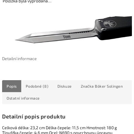
Položka byla vyprodána…
Detailní informace
Popis
Podobné (8)
Diskuze
Značka
Böker Solingen
Ostatní informace
Detailní popis produktu
Celková délka: 23,2 cm Délka čepele: 11,5 cm Hmotnost: 180 g
Tloušťka čepele: 4,6 mm Ocel: N690 s povrchovou úpravou