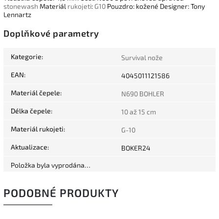
stonewash
Materiál
rukojeti
:
G10
Pouzdro: kožené Designer: Tony
Lennartz
Doplňkové parametry
Kategorie
:
Survival nože
EAN
:
4045011121586
Materiál čepele
:
N690 BOHLER
Délka čepele
:
10 až 15 cm
Materiál rukojeti
:
G-10
Aktualizace
:
BOKER24
Položka byla vyprodána…
PODOBNÉ PRODUKTY