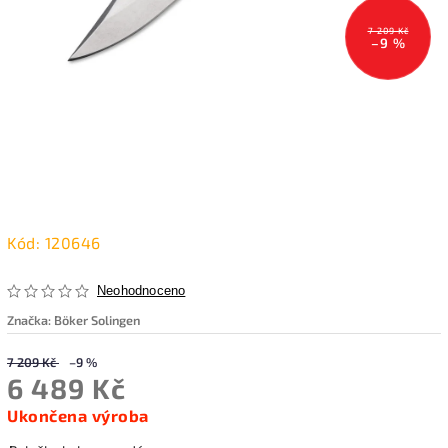
7 209 Kč
–9 %
Kód:
120646
Neohodnoceno
Značka:
Böker Solingen
7 209 Kč
–9 %
6 489 Kč
Ukončena výroba