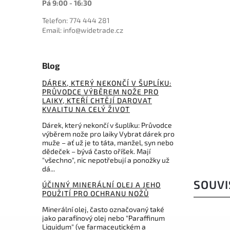
Pá 9:00 - 16:30
5 990 Kč
Telefon: 774 444 281
–26 %
Email: info@widetrade.cz
Kód:
DM5022
Damascus Gladius Sword
Blog
DÁREK, KTERÝ NEKONČÍ V ŠUPLÍKU:
Do košíku
PRŮVODCE VÝBĚREM NOŽE PRO
LAIKY, KTEŘÍ CHTĚJÍ DAROVAT
4 423 Kč
KVALITU NA CELÝ ŽIVOT
Dárek, který nekončí v šuplíku: Průvodce
výběrem nože pro laiky Vybrat dárek pro
muže – ať už je to táta, manžel, syn nebo
dědeček – bývá často oříšek. Mají
"všechno", nic nepotřebují a ponožky už
dá...
SOUVI
ÚČINNÝ MINERÁLNÍ OLEJ A JEHO
POUŽITÍ PRO OCHRANU NOŽŮ
Minerální olej, často označovaný také
jako parafínový olej nebo "Paraffinum
Liquidum" (ve farmaceutickém a