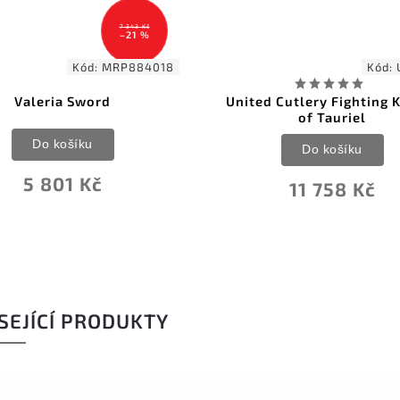
7 343 Kč
–21 %
Kód:
MRP884018
Kód:
Valeria Sword
United Cutlery Fighting 
of Tauriel
Do košíku
Do košíku
5 801 Kč
11 758 Kč
SEJÍCÍ PRODUKTY