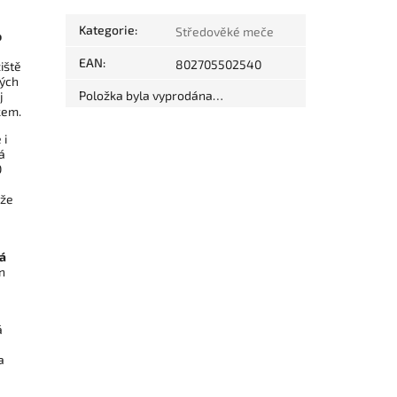
Kategorie
:
Středověké meče
o
EAN
:
802705502540
iště
ných
Položka byla vyprodána…
j
kem.
 i
á
O
 že
vá
n
á
a