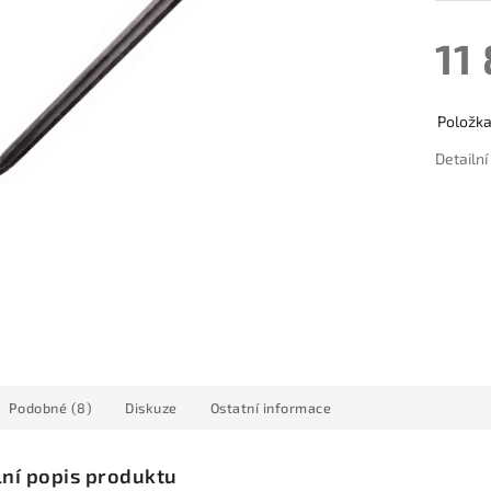
11
Položk
Detailn
Podobné (8)
Diskuze
Ostatní informace
lní popis produktu