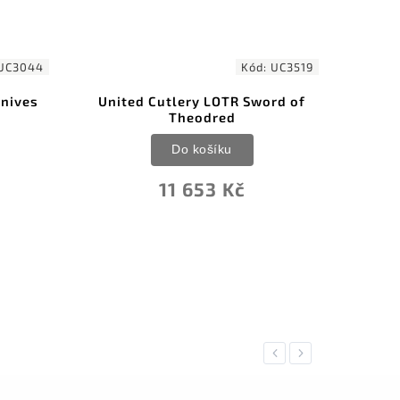
UC3044
Kód:
UC3519
Knives
United Cutlery LOTR Sword of
Dam
Theodred
Do košíku
11 653 Kč
Previous
Next