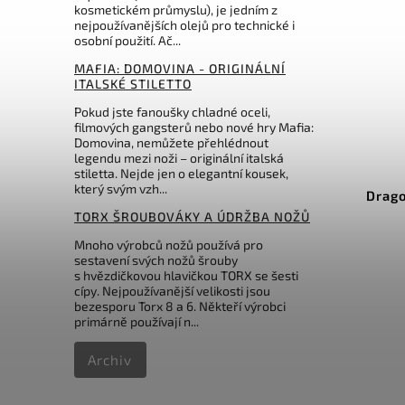
kosmetickém průmyslu), je jedním z
nejpoužívanějších olejů pro technické i
osobní použití. Ač...
MAFIA: DOMOVINA - ORIGINÁLNÍ
ITALSKÉ STILETTO
Pokud jste fanoušky chladné oceli,
filmových gangsterů nebo nové hry Mafia:
Domovina, nemůžete přehlédnout
legendu mezi noži – originální italská
Kód:
TR026
stiletta. Nejde jen o elegantní kousek,
který svým vzh...
Ten Ryu black damast
Drago
exclusive
TORX ŠROUBOVÁKY A ÚDRŽBA NOŽŮ
Mnoho výrobců nožů používá pro
Do košíku
sestavení svých nožů šrouby
s hvězdičkovou hlavičkou TORX se šesti
7 490 Kč
cípy. Nejpoužívanější velikosti jsou
bezesporu Torx 8 a 6. Někteří výrobci
primárně používají n...
Archiv