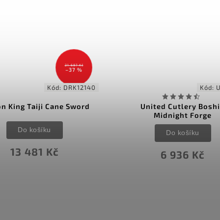
21 687 Kč
–37 %
Kód:
DRK12140
Kód:
n King Taiji Cane Sword
United Cutlery Bosh
Midnight Forge
Do košíku
Do košíku
13 481 Kč
6 936 Kč