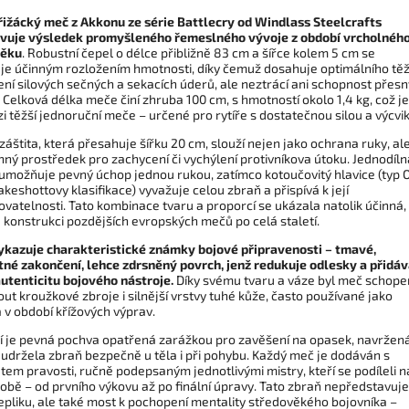
řižácký meč z Akkonu ze série Battlecry od Windlass Steelcrafts
vuje výsledek promyšleného řemeslného vývoje z období vrcholnéh
věku
. Robustní čepel o délce přibližně 83 cm a šířce kolem 5 cm se
je účinným rozložením hmotnosti, díky čemuž dosahuje optimálního těž
ení silových sečných a sekacích úderů, ale neztrácí ani schopnost přes
 Celková délka meče činí zhruba 100 cm, s hmotností okolo 1,4 kg, což je
i těžší jednoruční meče – určené pro rytíře s dostatečnou silou a výcvi
záštita, která přesahuje šířku 20 cm, slouží nejen jako ochrana ruky, ale
nný prostředek pro zachycení či vychýlení protivníkova útoku. Jednodíln
umožňuje pevný úchop jednou rukou, zatímco kotoučovitý hlavice (typ 
keshottovy klasifikace) vyvažuje celou zbraň a přispívá k její
vatelnosti. Tato kombinace tvaru a proporcí se ukázala natolik účinná,
a konstrukci pozdějších evropských mečů po celá staletí.
ykazuje charakteristické známky bojové připravenosti – tmavé,
né zakončení, lehce zdrsněný povrch, jenž redukuje odlesky a přidá
autenticitu bojového nástroje.
Díky svému tvaru a váze byl meč schope
ut kroužkové zbroje i silnější vrstvy tuhé kůže, často používané jako
 v období křížových výprav.
í je pevná pochva opatřená zarážkou pro zavěšení na opasek, navržen
 udržela zbraň bezpečně u těla i při pohybu. Každý meč je dodáván s
átem pravosti, ručně podepsaným jednotlivými mistry, kteří se podíleli n
robě – od prvního výkovu až po finální úpravy. Tato zbraň nepředstavuje
epliku, ale také most k pochopení mentality středověkého bojovníka –