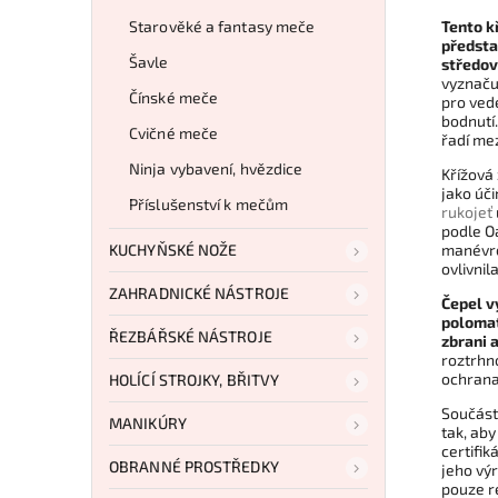
Starověké a fantasy meče
Tento k
předsta
Šavle
středo
vyznaču
Čínské meče
pro ved
bodnutí.
Cvičné meče
řadí mez
Ninja vybavení, hvězdice
Křížová 
jako úči
Příslušenství k mečům
rukojeť
podle Oa
KUCHYŇSKÉ NOŽE
manévro
ovlivnil
ZAHRADNICKÉ NÁSTROJE
Čepel v
polomat
ŘEZBÁŘSKÉ NÁSTROJE
zbrani 
roztrhno
ochrana
HOLÍCÍ STROJKY, BŘITVY
Součást
MANIKÚRY
tak, aby
certifik
OBRANNÉ PROSTŘEDKY
jeho vý
pouze r