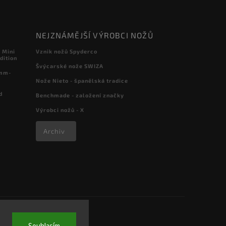
NEJZNÁMĚJŠÍ VÝROBCI NOŽŮ
 Mini
Vznik nožů Spyderco
dition
Švýcarské nože SWIZA
 mm-
Nože Nieto - španělská tradice
d
Benchmade - založení značky
Výrobci nožů - X
Archiv