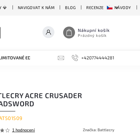
Y 💎
NAVIGOVAT K NÁM
BLOG
RECENZE
NÁVODY
Nákupní košík
Prázdný košík
LIMITOVANÉ EDICE
BROUSKY, BRUSKY, OCÍLKY
+420774444281
DOPLŇKY
TLECRY ACRE CRUSADER
ADSWORD
AT501509
Značka:
Battlecry
1 hodnocení