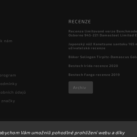
RECENZE
Recenze limitované verze Benchmade

Osborne 945-221 Damasteel Limited E
 k nám
Japonský nůž Kanetsune santoku 165
uživatelská recenze
Böker Solingen Tirpitz-Damascus Gol
Bestech Irida recenze 2020
Bestech Fanga recenze 2019
 program
podmínky
Archiv
obních údajů
 značky
Copyright 2026
kapesni-noze.cz
. Všechna práva vyhrazena.
abychom Vám umožnili pohodlné prohlížení webu a díky