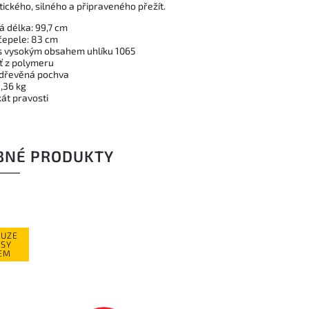
ického, silného a připraveného přežít.
á délka: 99,7 cm
 čepele: 83 cm
 s vysokým obsahem uhlíku 1065
eť z polymeru
 dřevěná pochva
1,36 kg
ikát pravosti
BNÉ PRODUKTY
OUZE
USY
EM