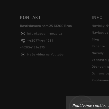
KONTAKT
INFO
Rostislavovo nám.25 61200 Brno
Novinky 
Navigovat
info
@
kapesni-noze.cz
Blog
+420774444281
Recenze
+420541214375
Návody
Naše videa na Youtube
Věrnostní
Obchodní 
Ochrana os
Prodávané
Používáme cookies, 