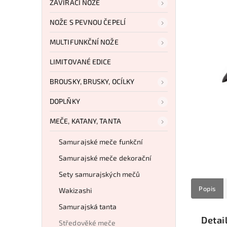
ZAVÍRACÍ NOŽE
NOŽE S PEVNOU ČEPELÍ
MULTIFUNKČNÍ NOŽE
LIMITOVANÉ EDICE
BROUSKY, BRUSKY, OCÍLKY
DOPLŇKY
MEČE, KATANY, TANTA
Samurajské meče funkční
Samurajské meče dekorační
Sety samurajských mečů
Popis
Wakizashi
Samurajská tanta
Detai
Středověké meče