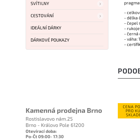
pragmat
SVÍTILNY
- celkov
CESTOVÁNÍ
- délka
- čepel
IDEÁLNÍ DÁRKY
- rukoj
- černá
- váha: 
DÁRKOVÉ POUKAZY
- certif
PODO
CENA P
Kamenná prodejna Brno
PRO K
SKLAD
Rostislavovo nám.25
Brno - Královo Pole 61200
Otevírací doba:
Po-Čt 09:00- 17:30