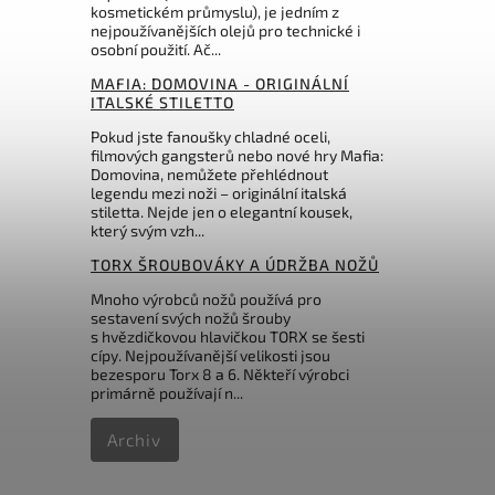
kosmetickém průmyslu), je jedním z
nejpoužívanějších olejů pro technické i
osobní použití. Ač...
MAFIA: DOMOVINA - ORIGINÁLNÍ
ITALSKÉ STILETTO
Pokud jste fanoušky chladné oceli,
filmových gangsterů nebo nové hry Mafia:
Domovina, nemůžete přehlédnout
legendu mezi noži – originální italská
stiletta. Nejde jen o elegantní kousek,
který svým vzh...
TORX ŠROUBOVÁKY A ÚDRŽBA NOŽŮ
Mnoho výrobců nožů používá pro
sestavení svých nožů šrouby
s hvězdičkovou hlavičkou TORX se šesti
cípy. Nejpoužívanější velikosti jsou
bezesporu Torx 8 a 6. Někteří výrobci
primárně používají n...
Archiv