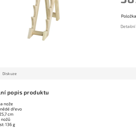
Položk
Detailn
Diskuze
lní popis produktu
na nože
hnědé dřevo
25,7 cm
 nožů
t: 136 g