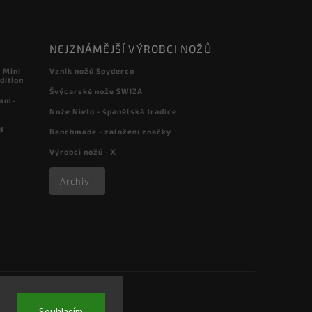
NEJZNÁMĚJŠÍ VÝROBCI NOŽŮ
 Mini
Vznik nožů Spyderco
dition
Švýcarské nože SWIZA
 mm-
Nože Nieto - španělská tradice
d
Benchmade - založení značky
Výrobci nožů - X
Archiv