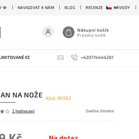
Y 💎
NAVIGOVAT K NÁM
BLOG
RECENZE
NÁVODY
Nákupní košík
Prázdný košík
LIMITOVANÉ EDICE
BROUSKY, BRUSKY, OCÍLKY
+420774444281
DOPLŇKY
JAN NA NOŽE
Kód:
MI162
Značka:
Ostatní
1 hodnocení
9 Kč
Na dotaz