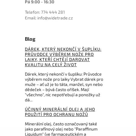
Pá 9:00 - 16:30
Telefon: 774 444 281
Email: info@widetrade.cz
Blog
DÁREK, KTERÝ NEKONČÍ V ŠUPLÍKU:
PRŮVODCE VÝBĚREM NOŽE PRO
LAIKY, KTEŘÍ CHTĚJÍ DAROVAT
KVALITU NA CELÝ ŽIVOT
Dárek, který nekončí v šuplíku: Průvodce
výběrem nože pro laiky Vybrat dárek pro
muže – ať už je to táta, manžel, syn nebo
dědeček – bývá často oříšek. Mají
"všechno", nic nepotřebují a ponožky už
dá...
ÚČINNÝ MINERÁLNÍ OLEJ A JEHO
POUŽITÍ PRO OCHRANU NOŽŮ
Minerální olej, často označovaný také
jako parafínový olej nebo "Paraffinum
Liquidum" (ve farmaceutickém a