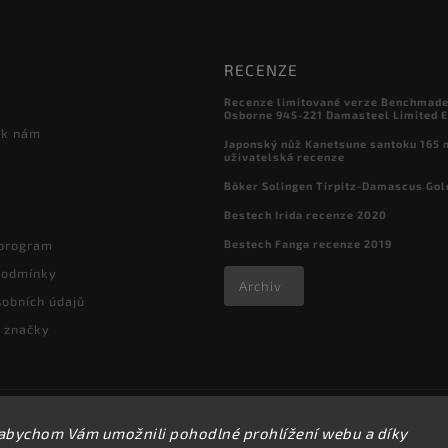
RECENZE
Recenze limitované verze Benchmade

Osborne 945-221 Damasteel Limited E
 k nám
Japonský nůž Kanetsune santoku 165
uživatelská recenze
Böker Solingen Tirpitz-Damascus Gol
Bestech Irida recenze 2020
Bestech Fanga recenze 2019
 program
podmínky
Archiv
obních údajů
 značky
Copyright 2026
kapesni-noze.cz
. Všechna práva vyhrazena.
abychom Vám umožnili pohodlné prohlížení webu a díky