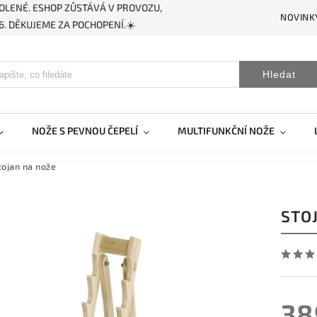
OLENÉ. ESHOP ZŮSTÁVÁ V PROVOZU,
NOVINK
. DĚKUJEME ZA POCHOPENÍ.☀️
Hledat
NOŽE S PEVNOU ČEPELÍ
MULTIFUNKČNÍ NOŽE
tojan na nože
STO
38