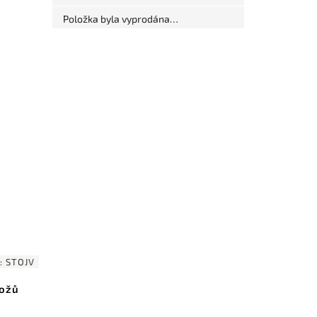
Položka byla vyprodána…
:
STOJV
nožů