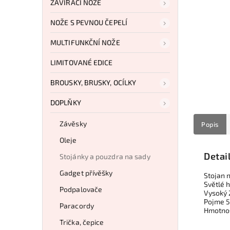
ZAVÍRACÍ NOŽE
NOŽE S PEVNOU ČEPELÍ
MULTIFUNKČNÍ NOŽE
LIMITOVANÉ EDICE
BROUSKY, BRUSKY, OCÍLKY
DOPLŇKY
Závěsky
Popis
Oleje
Detai
Stojánky a pouzdra na sady
Gadget přívěšky
Stojan 
Světlé 
Podpalovače
Vysoký 
Pojme 5
Paracordy
Hmotnos
Trička, čepice