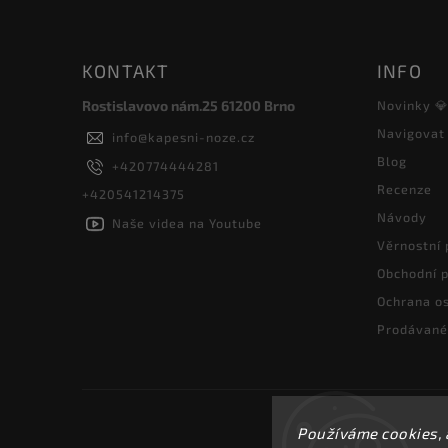
KONTAKT
INFO
Rostislavovo nám.25 61200 Brno
Novinky 
Navigovat
info
@
kapesni-noze.cz
Blog
+420774444281
Recenze
+420541214375
Návody
Naše videa na Youtube
Věrnostní
Obchodní 
Ochrana os
Prodávané
Používáme cookies, 