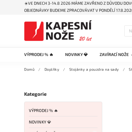
☀️VE DNECH 3-14.8 2026 MÁME ZAVŘENO Z DŮVODU DOV
OBJEDNÁVKY BUDEME ZPRACOVÁVAT V PONDĚLÍ 17.8.2026
VÝPRODEJ % 🔥
NOVINKY 💎
ZAVÍRACÍ NOŽE
Domů
/
Doplňky
/
Stojánky a pouzdra na sady
/
S
Kategorie
VÝPRODEJ % 🔥
NOVINKY 💎