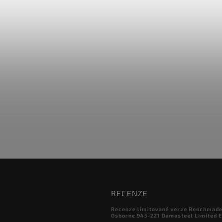
RECENZE
Recenze limitované verze Benchmade

Osborne 945-221 Damasteel Limited E