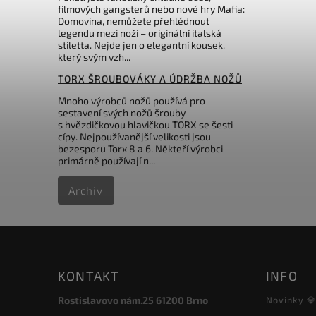
filmových gangsterů nebo nové hry Mafia:
Domovina, nemůžete přehlédnout
legendu mezi noži – originální italská
stiletta. Nejde jen o elegantní kousek,
který svým vzh...
TORX ŠROUBOVÁKY A ÚDRŽBA NOŽŮ
Mnoho výrobců nožů používá pro
sestavení svých nožů šrouby
s hvězdičkovou hlavičkou TORX se šesti
cípy. Nejpoužívanější velikosti jsou
bezesporu Torx 8 a 6. Někteří výrobci
primárně používají n...
Archiv
KONTAKT
INFO
Rostislavovo nám.25 61200 Brno
Novinky 