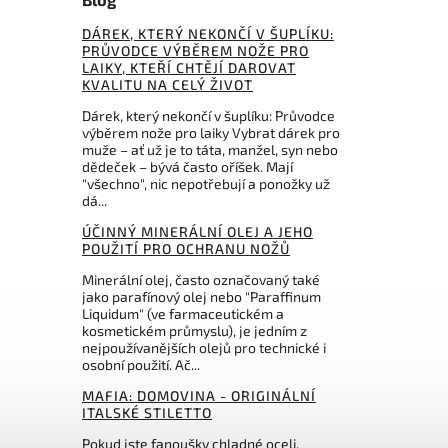
DÁREK, KTERÝ NEKONČÍ V ŠUPLÍKU:
PRŮVODCE VÝBĚREM NOŽE PRO
LAIKY, KTEŘÍ CHTĚJÍ DAROVAT
KVALITU NA CELÝ ŽIVOT
Dárek, který nekončí v šuplíku: Průvodce
výběrem nože pro laiky Vybrat dárek pro
muže – ať už je to táta, manžel, syn nebo
dědeček – bývá často oříšek. Mají
"všechno", nic nepotřebují a ponožky už
dá...
ÚČINNÝ MINERÁLNÍ OLEJ A JEHO
POUŽITÍ PRO OCHRANU NOŽŮ
Minerální olej, často označovaný také
jako parafínový olej nebo "Paraffinum
Liquidum" (ve farmaceutickém a
kosmetickém průmyslu), je jedním z
nejpoužívanějších olejů pro technické i
osobní použití. Ač...
MAFIA: DOMOVINA - ORIGINÁLNÍ
ITALSKÉ STILETTO
Pokud jste fanoušky chladné oceli,