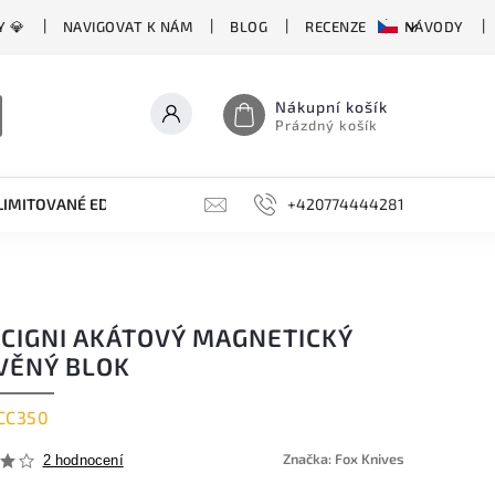
Y 💎
NAVIGOVAT K NÁM
BLOG
RECENZE
NÁVODY
Nákupní košík
Prázdný košík
LIMITOVANÉ EDICE
BROUSKY, BRUSKY, OCÍLKY
+420774444281
DOPLŇKY
 CIGNI AKÁTOVÝ MAGNETICKÝ
VĚNÝ BLOK
CC350
Značka:
Fox Knives
2 hodnocení