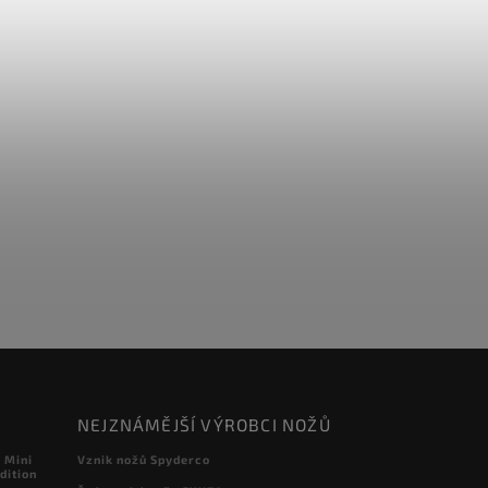
NEJZNÁMĚJŠÍ VÝROBCI NOŽŮ
 Mini
Vznik nožů Spyderco
dition