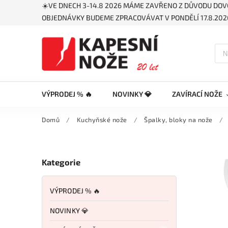
☀️VE DNECH 3-14.8 2026 MÁME ZAVŘENO Z DŮVODU DOV
OBJEDNÁVKY BUDEME ZPRACOVÁVAT V PONDĚLÍ 17.8.2026
VÝPRODEJ % 🔥
NOVINKY 💎
ZAVÍRACÍ NOŽE
Domů
/
Kuchyňské nože
/
Špalky, bloky na nože
/
Kategorie
VÝPRODEJ % 🔥
NOVINKY 💎