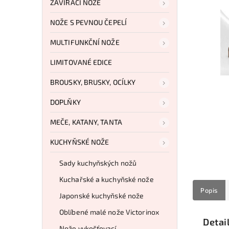
ZAVÍRACÍ NOŽE
NOŽE S PEVNOU ČEPELÍ
MULTIFUNKČNÍ NOŽE
LIMITOVANÉ EDICE
BROUSKY, BRUSKY, OCÍLKY
DOPLŇKY
MEČE, KATANY, TANTA
KUCHYŇSKÉ NOŽE
Sady kuchyňských nožů
Kuchařské a kuchyňské nože
Popis
Japonské kuchyňské nože
Oblíbené malé nože Victorinox
Detai
Nože vykošťovací