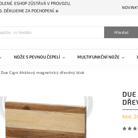
OLENÉ. ESHOP ZŮSTÁVÁ V PROVOZU,
NOVINK
. DĚKUJEME ZA POCHOPENÍ.☀️
Hledat
NOŽE S PEVNOU ČEPELÍ
MULTIFUNKČNÍ NOŽE
Due Cigni Akátový magnetický dřevěný blok
DUE
DŘE
Kód:
2