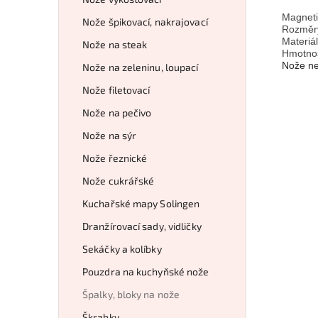
Magneti
Nože špikovací, nakrajovací
Rozměry
Materiál
Nože na steak
Hmotnos
Nože ne
Nože na zeleninu, loupací
Nože filetovací
Nože na pečivo
Nože na sýr
Nože řeznické
Nože cukrářské
Kuchařské mapy Solingen
Dranžírovací sady, vidličky
Sekáčky a kolíbky
Pouzdra na kuchyňské nože
Špalky, bloky na nože
Škrabky