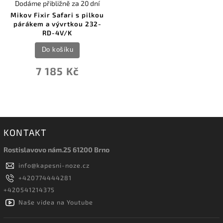
Dodáme přibližně za 20 dní
Mikov Fixir Safari s pilkou
párákem a vývrtkou 232-
RD-4V/K
Do košíku
7 185 Kč
KONTAKT
Rostislavovo nám.25 61200 Brno
info
@
kapesni-noze.cz
+420774444281
+420541214375
Naše videa na Youtube