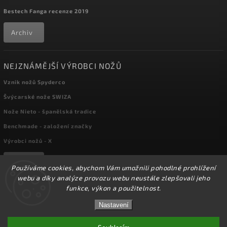
Bestech Fanga recenze 2019
Archiv
NEJZNÁMĚJŠÍ VÝROBCI NOŽŮ
Vznik nožů Spyderco
Švýcarské nože SWIZA
Nože Nieto - španělská tradice
Benchmade - založení značky
Výrobci nožů - X
Archiv
Používáme cookies, abychom Vám umožnili pohodlné prohlížení
webu a díky analýze provozu webu neustále zlepšovali jeho
funkce, výkon a použitelnost.
Copyright 2026
kapesni-noze.cz
. Všechna práva vyhrazena.
☀️Ve dnech 3-14.8 2026 máme zavřeno z důvodu
DOVOLENÉ. Eshop zůstává v provozu, objednávky
Nastavení
Upravit nastavení cookies
budeme zpracovávat v pondělí 17.8.2026. Děkujeme za
pochopení.☀️