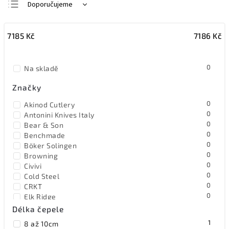
Doporučujeme
Nejlevnější
7185
Kč
7186
Kč
Nejdražší
Nejprodávanější
0
Na skladě
Abecedně
Značky
0
Akinod Cutlery
0
Antonini Knives Italy
0
Bear & Son
0
Benchmade
0
Böker Solingen
0
Browning
0
Civivi
0
Cold Steel
0
CRKT
0
Elk Ridge
0
EOS
Délka čepele
0
Extrema Ratio
1
8 až 10cm
0
F.Dick Germany