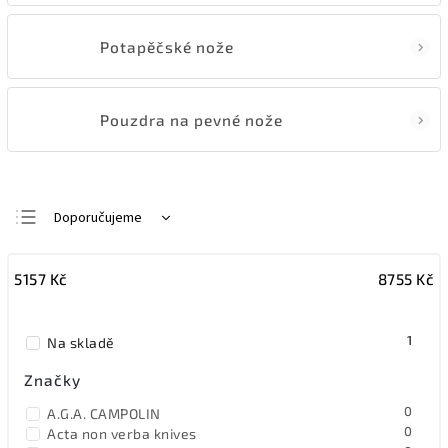
Potapěčské nože
Pouzdra na pevné nože
Doporučujeme
Nejlevnější
5157
Kč
8755
Kč
Nejdražší
Nejprodávanější
1
Na skladě
Abecedně
Značky
0
A.G.A. CAMPOLIN
0
Acta non verba knives