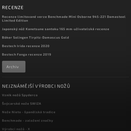
RECENZE
Recenze limitované verze Benchmade Mini Osborne 945-221 Damasteel
Limited Edition
Japonský nůž Kanetsune santoku 165 mm-uživatelská recenze
Böker Solingen Tirpitz-Damascus Gold
Bestech Irida recenze 2020
Bestech Fanga recenze 2019
Archiv
NEJZNÁMĚJŠÍ VÝROBCI NOŽŮ
Vznik nožů Spyderco
Švýcarské nože SWIZA
Nože Nieto - španělská tradice
Benchmade - založení značky
Výrobci nožů - X