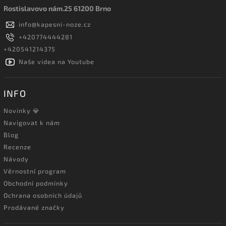
0
ZA-PAS Knives
Rostislavovo nám.25 61200 Brno
0
Zero Tolerance
info
@
kapesni-noze.cz
+420774444281
+420541214375
Naše videa na Youtube
INFO
Novinky 💎
Navigovat k nám
Blog
Recenze
Návody
Věrnostní program
Obchodní podmínky
Ochrana osobních údajů
Prodávané značky