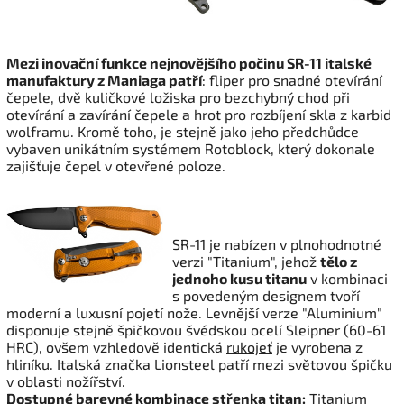
Mezi inovační funkce nejnovějšího počinu SR-11 italské
manufaktury z Maniaga patří
: fliper pro snadné otevírání
čepele, dvě kuličkové ložiska pro bezchybný chod při
otevírání a zavírání čepele a hrot pro rozbíjení skla z karbid
wolframu. Kromě toho, je stejně jako jeho předchůdce
vybaven unikátním systémem Rotoblock, který dokonale
zajišťuje čepel v otevřené poloze.
SR-11 je nabízen v plnohodnotné
verzi "Titanium", jehož
tělo z
jednoho kusu titanu
v kombinaci
s povedeným designem tvoří
moderní a luxusní pojetí nože. Levnější verze "Aluminium"
disponuje stejně špičkovou švédskou ocelí Sleipner (60-61
HRC), ovšem vzhledově identická
rukojeť
je vyrobena z
hliníku. Italská značka Lionsteel patří mezi světovou špičku
v oblasti nožířství.
Dostupné barevné kombinace střenka titan:
Titanium