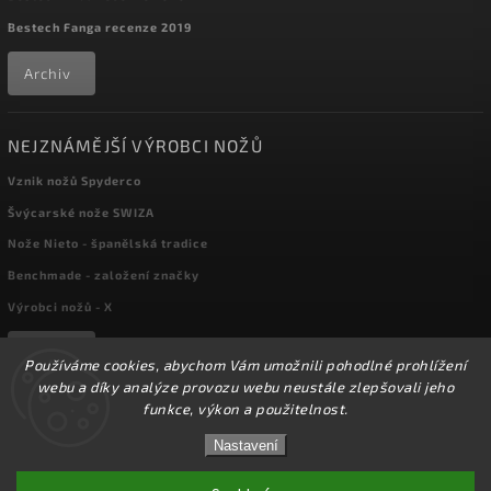
Bestech Fanga recenze 2019
Archiv
NEJZNÁMĚJŠÍ VÝROBCI NOŽŮ
Vznik nožů Spyderco
Švýcarské nože SWIZA
Nože Nieto - španělská tradice
Benchmade - založení značky
Výrobci nožů - X
Archiv
Používáme cookies, abychom Vám umožnili pohodlné prohlížení
webu a díky analýze provozu webu neustále zlepšovali jeho
funkce, výkon a použitelnost.
☀️Ve dnech 3-14.8 2026 máme zavřeno z důvodu
Copyright 2026
kapesni-noze.cz
. Všechna práva vyhrazena.
DOVOLENÉ. Eshop zůstává v provozu, objednávky
Nastavení
Upravit nastavení cookies
budeme zpracovávat v pondělí 17.8.2026. Děkujeme za
pochopení.☀️