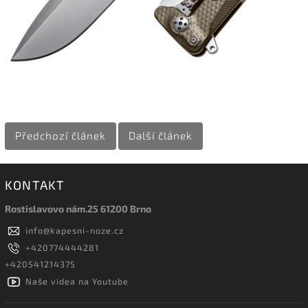
Předchozí článek
Další článek
KONTAKT
Rostislavovo nám.25 61200 Brno
info
@
kapesni-noze.cz
+420774444281
+420541214375
Naše videa na Youtube