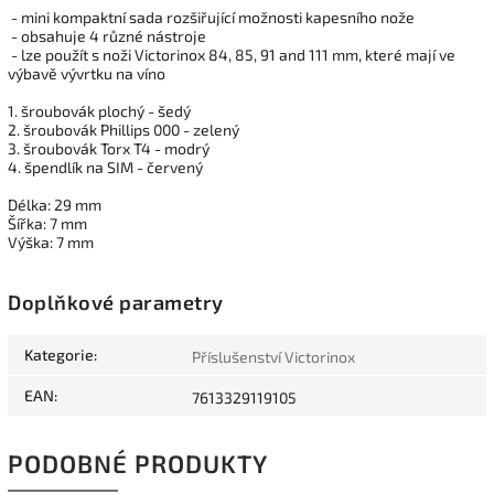
- mini kompaktní sada rozšiřující možnosti kapesního nože
- obsahuje 4 různé nástroje
- lze použít s noži Victorinox 84, 85, 91 and 111 mm, které mají ve
výbavě vývrtku na víno
1. šroubovák plochý - šedý
2. šroubovák Phillips 000 - zelený
3. šroubovák Torx T4 - modrý
4. špendlík na SIM - červený
Délka: 29 mm
Šířka: 7 mm
Výška: 7 mm
Doplňkové parametry
Kategorie
:
Příslušenství Victorinox
EAN
:
7613329119105
PODOBNÉ PRODUKTY