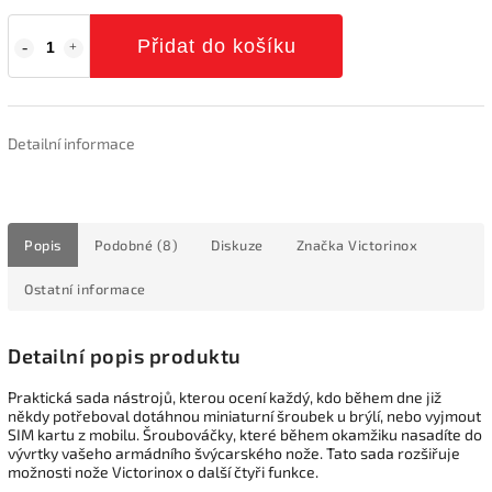
Přidat do košíku
Detailní informace
Popis
Podobné (8)
Diskuze
Značka
Victorinox
Ostatní informace
Detailní popis produktu
Praktická sada nástrojů, kterou ocení každý, kdo během dne již
někdy potřeboval dotáhnou miniaturní šroubek u brýlí, nebo vyjmout
SIM kartu z mobilu. Šroubováčky, které během okamžiku nasadíte do
vývrtky vašeho armádního švýcarského nože. Tato sada rozšiřuje
možnosti nože Victorinox o další čtyři funkce.