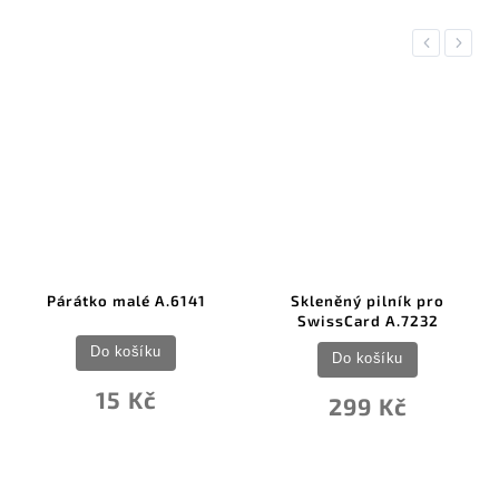
Previous
Next
Párátko malé A.6141
Skleněný pilník pro
SwissCard A.7232
Do košíku
Do košíku
15 Kč
299 Kč