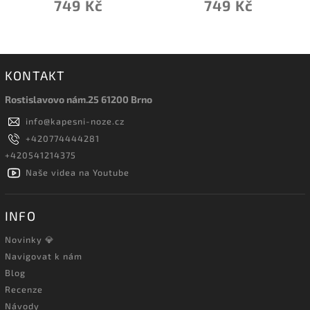
749 Kč
749 Kč
KONTAKT
Rostislavovo nám.25 61200 Brno
info
@
kapesni-noze.cz
+420774444281
+420541214375
Naše videa na Youtube
INFO
Novinky 💎
Navigovat k nám
Blog
Recenze
Návody