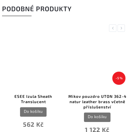
PODOBNÉ PRODUKTY
Previous
Next
–5 %
ESEE Izula Sheath
Mikov pouzdro UTON 362-4
Translucent
natur leather brass včetně
příslušenství
Do košíku
Do košíku
562 Kč
1 122 Kč