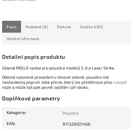
Popis
Podobné (8)
Diskuze
Značka
ESEE
Ostatní informace
Detailní popis produktu
Zelená MOLLE vazba pro pouzdra modelů 5, 6 a Laser Strike.
Odolné nylonové provedení v olivové zelené, pouzdro má
nastavitelný popruh, také převis, který lze přetáhnout přes
rukojeť
nože a může být pak pevně zajištěn i při skoku.
Doplňkové parametry
Kategorie
:
Pouzdra
EAN
:
811328021468