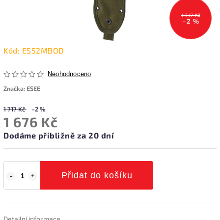
1 717 Kč
–2 %
Kód:
ES52MBOD
Neohodnoceno
Značka:
ESEE
1 717 Kč
–2 %
1 676 Kč
Dodáme přibližně za 20 dní
Přidat do košíku
Detailní informace