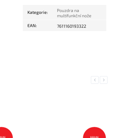
Pouzdra na
Kategorie
:
multifunkční nože
EAN
:
7611160193322
Previous
Next
550 Kč
599 Kč