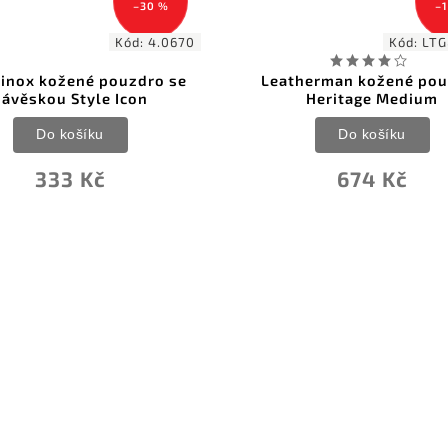
–10 %
Kód:
LTG832594
Kód:
LT
therman kožené pouzdro
Leatherman nylonové p
Heritage Medium
Bronze Large
Do košíku
Do košíku
674 Kč
495 Kč