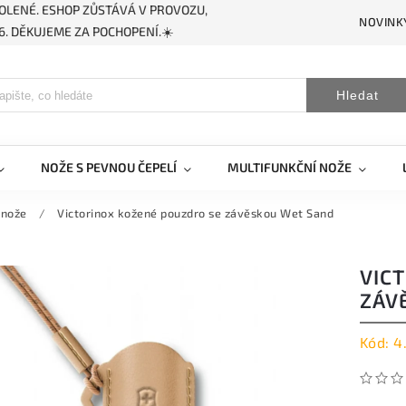
OLENÉ. ESHOP ZŮSTÁVÁ V PROVOZU,
NOVINK
. DĚKUJEME ZA POCHOPENÍ.☀️
Hledat
NOŽE S PEVNOU ČEPELÍ
MULTIFUNKČNÍ NOŽE
 nože
/
Victorinox kožené pouzdro se závěskou Wet Sand
VIC
ZÁV
Kód:
4