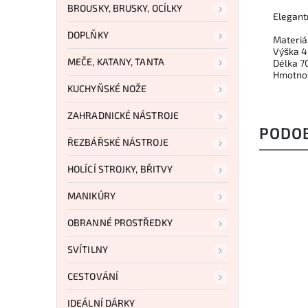
BROUSKY, BRUSKY, OCÍLKY
Elegant
DOPLŇKY
Materiá
Výška 
MEČE, KATANY, TANTA
Délka 
Hmotnos
KUCHYŇSKÉ NOŽE
ZAHRADNICKÉ NÁSTROJE
PODO
ŘEZBÁŘSKÉ NÁSTROJE
HOLÍCÍ STROJKY, BŘITVY
MANIKÚRY
OBRANNÉ PROSTŘEDKY
SVÍTILNY
CESTOVÁNÍ
IDEÁLNÍ DÁRKY
9 Kč
479 Kč