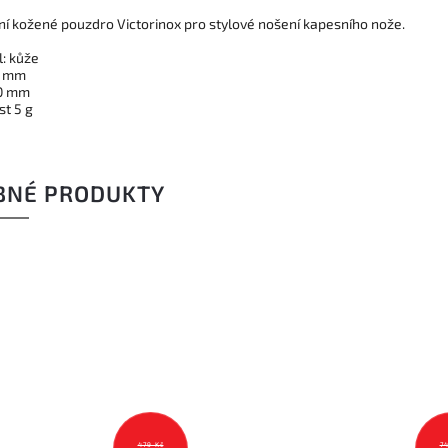
ní kožené pouzdro Victorinox pro stylové nošení kapesního nože.
l: kůže
4 mm
70 mm
t 5 g
BNÉ PRODUKTY
749 Kč