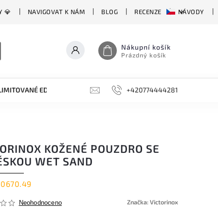
Y 💎
NAVIGOVAT K NÁM
BLOG
RECENZE
NÁVODY
Nákupní košík
Prázdný košík
LIMITOVANÉ EDICE
BROUSKY, BRUSKY, OCÍLKY
+420774444281
DOPLŇKY
TORINOX KOŽENÉ POUZDRO SE
ĚSKOU WET SAND
.0670.49
Značka:
Victorinox
Neohodnoceno