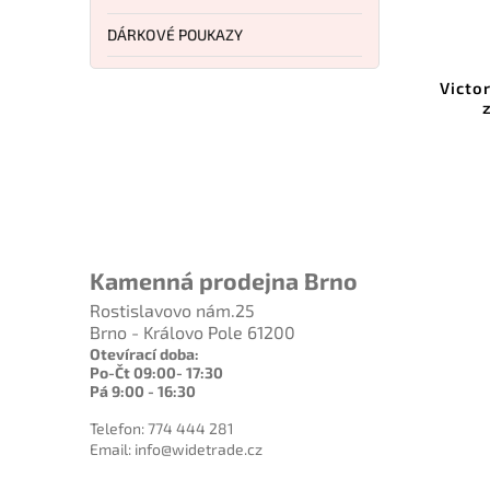
0 %
–30 %
DÁRKOVÉ POUKAZY
832595
Kód:
4.0670
zdro
Victorinox kožené pouzdro se
Lea
závěskou Style Icon
Do košíku
333 Kč
Kamenná prodejna Brno
Rostislavovo nám.25
Brno - Královo Pole 61200
Otevírací doba:
Po-Čt 09:00- 17:30
Pá 9:00 - 16:30
Telefon: 774 444 281
Email: info@widetrade.cz