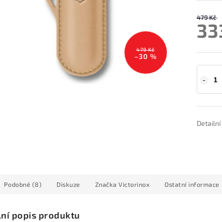
479 Kč
33
479 Kč
–30 %
Detailn
Podobné (8)
Diskuze
Značka
Victorinox
Ostatní informace
lní popis produktu