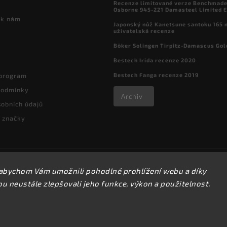
Recenze limitované verze Benchmade

Osborne 945-221 Damasteel Limited E
 k nám
Japonský nůž Kanetsune santoku 165
uživatelská recenze
Böker Solingen Tirpitz-Damascus Gol
Bestech Irida recenze 2020
Bestech Fanga recenze 2019
 program
podmínky
Archiv
obních údajů
 značky
Copyright 2026
kapesni-noze.cz
. Všechna práva vyhrazena.
abychom Vám umožnili pohodlné prohlížení webu a díky
Upravit nastavení cookies
 neustále zlepšovali jeho funkce, výkon a použitelnost.