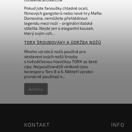
Pokud jste fanoušky chladné oceli,
filmových gangsterů nebo nové hry Mafia:
Domovina, nemůžete přehlédnout
legendu mezi noži – originální italská
stiletta. Nejde jen o elegantní kousek,
který svým vzh...
TORX ŠROUBOVÁKY A ÚDRŽBA NOŽŮ
Mnoho výrobců nožů používá pro
sestavení svých nožů šrouby
s hvězdičkovou hlavičkou TORX se šesti
cípy. Nejpoužívanější velikosti jsou
bezesporu Torx 8 a 6. Někteří výrobci
primárně používají n...
Archiv
KONTAKT
INFO