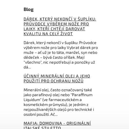
Blog
DÁREK, KTERÝ NEKONČÍ V ŠUPLÍKU:
PRŮVODCE VÝBĚREM NOŽE PRO
LAIKY, KTEŘÍ CHTĚJÍ DAROVAT
KVALITU NA CELÝ ŽIVOT
Dárek, který nekončí v šuplíku: Průvodce
výběrem nože pro laiky Vybrat dárek pro
muže – ať už je to táta, manžel, syn nebo
dědeček – bývá často oříšek. Mají
"všechno", nic nepotřebují a ponožky už
dá...
ÚČINNÝ MINERÁLNÍ OLEJ A JEHO
POUŽITÍ PRO OCHRANU NOŽŮ
Minerální olej, často označovaný také
jako parafínový olej nebo "Paraffinum
Liquidum" (ve farmaceutickém a
kosmetickém průmyslu), je jedním z
nejpoužívanějších olejů pro technické i
osobní použití. Ač...
MAFIA: DOMOVINA - ORIGINÁLNÍ
ITALSKÉ STILETTO