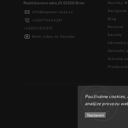
Rostislavovo nám.25 61200 Brno
Novinky 
Navigovat
info
@
kapesni-noze.cz
Blog
+420774444281
Recenze
+420541214375
Návody
Naše videa na Youtube
Věrnostní
Obchodní 
Ochrana os
Prodávané
Používáme cookies, 
analýze provozu webu
Nastavení