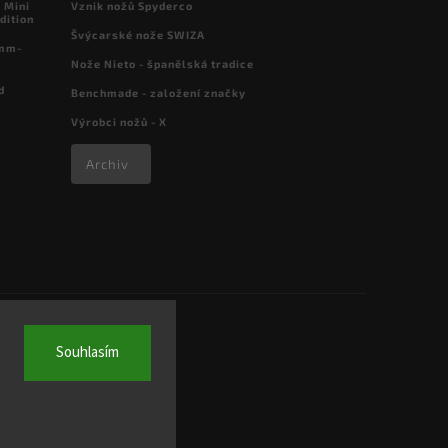
 Mini
Vznik nožů Spyderco
dition
Švýcarské nože SWIZA
 mm-
Nože Nieto - španělská tradice
d
Benchmade - založení značky
Výrobci nožů - X
Archiv
Souhlasím