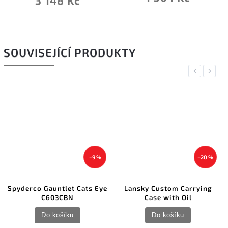
3 148 Kč
SOUVISEJÍCÍ PRODUKTY
Previous
Next
–9 %
–20 %
Spyderco Gauntlet Cats Eye
Lansky Custom Carrying
C603CBN
Case with Oil
Do košíku
Do košíku