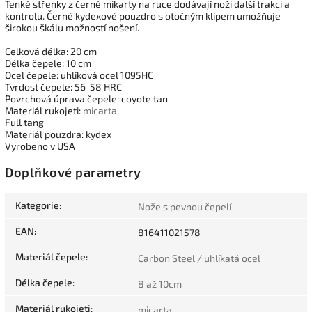
Tenké střenky z černé mikarty na ruce dodávají noži další trakci a
kontrolu. Černé kydexové pouzdro s otočným klipem umožňuje
širokou škálu možností nošení.
Celková délka: 20 cm
Délka čepele: 10 cm
Ocel čepele: uhlíková ocel 1095HC
Tvrdost čepele: 56-58 HRC
Povrchová úprava čepele: coyote tan
Materiál rukojeti:
micarta
Full tang
Materiál pouzdra: kydex
Vyrobeno v USA
Doplňkové parametry
Kategorie
:
Nože s pevnou čepelí
EAN
:
816411021578
Materiál čepele
:
Carbon Steel / uhlíkatá ocel
Délka čepele
:
8 až 10cm
Materiál rukojeti
:
micarta