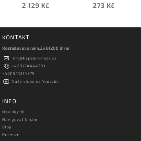
2 129 Kč
273 Kč
KONTAKT
Rostislavovo nám.25 61200 Brno
info
@
kapesni-noze.cz
+420774444281
+420541214375
Naše videa na Youtube
INFO
Novinky 💎
Navigovat k nám
Blog
Recenze