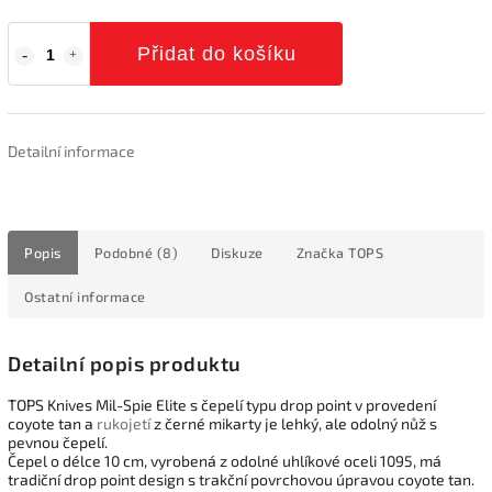
Přidat do košíku
Detailní informace
Popis
Podobné (8)
Diskuze
Značka
TOPS
Ostatní informace
Detailní popis produktu
TOPS Knives Mil-Spie Elite s čepelí typu drop point v provedení
coyote tan a
rukojetí
z černé mikarty je lehký, ale odolný nůž s
pevnou čepelí.
Čepel o délce 10 cm, vyrobená z odolné uhlíkové oceli 1095, má
tradiční drop point design s trakční povrchovou úpravou coyote tan.