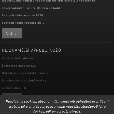
Japonský nůž Kanetsune santoku 165 mm-uživatelská recenze
Böker Solingen Tirpitz-Damascus Gold
Bestech Irida recenze 2020
Bestech Fanga recenze 2019
Archiv
NEJZNÁMĚJŠÍ VÝROBCI NOŽŮ
Vznik nožů Spyderco
Švýcarské nože SWIZA
Nože Nieto - španělská tradice
Benchmade - založení značky
Výrobci nožů - X
Archiv
Používáme cookies, abychom Vám umožnili pohodlné prohlížení
webu a díky analýze provozu webu neustále zlepšovali jeho
funkce, výkon a použitelnost.