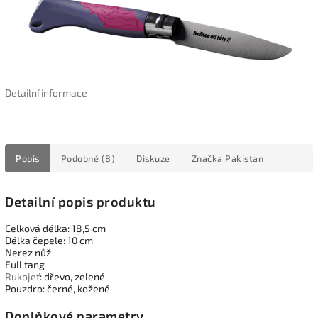
Detailní informace
Popis
Podobné (8)
Diskuze
Značka
Pakistan
Detailní popis produktu
Celková délka: 18,5 cm
Délka čepele: 10 cm
Nerez nůž
Full tang
Rukojeť
: dřevo, zelené
Pouzdro: černé, kožené
Doplňkové parametry