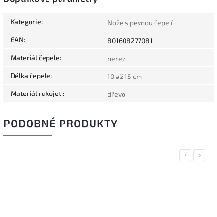
Kategorie
:
Nože s pevnou čepelí
EAN
:
801608277081
Materiál čepele
:
nerez
Délka čepele
:
10 až 15 cm
Materiál rukojeti
:
dřevo
PODOBNÉ PRODUKTY
Previous
Next