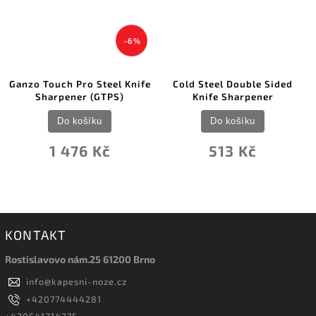
–6 %
Ganzo Touch Pro Steel Knife
Cold Steel Double Sided
Sharpener (GTPS)
Knife Sharpener
Do košíku
Do košíku
1 476 Kč
513 Kč
KONTAKT
Rostislavovo nám.25 61200 Brno
info
@
kapesni-noze.cz
+420774444281