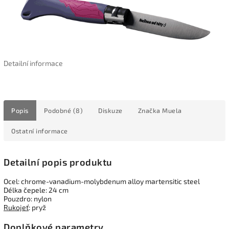
Detailní informace
Popis
Podobné (8)
Diskuze
Značka
Muela
Ostatní informace
Detailní popis produktu
Ocel: chrome-vanadium-molybdenum alloy martensitic steel
Délka čepele: 24 cm
Pouzdro: nylon
Rukojeť
: pryž
Doplňkové parametry