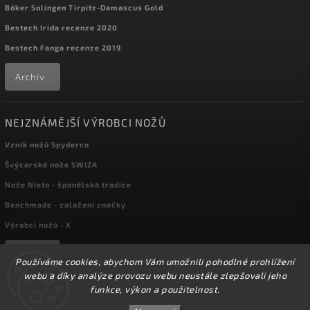
Böker Solingen Tirpitz-Damascus Gold
Bestech Irida recenze 2020
Bestech Fanga recenze 2019
Archiv
NEJZNÁMĚJŠÍ VÝROBCI NOŽŮ
Vznik nožů Spyderco
Švýcarské nože SWIZA
Nože Nieto - španělská tradice
Benchmade - založení značky
Výrobci nožů - X
Archiv
Používáme cookies, abychom Vám umožnili pohodlné prohlížení
webu a díky analýze provozu webu neustále zlepšovali jeho
funkce, výkon a použitelnost.
Copyright 2026
kapesni-noze.cz
. Všechna práva vyhrazena.
☀️Ve dnech 3-14.8 2026 máme zavřeno z důvodu
DOVOLENÉ. Eshop zůstává v provozu, objednávky