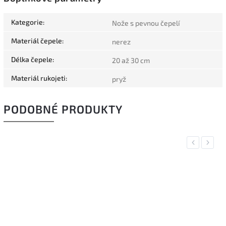
Kategorie
:
Nože s pevnou čepelí
Materiál čepele
:
nerez
Délka čepele
:
20 až 30 cm
Materiál rukojeti
:
pryž
PODOBNÉ PRODUKTY
Previous
Next