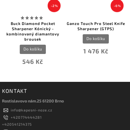
–2 %
–6 %
Buck Diamond Pocket
Ganzo Touch Pro Steel Knife
Sharpener Kónický -
Sharpener (GTPS)
kombinovaný diamantovy
Do košíku
brousek
Do košíku
1 476 Kč
546 Kč
KONTAKT
Rostislavovo nám.25 61200 Brno
info
@
kapesni-noze.cz
+420774444281
+420541214375