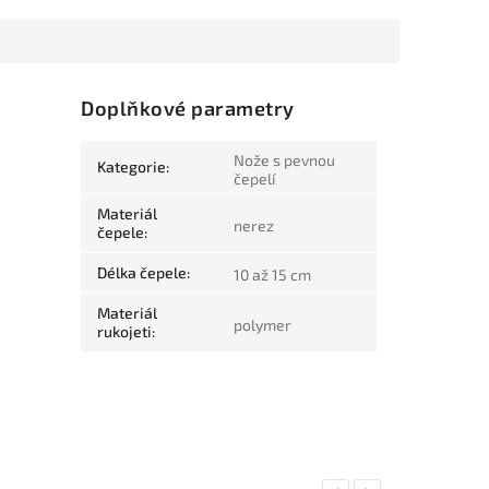
Doplňkové parametry
Nože s pevnou
Kategorie
:
čepelí
Materiál
nerez
čepele
:
Délka čepele
:
10 až 15 cm
Materiál
polymer
rukojeti
: