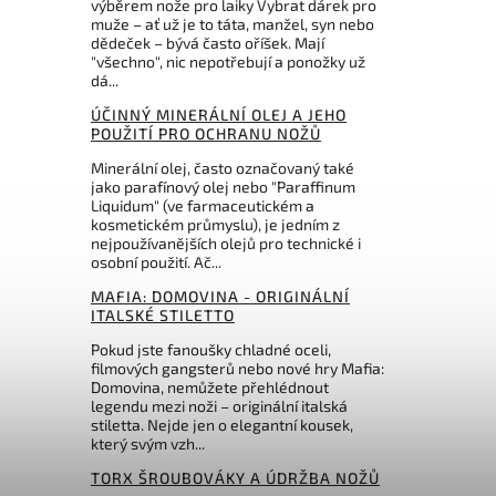
výběrem nože pro laiky Vybrat dárek pro
muže – ať už je to táta, manžel, syn nebo
Do košíku
dědeček – bývá často oříšek. Mají
"všechno", nic nepotřebují a ponožky už
dá...
546 Kč
ÚČINNÝ MINERÁLNÍ OLEJ A JEHO
POUŽITÍ PRO OCHRANU NOŽŮ
Minerální olej, často označovaný také
jako parafínový olej nebo "Paraffinum
Liquidum" (ve farmaceutickém a
kosmetickém průmyslu), je jedním z
nejpoužívanějších olejů pro technické i
osobní použití. Ač...
MAFIA: DOMOVINA - ORIGINÁLNÍ
ITALSKÉ STILETTO
Pokud jste fanoušky chladné oceli,
filmových gangsterů nebo nové hry Mafia:
Domovina, nemůžete přehlédnout
legendu mezi noži – originální italská
stiletta. Nejde jen o elegantní kousek,
který svým vzh...
TORX ŠROUBOVÁKY A ÚDRŽBA NOŽŮ