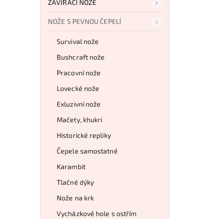
ZAVÍRACÍ NOŽE
NOŽE S PEVNOU ČEPELÍ
Survival nože
Bushcraft nože
Pracovní nože
Lovecké nože
Exluzivní nože
Mačety, khukri
Historické repliky
Čepele samostatné
Karambit
Tlačné dýky
Nože na krk
Vycházkové hole s ostřím