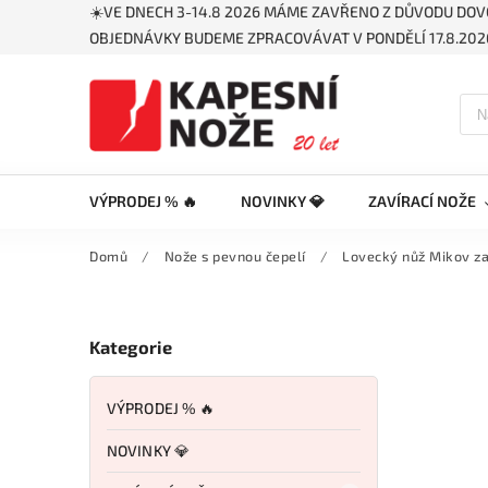
☀️VE DNECH 3-14.8 2026 MÁME ZAVŘENO Z DŮVODU DOV
OBJEDNÁVKY BUDEME ZPRACOVÁVAT V PONDĚLÍ 17.8.2026
VÝPRODEJ % 🔥
NOVINKY 💎
ZAVÍRACÍ NOŽE
Domů
/
Nože s pevnou čepelí
/
Lovecký nůž Mikov z
Kategorie
VÝPRODEJ % 🔥
NOVINKY 💎