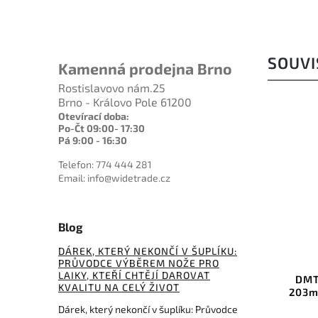
SOUVI
Kamenná prodejna Brno
Rostislavovo nám.25
Brno - Královo Pole 61200
Otevírací doba:
Po-Čt 09:00- 17:30
Pá 9:00 - 16:30
Telefon: 774 444 281
Email: info@widetrade.cz
559 Kč
Blog
–2 %
DÁREK, KTERÝ NEKONČÍ V ŠUPLÍKU:
Kód:
BU97070
PRŮVODCE VÝBĚREM NOŽE PRO
LAIKY, KTEŘÍ CHTĚJÍ DAROVAT
Buck Diamond Pocket
DMT
KVALITU NA CELÝ ŽIVOT
Sharpener Kónický -
203m
kombinovaný diamantovy
Dárek, který nekončí v šuplíku: Průvodce
brousek