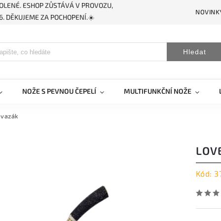
OLENÉ. ESHOP ZŮSTÁVÁ V PROVOZU,
NOVINK
. DĚKUJEME ZA POCHOPENÍ.☀️
Hledat
NOŽE S PEVNOU ČEPELÍ
MULTIFUNKČNÍ NOŽE
avazák
LOV
Kód:
3