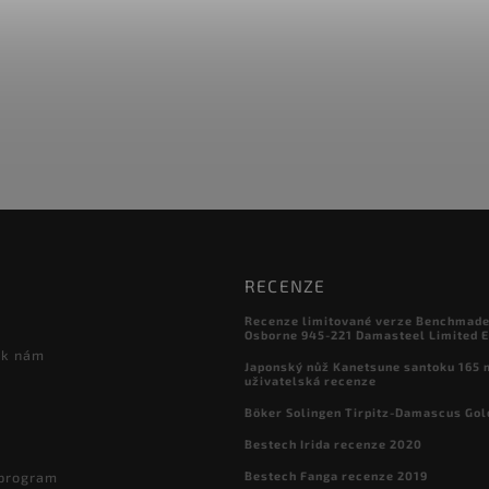
RECENZE
Recenze limitované verze Benchmade

Osborne 945-221 Damasteel Limited E
 k nám
Japonský nůž Kanetsune santoku 165
uživatelská recenze
Böker Solingen Tirpitz-Damascus Gol
Bestech Irida recenze 2020
Bestech Fanga recenze 2019
 program