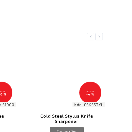
Previous
Next
74 Kč
627 Kč
20 %
–4 %
:
S1000
Kód:
CSKSSTYL
ne
Cold Steel Stylus Knife
DM
Sharpener
2
Do košíku