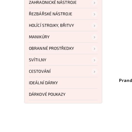
ZAHRADNICKÉ NÁSTROJE
ŘEZBÁŘSKÉ NÁSTROJE
NOVINKA
HOLÍCÍ STROJKY, BŘITVY
MANIKÚRY
OBRANNÉ PROSTŘEDKY
SVÍTILNY
Kód:
14650
CESTOVÁNÍ
Morakniv RISBERG (S) Deep
Prand
IDEÁLNÍ DÁRKY
Forests 14650
DÁRKOVÉ POUKAZY
Do košíku
259 Kč