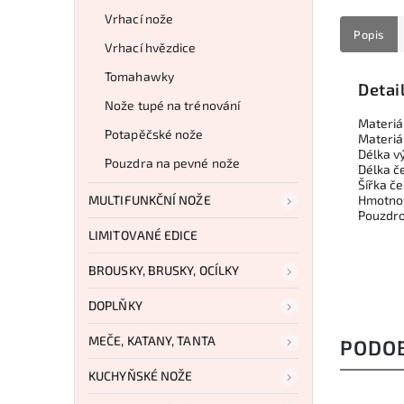
Vrhací nože
Popis
Vrhací hvězdice
Tomahawky
Detai
Nože tupé na trénování
Materiá
Potapěčské nože
Materiá
Délka v
Pouzdra na pevné nože
Délka č
Šířka č
MULTIFUNKČNÍ NOŽE
Hmotnos
Pouzdro
LIMITOVANÉ EDICE
BROUSKY, BRUSKY, OCÍLKY
DOPLŇKY
MEČE, KATANY, TANTA
PODO
KUCHYŇSKÉ NOŽE