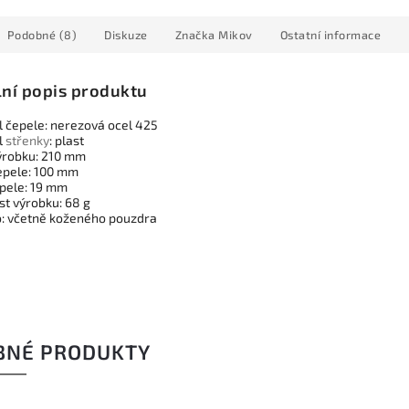
Podobné (8)
Diskuze
Značka
Mikov
Ostatní informace
lní popis produktu
l čepele: nerezová ocel 425
l
střenky
: plast
ýrobku: 210 mm
epele: 100 mm
epele: 19 mm
t výrobku: 68 g
: včetně koženého pouzdra
BNÉ PRODUKTY