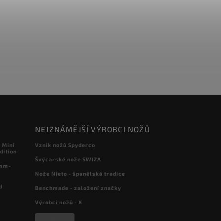
NEJZNÁMĚJŠÍ VÝROBCI NOŽŮ
 Mini
Vznik nožů Spyderco
dition
Švýcarské nože SWIZA
 mm-
Nože Nieto - španělská tradice
d
Benchmade - založení značky
Výrobci nožů - X