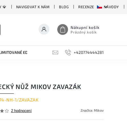
Y 💎
NAVIGOVAT K NÁM
BLOG
RECENZE
NÁVODY
Nákupní košík
Prázdný košík
LIMITOVANÉ EDICE
BROUSKY, BRUSKY, OCÍLKY
+420774444281
DOPLŇKY
ECKÝ NŮŽ MIKOV ZAVAZÁK
74-NH-1/ZAVAZAK
Značka:
Mikov
2 hodnocení