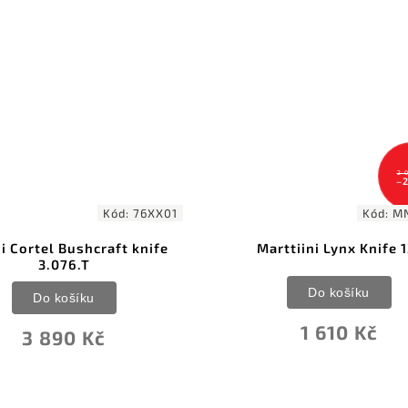
2 
–
Kód:
76XX01
Kód:
MN
i Cortel Bushcraft knife
Marttiini Lynx Knife 1
3.076.T
Do košíku
Do košíku
1 610 Kč
3 890 Kč