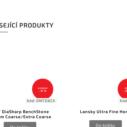
SEJÍCÍ PRODUKTY
3 128 Kč
4
–6 %
–
Kód:
DMTD8CX
Kód
 DiaSharp BenchStone
Lansky Ultra Fine Ho
m Coarse/Extra Coarse
Do košíku
Do košíku