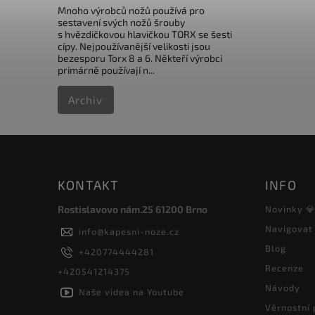
Mnoho výrobců nožů používá pro
sestavení svých nožů šrouby
s hvězdičkovou hlavičkou TORX se šesti
cípy. Nejpoužívanější velikosti jsou
bezesporu Torx 8 a 6. Někteří výrobci
primárně používají n...
Archiv
KONTAKT
INFO
Rostislavovo nám.25 61200 Brno
Novinky 
Navigovat
info
@
kapesni-noze.cz
Blog
+420774444281
Recenze
+420541214375
Návody
Naše videa na Youtube
Věrnostní