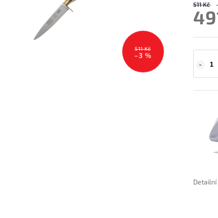
511 Kč
49
511 Kč
–3 %
Detailn