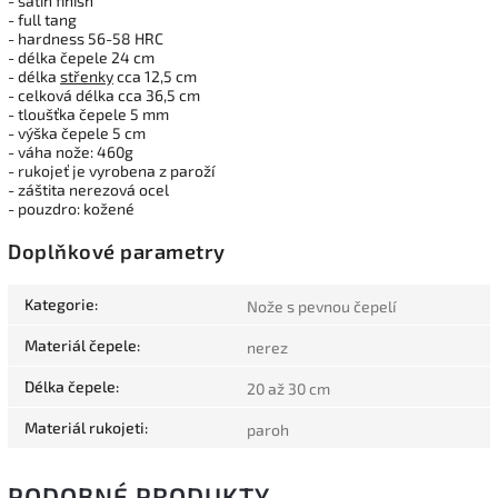
- satin finish
- full tang
- hardness 56-58 HRC
- délka čepele 24 cm
- délka
střenky
cca 12,5 cm
- celková délka cca 36,5 cm
- tloušťka čepele 5 mm
- výška čepele 5 cm
- váha nože: 460g
- rukojeť je vyrobena z paroží
- záštita nerezová ocel
- pouzdro: kožené
Doplňkové parametry
Kategorie
:
Nože s pevnou čepelí
Materiál čepele
:
nerez
Délka čepele
:
20 až 30 cm
Materiál rukojeti
:
paroh
PODOBNÉ PRODUKTY