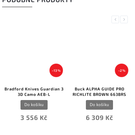
Previous
Next
–13 %
–2 %
ford Knives Guardian 3
Buck ALPHA GUIDE PRO
Tops S
3D Camo AEB-L
RICHLITE BROWN 663BRS
Anni
Do košíku
Do košíku
3 556 Kč
6 309 Kč