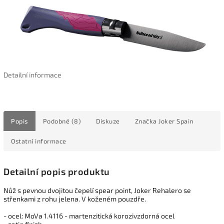
Detailní informace
Popis
Podobné (8)
Diskuze
Značka
Joker Spain
Ostatní informace
Detailní popis produktu
Nůž s pevnou dvojitou čepelí spear point
, Joker Rehalero se
střenkami z rohu jelena. V koženém pouzdře.
- ocel: MoVa 1.4116 - martenzitická korozivzdorná ocel