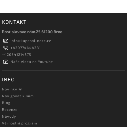
KONTAKT
Rostislavovo nám.25 61200 Brno
info
@
kapesni-noze.cz
+420774444281
+420541214375
Naše videa na Youtube
INFO
Novinky 💎
Navigovat k nám
Blog
Recenze
Návody
Věrnostní program