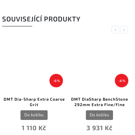
SOUVISEJÍCÍ PRODUKTY
Previous
Next
–6 %
–6 %
DMT Dia-Sharp Extra Coarse
DMT DiaSharp BenchStone
Grit
292mm Extra Fine/Fine
Do košíku
Do košíku
1 110 Kč
3 931 Kč