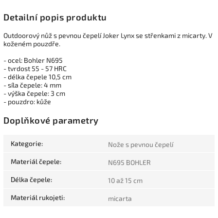
Detailní popis produktu
Outdoorový nůž s pevnou čepelí Joker Lynx se střenkami
z micarty
. V
koženém pouzdře.
- ocel: Bohler N695
- tvrdost 55 - 57 HRC
- délka čepele 10,5 cm
- síla čepele: 4 mm
- výška čepele: 3 cm
- pouzdro: kůže
Doplňkové parametry
Kategorie
:
Nože s pevnou čepelí
Materiál čepele
:
N695 BOHLER
Délka čepele
:
10 až 15 cm
Materiál rukojeti
:
micarta