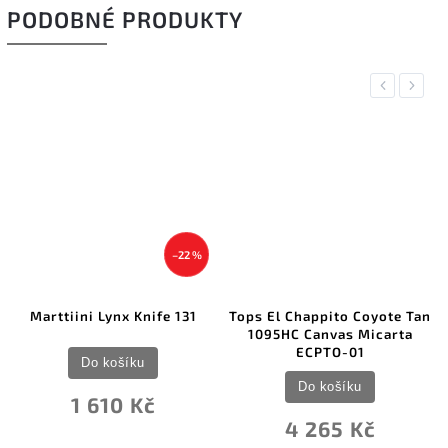
PODOBNÉ PRODUKTY
Previous
Next
–22 %
Marttiini Lynx Knife 131
Tops El Chappito Coyote Tan
1095HC Canvas Micarta
ECPTO-01
Do košíku
Do košíku
1 610 Kč
4 265 Kč