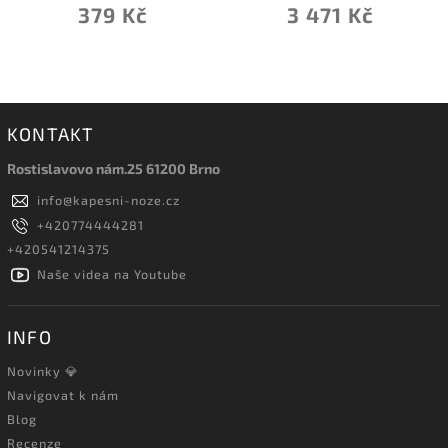
379 Kč
3 471 Kč
KONTAKT
Rostislavovo nám.25 61200 Brno
info
@
kapesni-noze.cz
+420774444281
+420541214375
Naše videa na Youtube
INFO
Novinky 💎
Navigovat k nám
Blog
Recenze