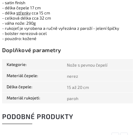
- satin finish
- délka čepele 17 cm
- délka
střenky
cca 15 cm
- celková délka cca 32 cm
- váha nože: 290g
- rukojeť je vyrobena a ručně vyřezána z paroží - jelení špičky
- bolster nerezová ocel
- pouzdro: kožené
Doplňkové parametry
Kategorie
:
Nože s pevnou čepelí
Materiál čepele
:
nerez
Délka čepele
:
15 až 20 cm
Materiál rukojeti
:
paroh
PODOBNÉ PRODUKTY