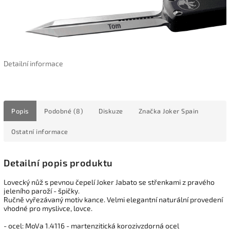
Detailní informace
Popis
Podobné (8)
Diskuze
Značka
Joker Spain
Ostatní informace
Detailní popis produktu
Lovecký nůž s pevnou čepelí Joker Jabato se střenkami z pravého
jeleního paroží - špičky.
Ručně vyřezávaný motiv kance. Velmi elegantní naturální provedení
vhodné pro myslivce, lovce.
- ocel: MoVa 1.4116 - martenzitická korozivzdorná ocel