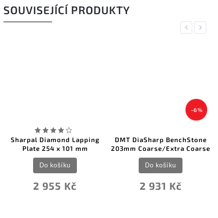
SOUVISEJÍCÍ PRODUKTY
Previous
Next
–6 %
Sharpal Diamond Lapping
DMT DiaSharp BenchStone
Plate 254 x 101 mm
203mm Coarse/Extra Coarse
Do košíku
Do košíku
2 955 Kč
2 931 Kč