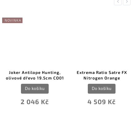
Previous
Next
NOVINKA
Joker Antilope Hunting,
Extrema Ratio Satre FX
olivové dřevo 19.5cm CO01
Nitrogen Orange
Do košíku
Do košíku
2 046 Kč
4 509 Kč