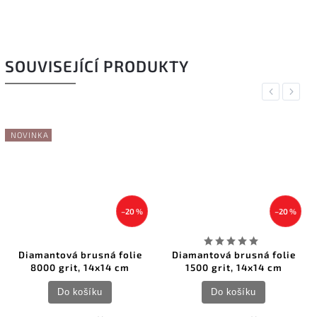
SOUVISEJÍCÍ PRODUKTY
Previous
Next
NOVINKA
–20 %
–20 %
Diamantová brusná folie
Diamantová brusná folie
La
8000 grit, 14x14 cm
1500 grit, 14x14 cm
Do košíku
Do košíku