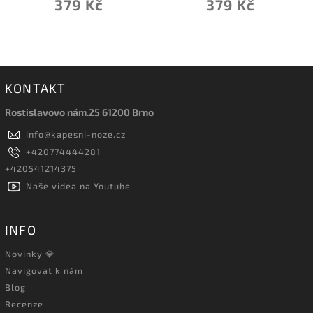
379 Kč
379 Kč
KONTAKT
Rostislavovo nám.25 61200 Brno
info
@
kapesni-noze.cz
+420774444281
+420541214375
Naše videa na Youtube
INFO
Novinky 💎
Navigovat k nám
Blog
Recenze