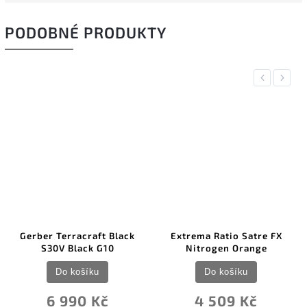
PODOBNÉ PRODUKTY
Previous
Next
NOVINKA
rracraft Black
Extrema Ratio Satre FX
Morakniv Ris
 Black G10
Nitrogen Orange
(C) 
 košíku
Do košíku
Do k
990 Kč
4 509 Kč
31