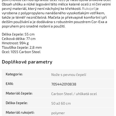
Obsah uhlíku a nízké legování této mělce kalené oceli z ní činí velmi
pevný materiál, který není náchylný ke křehkosti.
Rukojeť
je
vyrobena z polypropylenu nanášeného vysokotlakým vstřikem,
takže je téměř nezničitelná. Mačeta je překvapivě komfortní i při
delším používání a je dodávána s robustním pouzdrem Cor-Exa a
popruhem pro snadné nošení a použití.
Délka čepele: 55 cm
Celková délka: 77 cm
Hmotnost: 994 g
Tloušťka čepele: 2,8 mm
Ocel: 1055 Carbon Steel
Doplňkové parametry
Kategorie
:
Nože s pevnou čepelí
EAN
:
705442010838
Materiál čepele
:
Carbon Steel / uhlíkatá ocel
Délka čepele
:
50 až 60 cm
Materiál rukojeti
:
polymer