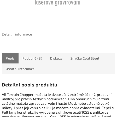
Detailní informace
Popis
Podobné (8)
Diskuze
Značka
Cold Steel
Ostatní informace
Detailní popis produktu
All Terrain Chopper mačeta je dvouruční, extrémě účinný, pracovní
nástroj pro práci v těžkých podmínkách. Díky obouručnímu držení
zvládne mačeta zpracovat i velmi husté křoví, nebo středně velké
nálety. I přes její váhu a délku, je mačeta dobře ovladatelná. Čepel s
Full tang konstrukcí je vyrobena z uhlíkové oceli 1055 s antikorozní
povrchovou černou úpravou. Ocel 1055 je nástrojová uhlíková ocel.