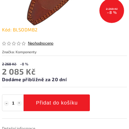
2 268 Kč
–8 %
Kód:
BLSODMB2
Neohodnoceno
Značka:
Komponenty
2 268 Kč
–8 %
2 085 Kč
Dodáme přibližně za 20 dní
Přidat do košíku
Detailní informace