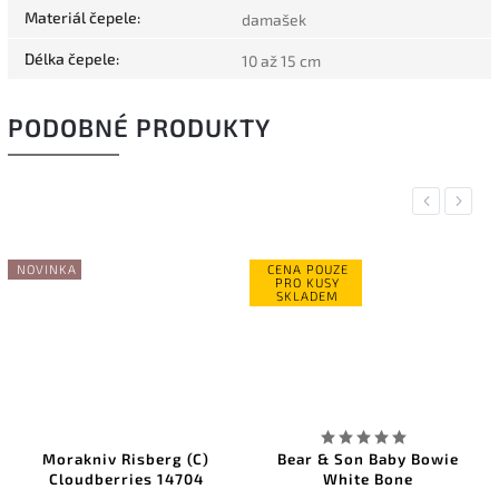
Materiál čepele
:
damašek
Délka čepele
:
10 až 15 cm
PODOBNÉ PRODUKTY
Previous
Next
NOVINKA
CENA POUZE
PRO KUSY
SKLADEM
Morakniv Risberg (C)
Bear & Son Baby Bowie
Cloudberries 14704
White Bone