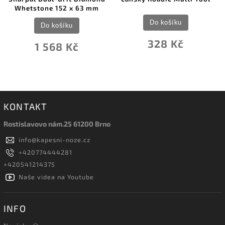
Whetstone 152 x 63 mm
Do košíku
Do košíku
328 Kč
1 568 Kč
KONTAKT
Rostislavovo nám.25 61200 Brno
info
@
kapesni-noze.cz
+420774444281
+420541214375
Naše videa na Youtube
INFO