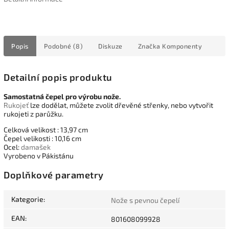
Popis
Podobné (8)
Diskuze
Značka
Komponenty
Detailní popis produktu
Samostatná čepel pro výrobu nože.
Rukojeť
lze dodělat, můžete zvolit dřevěné střenky, nebo vytvořit
rukojeti z parůžku.
Celková velikost : 13,97 cm
Čepel velikosti : 10,16 cm
Ocel:
damašek
Vyrobeno v Pákistánu
Doplňkové parametry
Kategorie
:
Nože s pevnou čepelí
EAN
:
801608099928