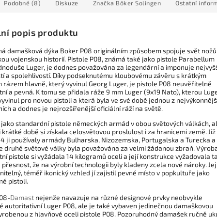
Podobné (8)
Diskuze
Značka
Böker Solingen
Ostatní infor
lní popis produktu
ná damašková dýka Boker P08 originálním způsobem spojuje svět nožů
kou vojenskou historií. Pistole P08, známá také jako pistole Parabellum
dnoduše Luger, je dodnes považována za legendární a imponuje nejvyš
tí a spolehlivostí. Díky podseknutému kloubovému závěru s krátkým
 rázem hlavně, který vyvinul Georg Luger, je pistole P08 neuvěřitelně
ní a pevná. K tomu se přidala ráže 9 mm Luger (9x19 Nato), kterou Lug
yvinul pro novou pistoli a která byla ve své době jednou z nejvýkonnějš
ních a dodnes je nejrozšířenější oficiální ráží na světě.
a jako standardní pistole německých armád v obou světových válkách, a
 krátké době si získala celosvětovou proslulost i za hranicemi země. Již
14 ji používaly armády Bulharska, Nizozemska, Portugalska a Turecka a
e druhé světové války byla považována za velmi žádanou zbraň. Výrob
í pistole si vyžádala 14 kilogramů oceli a její konstrukce vyžadovala t
přesnost, že na výrobní technologii byly kladeny zcela nové nároky. Jej
telný, téměř ikonický vzhled jí zajistil pevné místo v popkultuře jako
né pistoli.
08-
Damast
nejenže navazuje na různé designové prvky neobvykle
ké autoritativní Luger P08, ale je také vybaven jedinečnou damaškovou
vyrobenou z hlavňové oceli pistole P08. Pozoruhodný damašek ručně uk