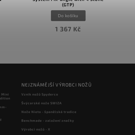
Do košíku
2 129 Kč
NEJZNÁMĚJŠÍ VÝROBCI NOŽŮ
 Mini
Vznik nožů Spyderco
dition
Švýcarské nože SWIZA
 mm-
Nože Nieto - španělská tradice
d
Benchmade - založení značky
Výrobci nožů - X