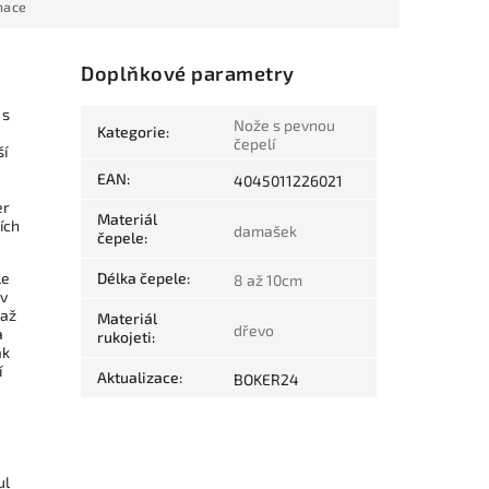
mace
Doplňkové parametry
 s
Nože s pevnou
Kategorie
:
čepelí
ší
EAN
:
4045011226021
er
Materiál
ích
damašek
čepele
:
le
Délka čepele
:
8 až 10cm
 v
 až
Materiál
dřevo
a
rukojeti
:
ak
í
Aktualizace
:
BOKER24
ul