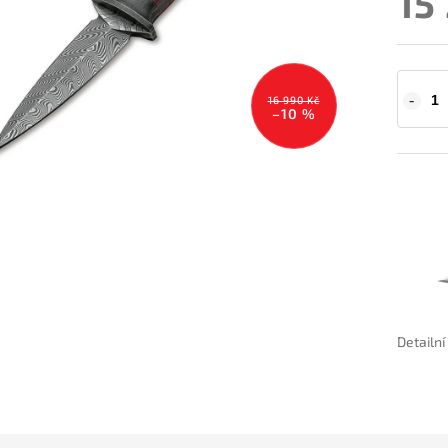
15
16 990 Kč
–10 %
Detailn