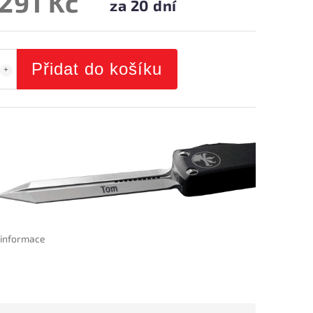
 291 Kč
za 20 dní
Přidat do košíku
í informace