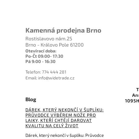
Kamenná prodejna Brno
Rostislavovo nám.25
Brno - Královo Pole 61200
Otevírací doba:
Po-Čt 09:00- 17:30
Pá 9:00 - 16:30
 Kč
 %
Telefon: 774 444 281
Email: info@widetrade.cz
V280B
Kód:
TPLLCH250
Tops Lil Chete 250th
SOG 
Anniversary Coyote Tan
Blog
1095HC Canvas Micarta LLCH-
250
DÁREK, KTERÝ NEKONČÍ V ŠUPLÍKU:
PRŮVODCE VÝBĚREM NOŽE PRO
Do košíku
LAIKY, KTEŘÍ CHTĚJÍ DAROVAT
KVALITU NA CELÝ ŽIVOT
6 482 Kč
Dárek, který nekončí v šuplíku: Průvodce