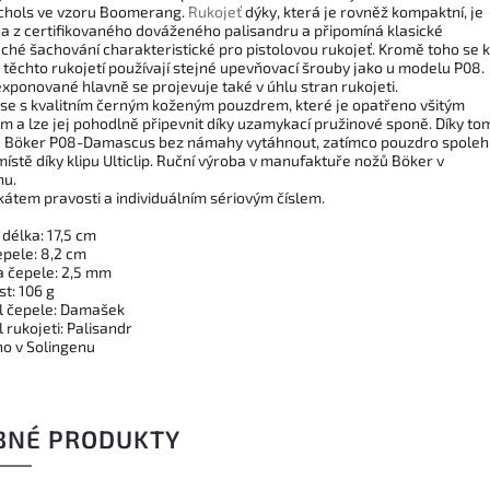
chols ve vzoru Boomerang.
Rukojeť
dýky, která je rovněž kompaktní, je
a z certifikovaného dováženého palisandru a připomíná klasické
ché šachování charakteristické pro pistolovou rukojeť. Kromě toho se k
 těchto rukojetí používají stejné upevňovací šrouby jako u modelu P08.
exponované hlavně se projevuje také v úhlu stran rukojeti.
se s kvalitním černým koženým pouzdrem, které je opatřeno všitým
em a lze jej pohodlně připevnit díky uzamykací pružinové sponě. Díky to
u Böker P08-Damascus bez námahy vytáhnout, zatímco pouzdro spoleh
místě díky klipu Ulticlip. Ruční výroba v manufaktuře nožů Böker v
nu.
ikátem pravosti a individuálním sériovým číslem.
délka: 17,5 cm
epele: 8,2 cm
a čepele: 2,5 mm
t: 106 g
l čepele: Damašek
 rukojeti: Palisandr
o v Solingenu
BNÉ PRODUKTY