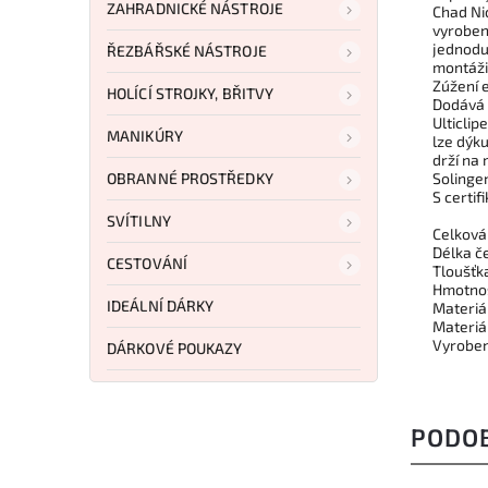
ZAHRADNICKÉ NÁSTROJE
Chad Ni
vyroben
jednodu
ŘEZBÁŘSKÉ NÁSTROJE
montáži
Zúžení 
HOLÍCÍ STROJKY, BŘITVY
Dodává 
Ulticlip
MANIKÚRY
lze dýk
drží na 
OBRANNÉ PROSTŘEDKY
Solinge
S certif
SVÍTILNY
Celková 
Délka č
CESTOVÁNÍ
Tloušťk
Hmotnos
IDEÁLNÍ DÁRKY
Materiá
Materiál
Vyroben
DÁRKOVÉ POUKAZY
PODO