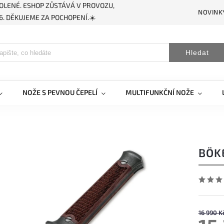
OLENÉ. ESHOP ZŮSTÁVÁ V PROVOZU,
NOVINK
. DĚKUJEME ZA POCHOPENÍ.☀️
Hledat
NOŽE S PEVNOU ČEPELÍ
MULTIFUNKČNÍ NOŽE
BÖK
16 990 K