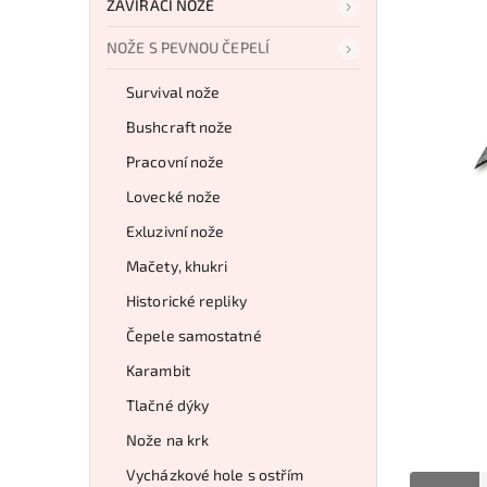
ZAVÍRACÍ NOŽE
NOŽE S PEVNOU ČEPELÍ
Survival nože
Bushcraft nože
Pracovní nože
Lovecké nože
Exluzivní nože
Mačety, khukri
Historické repliky
Čepele samostatné
Karambit
Tlačné dýky
Nože na krk
Vycházkové hole s ostřím