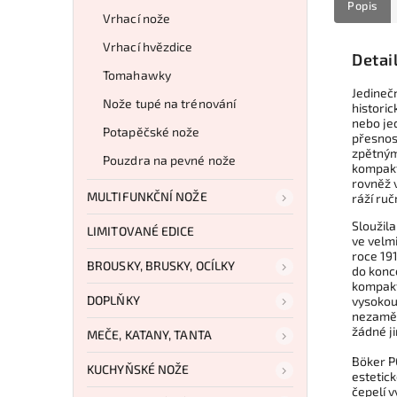
Popis
Vrhací nože
Vrhací hvězdice
Detai
Tomahawky
Jedineč
Nože tupé na trénování
historic
nebo je
Potapěčské nože
přesnos
zpětným
Pouzdra na pevné nože
kompakt
rovněž v
MULTIFUNKČNÍ NOŽE
ráží ruč
Sloužil
LIMITOVANÉ EDICE
ve velmi
roce 19
BROUSKY, BRUSKY, OCÍLKY
do konc
kompaktn
DOPLŇKY
vysokou 
nezaměni
žádné ji
MEČE, KATANY, TANTA
Böker P
KUCHYŇSKÉ NOŽE
estetic
čepelí 