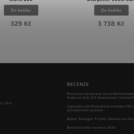
(GTP)
Do košíku
Do košíku
3 738 Kč
1 367 Kč
RECENZE
Recenze limitované verze Benchmade

Osborne 945-221 Damasteel Limited E
 k nám
Japonský nůž Kanetsune santoku 165
uživatelská recenze
Böker Solingen Tirpitz-Damascus Gol
Bestech Irida recenze 2020