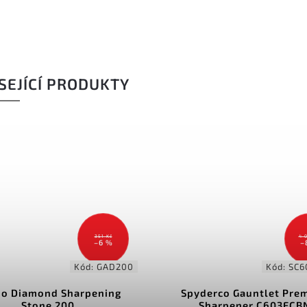
SEJÍCÍ PRODUKTY
4 075 Kč
1 
–8 %
–
Kód:
SC603FCBN
Kód
erco Gauntlet Premium
Ganzo Touch Pro Sharp
harpener C603FCBN
System Fix-angle with 4