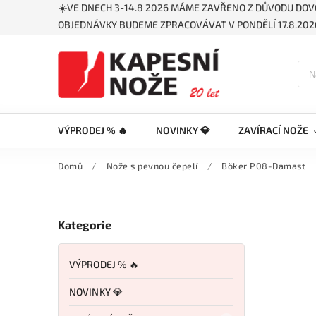
☀️VE DNECH 3-14.8 2026 MÁME ZAVŘENO Z DŮVODU DOV
OBJEDNÁVKY BUDEME ZPRACOVÁVAT V PONDĚLÍ 17.8.2026
VÝPRODEJ % 🔥
NOVINKY 💎
ZAVÍRACÍ NOŽE
Domů
/
Nože s pevnou čepelí
/
Böker P08-Damast
Kategorie
VÝPRODEJ % 🔥
NOVINKY 💎