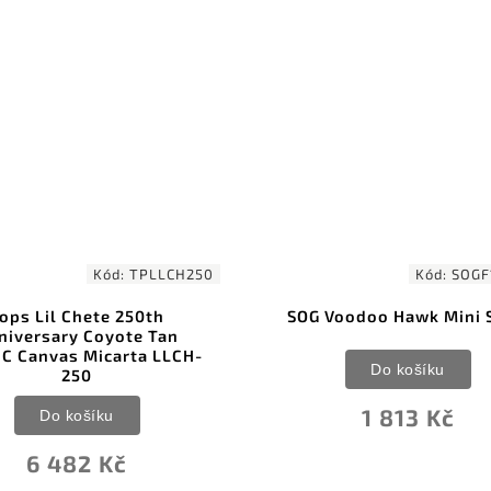
Kód:
SOGF182NCP
Kód:
BU
Voodoo Hawk Mini Satin
Buck 631 Paklite 2.0 Fi
Black GFN
Do košíku
Do košíku
1 813 Kč
1 709 Kč