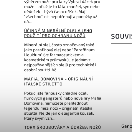
výběrem nože pro laiky Vybrat dárek pro
muže – ať už je to táta, manžel, syn nebo
dědeček – bývá často oříšek. Mají
"všechno", nic nepotřebují a ponožky už
dá...
ÚČINNÝ MINERÁLNÍ OLEJ A JEHO
SOUVI
POUŽITÍ PRO OCHRANU NOŽŮ
Minerální olej, často označovaný také
jako parafínový olej nebo "Paraffinum
Liquidum" (ve farmaceutickém a
kosmetickém průmyslu), je jedním z
nejpoužívanějších olejů pro technické i
osobní použití. Ač...
MAFIA: DOMOVINA - ORIGINÁLNÍ
ITALSKÉ STILETTO
Pokud jste fanoušky chladné oceli,
filmových gangsterů nebo nové hry Mafia:
Kč
351 Kč
Domovina, nemůžete přehlédnout
 %
–6 %
legendu mezi noži – originální italská
stiletta. Nejde jen o elegantní kousek,
LDB6E
Kód:
GAD200
který svým vzh...
ne -
Ganzo Diamond Sharpening
Spyd
TORX ŠROUBOVÁKY A ÚDRŽBA NOŽŮ
Stone 200
S