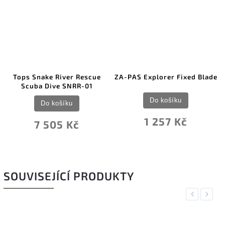
e River Rescue
ZA-PAS Explorer Fixed Blade
Marttiini Ja
Dive SNRR-01
Do košíku
Do k
 košíku
1 257 Kč
2 7
505 Kč
SOUVISEJÍCÍ PRODUKTY
Previous
Next