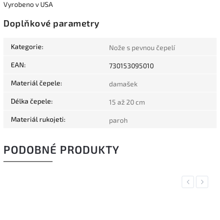
Vyrobeno v USA
Doplňkové parametry
Kategorie
:
Nože s pevnou čepelí
EAN
:
730153095010
Materiál čepele
:
damašek
Délka čepele
:
15 až 20 cm
Materiál rukojeti
:
paroh
PODOBNÉ PRODUKTY
Previous
Next