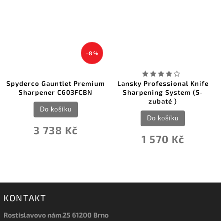
–8 %
yderco Gauntlet Premium
Lansky Professional Knife
Sharpener C603FCBN
Sharpening System (5-
Prec
zubaté )
Do košíku
Do košíku
3 738 Kč
1 570 Kč
KONTAKT
Rostislavovo nám.25 61200 Brno