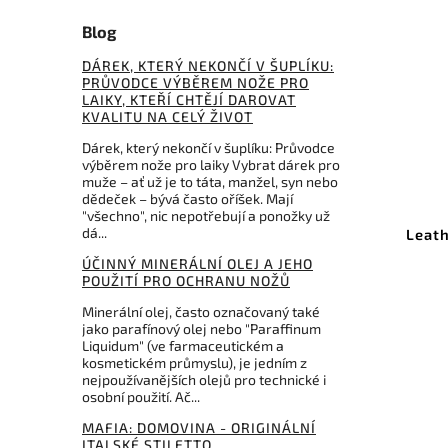
Blog
DÁREK, KTERÝ NEKONČÍ V ŠUPLÍKU:
PRŮVODCE VÝBĚREM NOŽE PRO
LAIKY, KTEŘÍ CHTĚJÍ DAROVAT
KVALITU NA CELÝ ŽIVOT
Dárek, který nekončí v šuplíku: Průvodce
490 Kč
–5 %
výběrem nože pro laiky Vybrat dárek pro
muže – ať už je to táta, manžel, syn nebo
D4.GY
Kód:
LTG931091
dědeček – bývá často oříšek. Mají
"všechno", nic nepotřebují a ponožky už
dá...
us -
Leatherman Bit Kit #6 Forest
Green 931091
ÚČINNÝ MINERÁLNÍ OLEJ A JEHO
POUŽITÍ PRO OCHRANU NOŽŮ
Do košíku
Minerální olej, často označovaný také
jako parafínový olej nebo "Paraffinum
465 Kč
Liquidum" (ve farmaceutickém a
kosmetickém průmyslu), je jedním z
nejpoužívanějších olejů pro technické i
osobní použití. Ač...
MAFIA: DOMOVINA - ORIGINÁLNÍ
ITALSKÉ STILETTO