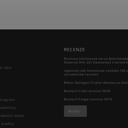
RECENZE
Recenze limitované verze Benchmade

Osborne 945-221 Damasteel Limited E
 k nám
Japonský nůž Kanetsune santoku 165
uživatelská recenze
Böker Solingen Tirpitz-Damascus Gol
Bestech Irida recenze 2020
Bestech Fanga recenze 2019
 program
podmínky
Archiv
obních údajů
 značky