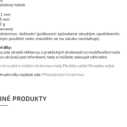
ky
eúčelový háček
 91 mm
18 mm
2 g
červená
Victorinox: doživotní (poškození způsobené obvyklým opotřebením,
ným použitím nebo zneužitím se na záruku nevztahuje).
í díly:
 jste ztratili některou z praktických drobností co multifunčkní nože
ox ukrývají pod střenkami, tady si můžete zakoupit náhradní:
í kroužek k nožům Victorinox malý
Párátko velké
Pinzetka velká
hradni díly najdete zde:
Příslušenství Victorinox
BNÉ PRODUKTY