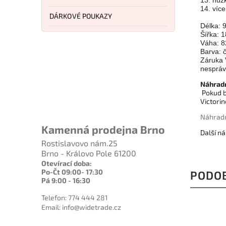
13. nůž
14.
víc
DÁRKOVÉ POUKAZY
Délka:
Šířka: 
Váha: 8
Barva: 
Záruka 
nespráv
Náhradn
Pokud by
Victorin
Náhradn
Kamenná prodejna Brno
Další ná
Rostislavovo nám.25
Brno - Královo Pole 61200
Otevírací doba:
Po-Čt 09:00- 17:30
PODO
Pá 9:00 - 16:30
Telefon: 774 444 281
Email: info@widetrade.cz