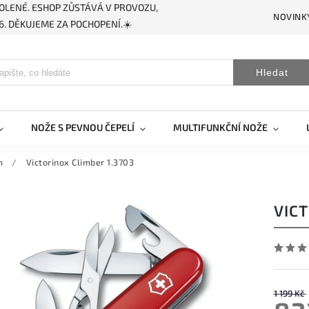
OLENÉ. ESHOP ZŮSTÁVÁ V PROVOZU,
NOVINK
. DĚKUJEME ZA POCHOPENÍ.☀️
Hledat
NOŽE S PEVNOU ČEPELÍ
MULTIFUNKČNÍ NOŽE
m
/
Victorinox Climber 1.3703
VICT
1 199 Kč