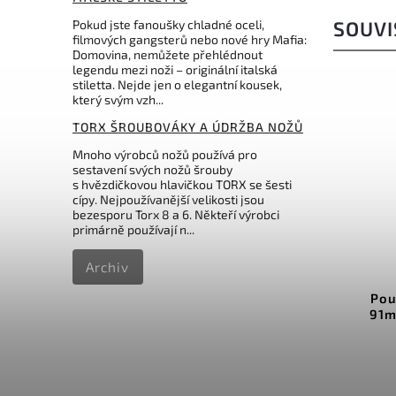
Pokud jste fanoušky chladné oceli,
SOUVI
filmových gangsterů nebo nové hry Mafia:
Domovina, nemůžete přehlédnout
legendu mezi noži – originální italská
stiletta. Nejde jen o elegantní kousek,
který svým vzh...
TORX ŠROUBOVÁKY A ÚDRŽBA NOŽŮ
Mnoho výrobců nožů používá pro
sestavení svých nožů šrouby
s hvězdičkovou hlavičkou TORX se šesti
cípy. Nejpoužívanější velikosti jsou
bezesporu Torx 8 a 6. Někteří výrobci
Kč
699 Kč
primárně používají n...
 %
–30 %
0520.1
Kód:
4.0520.3
Archiv
ené
Pouzdro Victorinox černé
Pou
1.
91mm 2-4 vrstvy 4.0520.3
91
Do košíku
486 Kč