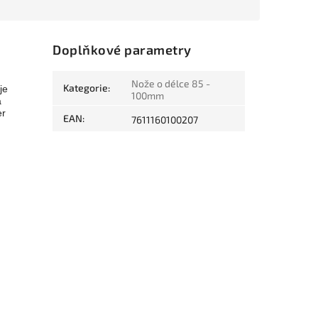
Doplňkové parametry
Nože o délce 85 -
Kategorie
:
je
100mm
a
er
EAN
:
7611160100207