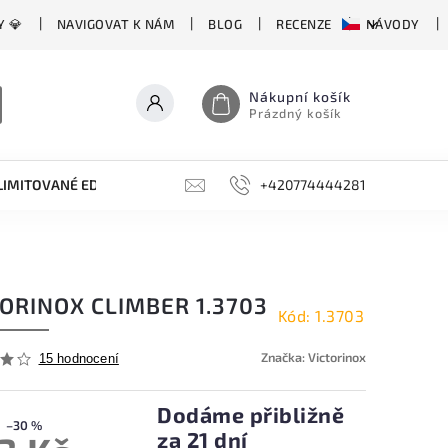
Y 💎
NAVIGOVAT K NÁM
BLOG
RECENZE
NÁVODY
Nákupní košík
Prázdný košík
LIMITOVANÉ EDICE
BROUSKY, BRUSKY, OCÍLKY
+420774444281
DOPLŇKY
ORINOX CLIMBER 1.3703
Kód:
1.3703
Značka:
Victorinox
15 hodnocení
Dodáme přibližně
–30 %
za 21 dní