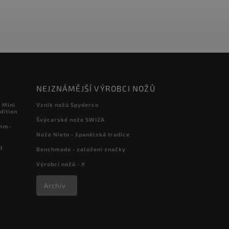
NEJZNÁMĚJŠÍ VÝROBCI NOŽŮ
 Mini
Vznik nožů Spyderco
dition
Švýcarské nože SWIZA
 mm-
Nože Nieto - španělská tradice
d
Benchmade - založení značky
Výrobci nožů - X
Archiv