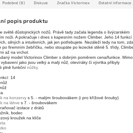
Podobné (8)
Diskuze
Značka
Victorinox
Ostatní informace
lní popis produktu
 ve světě důstojnických nožů. Právě tady začala legenda o švýcarském
m noži. A pokračuje i dnes s kapesním nožem Climber. Jeho 14 funkcí 
ých, silných a intuitivních, jak jen potřebujete. Nezáleží tedy na tom, zd
e po firemním žebříčku, nebo stoupáte po lezecké stěně 5. třídy, Climb
mi až na vrchol.
ádaný model Victorinox Climber s dobrým poměrem cena/funkce. Mimo
 vybavení jako jsou velký a malý nůž, otevíráky či vývrtka přibyly
ké plně funkční
nůžky
.
nkcí: 14
 nůž
 nůž
ka
ák na konzervy
s 5. - malým šroubovákem (i pro křížové šrouby)
ák na láhve
s 7. - šroubovákem
traňovač izolace z drátů
užník, bodec
ezový kroužek na klíče
eta
átko