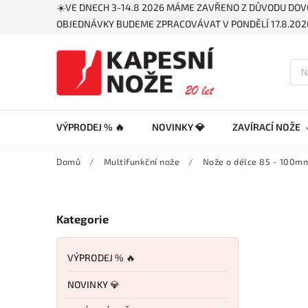
☀️VE DNECH 3-14.8 2026 MÁME ZAVŘENO Z DŮVODU DOV
OBJEDNÁVKY BUDEME ZPRACOVÁVAT V PONDĚLÍ 17.8.2026
VÝPRODEJ % 🔥
NOVINKY 💎
ZAVÍRACÍ NOŽE
Domů
/
Multifunkční nože
/
Nože o délce 85 - 100m
Kategorie
VÝPRODEJ % 🔥
NOVINKY 💎