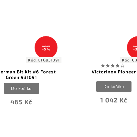
1 499 Kč
–30 %
Kód:
0.8150.26
Kód:
FX-V
Victorinox Pioneer
Fox Knives VULPIS Bl
Do košíku
Do košíku
1 042 Kč
799 Kč