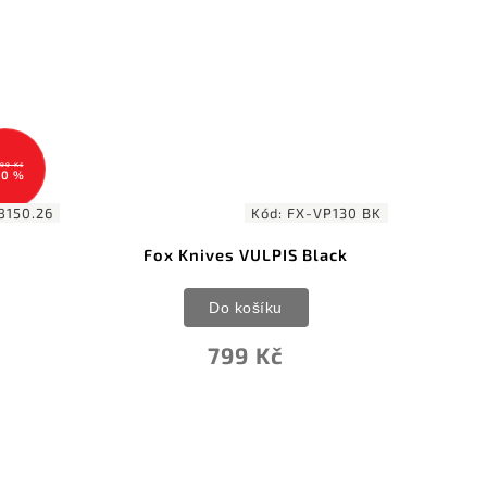
P130 BK
Kód:
G1728
ack
Gerber Armbar Slim Drive Onyx
Do košíku
1 193 Kč