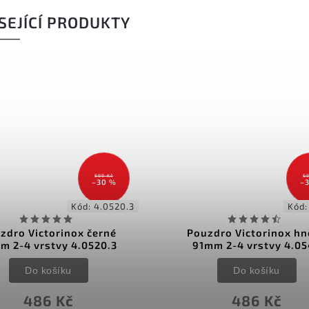
SEJÍCÍ PRODUKTY
699 Kč
59
–30 %
–
Kód:
4.0543
Kód:
4
zdro Victorinox hnědé
Nylonové pouzdro na no
mm 2-4 vrstvy 4.0543
mm 2-4 vrstvy 4.0543
Do košíku
Do košíku
486 Kč
416 Kč