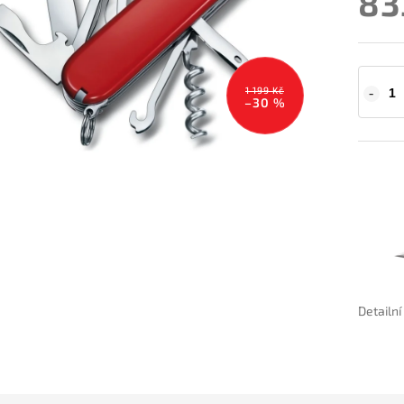
83
1 199 Kč
–30 %
Detailn