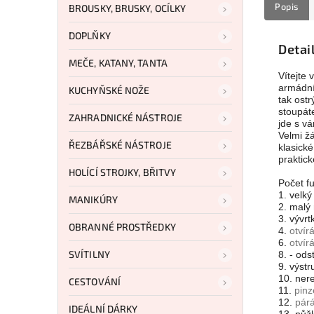
Popis
BROUSKY, BRUSKY, OCÍLKY
DOPLŇKY
Detai
MEČE, KATANY, TANTA
Vítejte
armádní
KUCHYŇSKÉ NOŽE
tak ostr
stoupát
ZAHRADNICKÉ NÁSTROJE
jde s vá
Velmi ž
ŘEZBÁŘSKÉ NÁSTROJE
klasické
praktic
HOLÍCÍ STROJKY, BŘITVY
Počet fu
1. velký
MANIKÚRY
2. malý
3. vývrt
OBRANNÉ PROSTŘEDKY
4.
otvír
6.
otvír
SVÍTILNY
8. - ods
9. výstr
10. ner
CESTOVÁNÍ
11.
pinz
12.
pár
IDEÁLNÍ DÁRKY