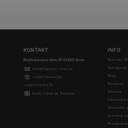
KONTAKT
INFO
Rostislavovo nám.25 61200 Brno
Novinky 
Navigovat
info
@
kapesni-noze.cz
Blog
+420774444281
Recenze
+420541214375
Návody
Naše videa na Youtube
Věrnostní
Obchodní 
Ochrana os
Prodávané