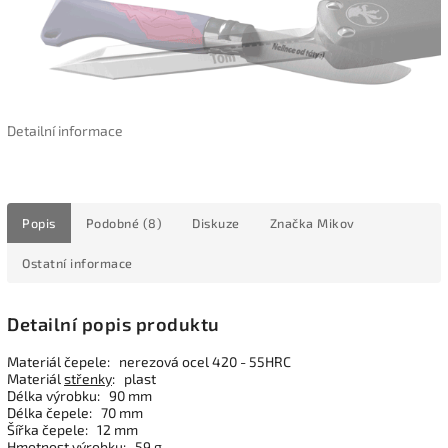
Detailní informace
Popis
Podobné (8)
Diskuze
Značka
Mikov
Ostatní informace
Detailní popis produktu
Materiál čepele: nerezová ocel 420 - 55HRC
Materiál
střenky
: plast
Délka výrobku: 90 mm
Délka čepele: 70 mm
Šířka čepele: 12 mm
Hmotnost výrobku: 59 g