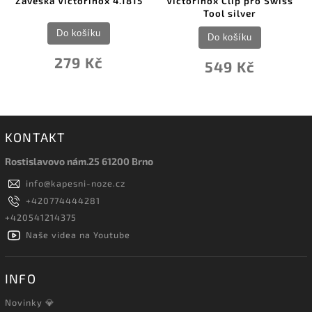
Závěska Victorinox 4.1815
Victorinox Clip pro Swiss
Tool silver
Do košíku
Do košíku
279 Kč
549 Kč
KONTAKT
Rostislavovo nám.25 61200 Brno
info
@
kapesni-noze.cz
+420774444281
+420541214375
Naše videa na Youtube
INFO
Novinky 💎