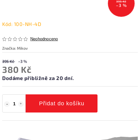
395 Kč
–3 %
Kód:
100-NH-4D
Neohodnoceno
Značka:
Mikov
395 Kč
–3 %
380 Kč
Dodáme přibližně za 20 dní.
Přidat do košíku