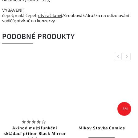
VYBAVENÍ:
čepel; malá čepel;
otvírač lahví
/šroubovák/drážka na odizolování
vodičů; otvírač na konzervy
PODOBNÉ PRODUKTY
Previous
Next
–3 %
Akinod multifunkční
Mikov Stovka Comics
skládací příbor Black Mirror