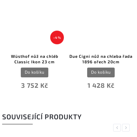
–4 %
Wüsthof nůž na chléb
Due Cigni nůž na chleba řada
Classic Ikon 23 cm
1896 ořech 20cm
Do košíku
Do košíku
3 752 Kč
1 428 Kč
SOUVISEJÍCÍ PRODUKTY
Previous
Next