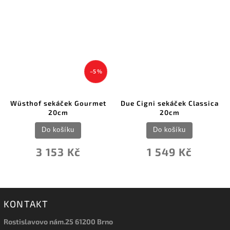
–5 %
Wüsthof sekáček Gourmet
Due Cigni sekáček Classica
20cm
20cm
Do košíku
Do košíku
3 153 Kč
1 549 Kč
KONTAKT
Rostislavovo nám.25 61200 Brno