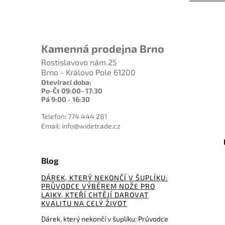
Kamenná prodejna Brno
Rostislavovo nám.25
Brno - Královo Pole 61200
Otevírací doba:
Po-Čt 09:00- 17:30
Pá 9:00 - 16:30
2 099 Kč
–9 %
Telefon: 774 444 281
:
UC3171B
Kód:
02BO070
Email: info@widetrade.cz
i Push
Böker Plus Voodoo
Blog
Do košíku
DÁREK, KTERÝ NEKONČÍ V ŠUPLÍKU:
1 890 Kč
PRŮVODCE VÝBĚREM NOŽE PRO
LAIKY, KTEŘÍ CHTĚJÍ DAROVAT
KVALITU NA CELÝ ŽIVOT
Dárek, který nekončí v šuplíku: Průvodce