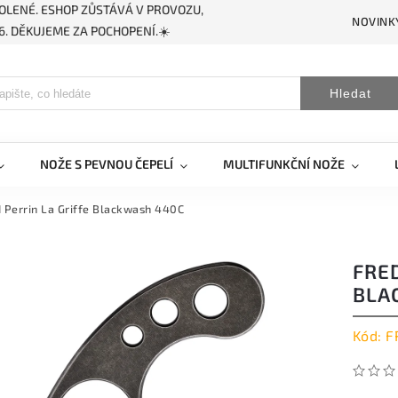
OLENÉ. ESHOP ZŮSTÁVÁ V PROVOZU,
NOVINK
. DĚKUJEME ZA POCHOPENÍ.☀️
Hledat
NOŽE S PEVNOU ČEPELÍ
MULTIFUNKČNÍ NOŽE
 Perrin La Griffe Blackwash 440C
FRED
BLA
Kód:
F