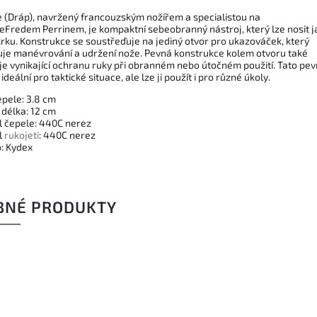
fe (Dráp), navržený francouzským nožířem a specialistou na
leFredem Perrinem, je kompaktní sebeobranný nástroj, který lze nosit j
krku. Konstrukce se soustřeďuje na jediný otvor pro ukazováček, který
je manévrování a udržení nože. Pevná konstrukce kolem otvoru také
je vynikající ochranu ruky při obranném nebo útočném použití. Tato pe
 ideální pro taktické situace, ale lze ji použít i pro různé úkoly.
epele: 3.8 cm
 délka: 12 cm
l čepele: 440C nerez
l
rukojeti
: 440C nerez
: Kydex
BNÉ PRODUKTY