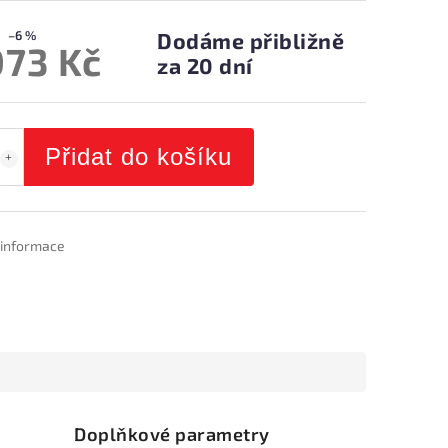
–6 %
Dodáme přibližně
073 Kč
za 20 dní
Přidat do košíku
í informace
Doplňkové parametry