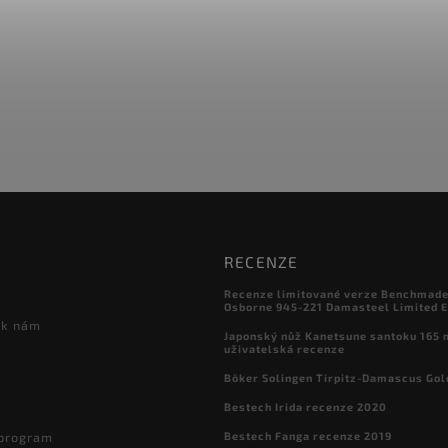
RECENZE
Recenze limitované verze Benchmade

Osborne 945-221 Damasteel Limited E
 k nám
Japonský nůž Kanetsune santoku 165
uživatelská recenze
Böker Solingen Tirpitz-Damascus Gol
Bestech Irida recenze 2020
Bestech Fanga recenze 2019
 program