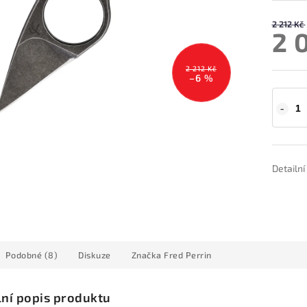
2 212 Kč
2 
2 212 Kč
–6 %
Detailn
Podobné (8)
Diskuze
Značka
Fred Perrin
lní popis produktu