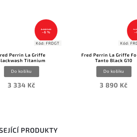
4 150 Kč
4
–6 %
Kód:
FRDGRDLT
Kód:
FR
d Perrin La Griffe Folder
Fred Perrin La Griffe F
Tanto Black G10
Tanto Brown
Do košíku
Do košíku
3 890 Kč
3 890 Kč
SEJÍCÍ PRODUKTY