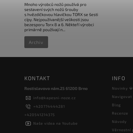
Mnoho výrobců nožů používá pro
sestavení svých nožů šrouby
s hvězdičkovou hlavičkou TORX se šesti
cípy. Nejpoužívanější velikosti jsou
bezesporu Torx 8 a 6. Někteří výrobci
primárně používají n...
Archiv
KONTAKT
INFO
Rostislavovo nám.25 61200 Brno
Novinky 
Navigovat
info
@
kapesni-noze.cz
Blog
+420774444281
Recenze
+420541214375
Návody
Naše videa na Youtube
Věrnostní