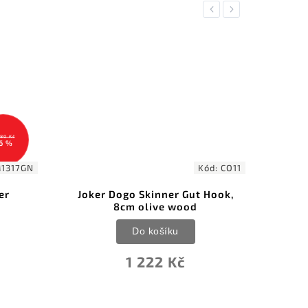
Previous
Next
2 499 Kč
–5 %
Kód:
CO11
Kód:
ANVM06-006
t Hook,
ACTA NON VERBA M06 ELMIM
d
Black
Do košíku
2 374 Kč