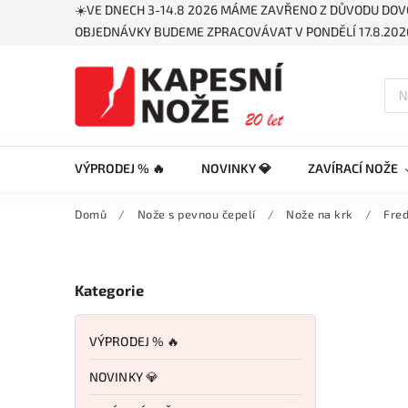
☀️VE DNECH 3-14.8 2026 MÁME ZAVŘENO Z DŮVODU DOV
OBJEDNÁVKY BUDEME ZPRACOVÁVAT V PONDĚLÍ 17.8.2026
VÝPRODEJ % 🔥
NOVINKY 💎
ZAVÍRACÍ NOŽE
Domů
/
Nože s pevnou čepelí
/
Nože na krk
/
Fred
Kategorie
VÝPRODEJ % 🔥
NOVINKY 💎