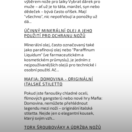
výběrem nože pro laiky Vybrat dárek pro
muže – ať už je to táta, manžel, syn nebo
dědeček – bývá často oříšek. Mají
"všechno", nic nepotřebují a ponožky už
dá...
ÚČINNÝ MINERÁLNÍ OLEJ A JEHO
POUŽITÍ PRO OCHRANU NOŽŮ
Minerální olej, často označovaný také
jako parafínový olej nebo "Paraffinum
Liquidum" (ve farmaceutickém a
kosmetickém průmyslu), je jedním z
nejpoužívanějších olejů pro technické i
osobní použití. Ač...
MAFIA: DOMOVINA - ORIGINÁLNÍ
ITALSKÉ STILETTO
Pokud jste fanoušky chladné oceli,
filmových gangsterů nebo nové hry Mafia:
Domovina, nemůžete přehlédnout
legendu mezi noži – originální italská
stiletta. Nejde jen o elegantní kousek,
který svým vzh...
TORX ŠROUBOVÁKY A ÚDRŽBA NOŽŮ