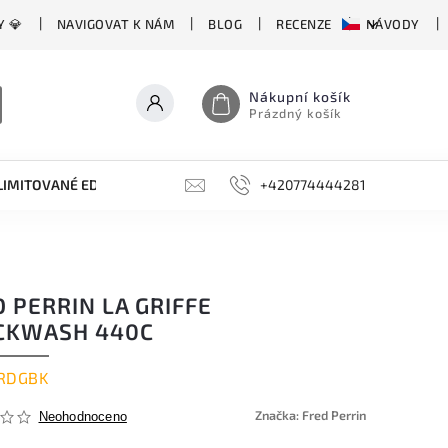
Y 💎
NAVIGOVAT K NÁM
BLOG
RECENZE
NÁVODY
Nákupní košík
Prázdný košík
LIMITOVANÉ EDICE
BROUSKY, BRUSKY, OCÍLKY
+420774444281
DOPLŇKY
 PERRIN LA GRIFFE
CKWASH 440C
RDGBK
Značka:
Fred Perrin
Neohodnoceno