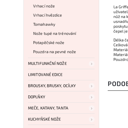
Vrhací nože
La Grif
uživate
Vrhací hvězdice
nůž na 
usnadňu
Tomahawky
poskytu
čepel je
Nože tupé na trénování
Délka č
Potapěčské nože
Celková
Materiá
Pouzdra na pevné nože
Materiá
Pouzdro
MULTIFUNKČNÍ NOŽE
LIMITOVANÉ EDICE
PODO
BROUSKY, BRUSKY, OCÍLKY
DOPLŇKY
MEČE, KATANY, TANTA
KUCHYŇSKÉ NOŽE