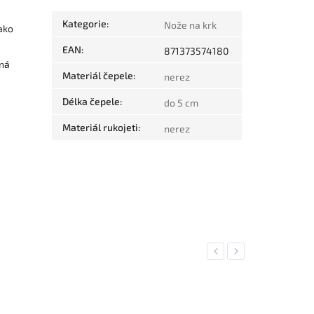
Kategorie
:
Nože na krk
ako
EAN
:
871373574180
vná
Materiál čepele
:
nerez
Délka čepele
:
do 5 cm
Materiál rukojeti
:
nerez
Previous
Next