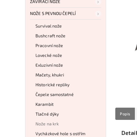
ZAVÍRACÍ NOŽE
NOŽE S PEVNOU ČEPELÍ
Survival nože
Bushcraft nože
Pracovní nože
Lovecké nože
Exluzivní nože
Mačety, khukri
Historické repliky
Čepele samostatné
Karambit
Tlačné dýky
Popis
Nože na krk
Detai
Vycházkové hole s ostřím