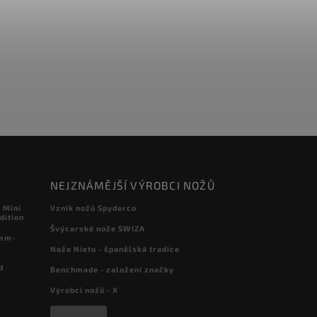
NEJZNÁMĚJŠÍ VÝROBCI NOŽŮ
 Mini
Vznik nožů Spyderco
dition
Švýcarské nože SWIZA
 mm-
Nože Nieto - španělská tradice
d
Benchmade - založení značky
Výrobci nožů - X