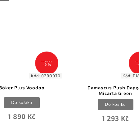
1 380 Kč
–6 %
Kód:
DM1317GN
Damascus Push Dagger
Joker Dogo Skinner Gu
Micarta Green
8cm olive woo
Do košíku
Do košíku
1 293 Kč
1 222 Kč