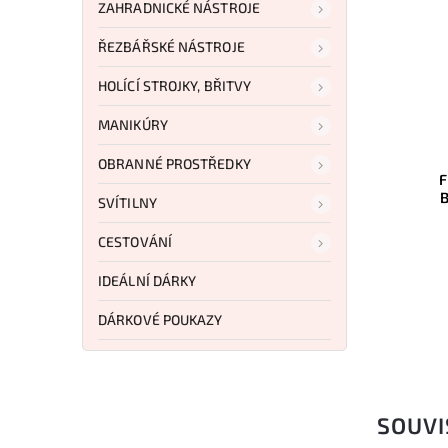
ZAHRADNICKÉ NÁSTROJE
ŘEZBÁŘSKÉ NÁSTROJE
HOLÍCÍ STROJKY, BŘITVY
42 Kč
3 557 Kč
6 %
–6 %
MANIKÚRY
RD2104
Kód:
FRDGT
OBRANNÉ PROSTŘEDKY
e
Fred Perrin La Griffe
Fre
G10
Blackwash Titanium
SVÍTILNY
Do košíku
CESTOVÁNÍ
3 334 Kč
IDEÁLNÍ DÁRKY
DÁRKOVÉ POUKAZY
SOUVI